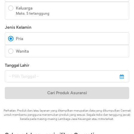
Keluarga
Maks. 5 tertanggung
Jenis Kelamin
Pria
Wanita
Tanggal Lahir
Cari Produk Asuransi
Perhatian: Produk dan/atau layanan yang ditampilkan merupakan data yang dikumpulkan Cermati
untuk membantu pengguna menemukan produk yang sesuai. Segala risiko dan tanggung jawab
berada pada masing-masing Lembaga Jasa Keuangan atau mitra terkait.