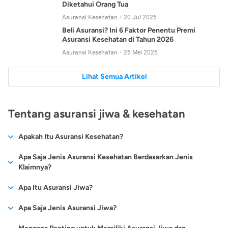
Diketahui Orang Tua
Asuransi Kesehatan
20 Jul 2026
Beli Asuransi? Ini 6 Faktor Penentu Premi
Asuransi Kesehatan di Tahun 2026
Asuransi Kesehatan
26 Mei 2026
Lihat Semua Artikel
Tentang asuransi jiwa & kesehatan
Apakah Itu Asuransi Kesehatan?
Asuransi kesehatan adalah jenis asuransi yang diperuntukkan
Apa Saja Jenis Asuransi Kesehatan Berdasarkan Jenis
untuk memberikan jaminan kesehatan kepada para
Klaimnya?
tertanggungnya jika mengalami sakit atau kecelakaan.
Secara umum, ada 2 jenis asuransi kesehatan yang
Apa Itu Asuransi Jiwa?
Asuransi kesehatan pada umumnya ditawarkan oleh berbagai
dikelompokkan berdasarkan jenis klaimnya:
perusahaan asuransi dengan berbagai pilihan perlindungan
Asuransi jiwa adalah jenis asuransi yang memberikan
Apa Saja Jenis Asuransi Jiwa?
mulai dari jaminan rawat inap di rumah sakit, hingga rawat
Asuransi Kesehatan
Cashless
:
pertanggungan berupa uang santunan atau ganti rugi kepada
jalan.
Proses klaim dilakukan oleh perusahaan asuransi tanpa
Secara umum, berikut jenis-jenis asuransi jiwa yang tersedia di