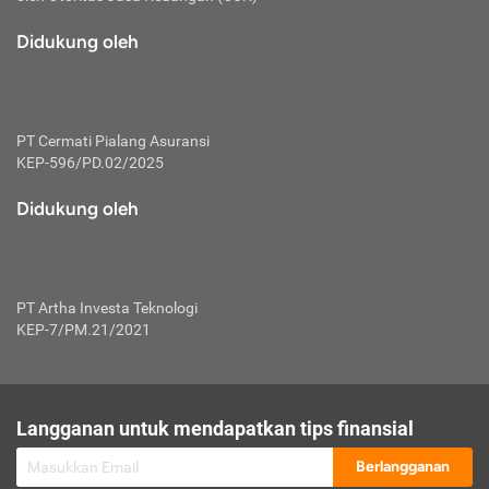
macam risiko dan manfaat investasi.
Didukung oleh
Karena mengombinasikan 2 produk
keuangan sekaligus, premi yang
dibayarkan oleh nasabah akan dibagi
dengan rasio tertentu ke manfaat asuransi
dan investasi sekaligus.
PT Cermati Pialang Asuransi
KEP-596/PD.02/2025
Dengan cara kerja yang lebih lengkap
tersebut, asuransi jenis ini mampu
Didukung oleh
diuangkan kembali saat nasabah tak
pernah melakukan pengajuan klaim
perlindungan. Ketika suatu saat tidak
mampu membayar premi, nasabah juga
PT Artha Investa Teknologi
bisa mengalihkan sebagian dana investasi
KEP-7/PM.21/2021
untuk melunasinya. Tentunya, keuntungan
dari aktivitas investasi bisa sepenuhnya
didapatkan oleh nasabah tanpa harus
repot mengelola modalnya.
Langganan untuk mendapatkan tips finansial
Namun, kekurangannya, manfaat investasi
Berlangganan
tidak bisa dirasakan secara optimal karena