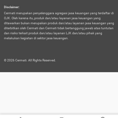
harus terpotong biaya asuransi. Selain itu,
Disclaimer
:
risiko kerugian akibat investasi juga bisa
Cermati merupakan penyelenggara agregasi jasa keuangan yang terdaftar di
turut mempengaruhi saldo asuransi dan
OJK. Oleh karena itu, produk dan/atau layanan jasa keuangan yang
menurunkan manfaatnya.
ditawarkan bukan merupakan produk dan/atau layanan jasa keuangan yang
diterbitkan oleh Cermati dan Cermati tidak bertanggung jawab atas tuntutan
dan risiko terkait produk dan/atau layanan LJK dan/atau pihak yang
Asuransi
Menawarkan manfaat perlindungan yang
melakukan kegiatan di sektor jasa keuangan.
Jiwa
dilengkapi dengan tabungan. Selayaknya
Dwiguna
jenis asuransi yang sebelumnya, produk ini
akan membagi sebagian premi ke rekening
©
2026
Cermati. All Rights Reserved.
tabungan, dan sisanya akan dialokasikan
ke manfaat perlindungan asuransi.
Saat memilih jenis asuransi ini, kamu bisa
merasakan keunggulan berupa
kemudahan dalam mencairkan dana
asuransi sebelum durasi atau masa
asuransinya berakhir. Selain itu, apabila
nasabah masih hidup hingga akhir masa
aktif asuransi, seluruh uang
pertanggungan bisa didapatkan kembali.