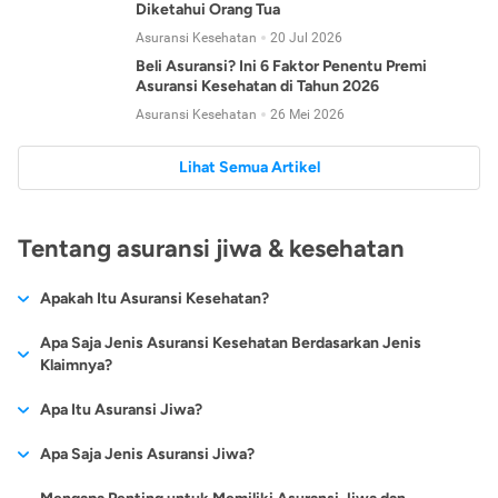
Diketahui Orang Tua
Asuransi Kesehatan
20 Jul 2026
Beli Asuransi? Ini 6 Faktor Penentu Premi
Asuransi Kesehatan di Tahun 2026
Asuransi Kesehatan
26 Mei 2026
Lihat Semua Artikel
Tentang asuransi jiwa & kesehatan
Apakah Itu Asuransi Kesehatan?
Asuransi kesehatan adalah jenis asuransi yang diperuntukkan
Apa Saja Jenis Asuransi Kesehatan Berdasarkan Jenis
untuk memberikan jaminan kesehatan kepada para
Klaimnya?
tertanggungnya jika mengalami sakit atau kecelakaan.
Secara umum, ada 2 jenis asuransi kesehatan yang
Apa Itu Asuransi Jiwa?
Asuransi kesehatan pada umumnya ditawarkan oleh berbagai
dikelompokkan berdasarkan jenis klaimnya:
perusahaan asuransi dengan berbagai pilihan perlindungan
Asuransi jiwa adalah jenis asuransi yang memberikan
Apa Saja Jenis Asuransi Jiwa?
mulai dari jaminan rawat inap di rumah sakit, hingga rawat
Asuransi Kesehatan
Cashless
:
pertanggungan berupa uang santunan atau ganti rugi kepada
jalan.
Proses klaim dilakukan oleh perusahaan asuransi tanpa
Secara umum, berikut jenis-jenis asuransi jiwa yang tersedia di