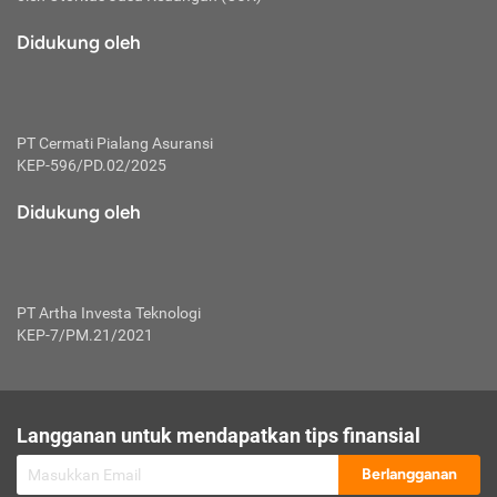
macam risiko dan manfaat investasi.
Didukung oleh
Karena mengombinasikan 2 produk
keuangan sekaligus, premi yang
dibayarkan oleh nasabah akan dibagi
dengan rasio tertentu ke manfaat asuransi
dan investasi sekaligus.
PT Cermati Pialang Asuransi
KEP-596/PD.02/2025
Dengan cara kerja yang lebih lengkap
tersebut, asuransi jenis ini mampu
Didukung oleh
diuangkan kembali saat nasabah tak
pernah melakukan pengajuan klaim
perlindungan. Ketika suatu saat tidak
mampu membayar premi, nasabah juga
PT Artha Investa Teknologi
bisa mengalihkan sebagian dana investasi
KEP-7/PM.21/2021
untuk melunasinya. Tentunya, keuntungan
dari aktivitas investasi bisa sepenuhnya
didapatkan oleh nasabah tanpa harus
repot mengelola modalnya.
Langganan untuk mendapatkan tips finansial
Namun, kekurangannya, manfaat investasi
Berlangganan
tidak bisa dirasakan secara optimal karena