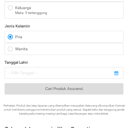
Keluarga
Maks. 5 tertanggung
Jenis Kelamin
Pria
Wanita
Tanggal Lahir
Cari Produk Asuransi
Perhatian: Produk dan/atau layanan yang ditampilkan merupakan data yang dikumpulkan Cermati
untuk membantu pengguna menemukan produk yang sesuai. Segala risiko dan tanggung jawab
berada pada masing-masing Lembaga Jasa Keuangan atau mitra terkait.