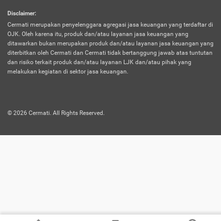
harus terpotong biaya asuransi. Selain itu,
Disclaimer
:
risiko kerugian akibat investasi juga bisa
Cermati merupakan penyelenggara agregasi jasa keuangan yang terdaftar di
turut mempengaruhi saldo asuransi dan
OJK. Oleh karena itu, produk dan/atau layanan jasa keuangan yang
menurunkan manfaatnya.
ditawarkan bukan merupakan produk dan/atau layanan jasa keuangan yang
diterbitkan oleh Cermati dan Cermati tidak bertanggung jawab atas tuntutan
dan risiko terkait produk dan/atau layanan LJK dan/atau pihak yang
Asuransi
Menawarkan manfaat perlindungan yang
melakukan kegiatan di sektor jasa keuangan.
Jiwa
dilengkapi dengan tabungan. Selayaknya
Dwiguna
jenis asuransi yang sebelumnya, produk ini
akan membagi sebagian premi ke rekening
©
2026
Cermati. All Rights Reserved.
tabungan, dan sisanya akan dialokasikan
ke manfaat perlindungan asuransi.
Saat memilih jenis asuransi ini, kamu bisa
merasakan keunggulan berupa
kemudahan dalam mencairkan dana
asuransi sebelum durasi atau masa
asuransinya berakhir. Selain itu, apabila
nasabah masih hidup hingga akhir masa
aktif asuransi, seluruh uang
pertanggungan bisa didapatkan kembali.