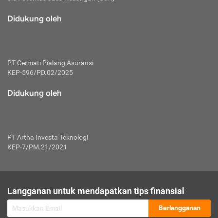
macam risiko dan manfaat investasi.
Didukung oleh
Karena mengombinasikan 2 produk
keuangan sekaligus, premi yang
dibayarkan oleh nasabah akan dibagi
dengan rasio tertentu ke manfaat asuransi
dan investasi sekaligus.
PT Cermati Pialang Asuransi
KEP-596/PD.02/2025
Dengan cara kerja yang lebih lengkap
tersebut, asuransi jenis ini mampu
Didukung oleh
diuangkan kembali saat nasabah tak
pernah melakukan pengajuan klaim
perlindungan. Ketika suatu saat tidak
mampu membayar premi, nasabah juga
PT Artha Investa Teknologi
bisa mengalihkan sebagian dana investasi
KEP-7/PM.21/2021
untuk melunasinya. Tentunya, keuntungan
dari aktivitas investasi bisa sepenuhnya
didapatkan oleh nasabah tanpa harus
repot mengelola modalnya.
Langganan untuk mendapatkan tips finansial
Namun, kekurangannya, manfaat investasi
Berlangganan
tidak bisa dirasakan secara optimal karena