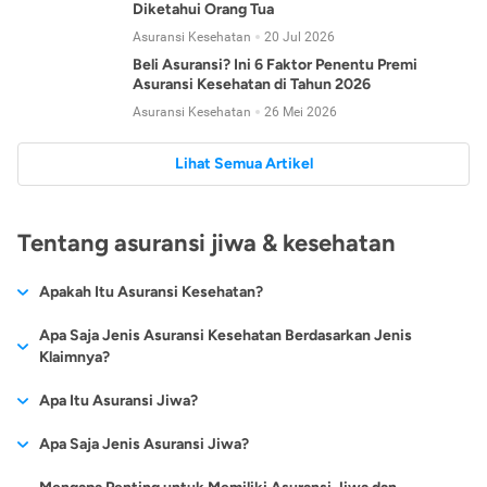
Diketahui Orang Tua
Asuransi Kesehatan
20 Jul 2026
Beli Asuransi? Ini 6 Faktor Penentu Premi
Asuransi Kesehatan di Tahun 2026
Asuransi Kesehatan
26 Mei 2026
Lihat Semua Artikel
Tentang asuransi jiwa & kesehatan
Apakah Itu Asuransi Kesehatan?
Asuransi kesehatan adalah jenis asuransi yang diperuntukkan
Apa Saja Jenis Asuransi Kesehatan Berdasarkan Jenis
untuk memberikan jaminan kesehatan kepada para
Klaimnya?
tertanggungnya jika mengalami sakit atau kecelakaan.
Secara umum, ada 2 jenis asuransi kesehatan yang
Apa Itu Asuransi Jiwa?
Asuransi kesehatan pada umumnya ditawarkan oleh berbagai
dikelompokkan berdasarkan jenis klaimnya:
perusahaan asuransi dengan berbagai pilihan perlindungan
Asuransi jiwa adalah jenis asuransi yang memberikan
Apa Saja Jenis Asuransi Jiwa?
mulai dari jaminan rawat inap di rumah sakit, hingga rawat
Asuransi Kesehatan
Cashless
:
pertanggungan berupa uang santunan atau ganti rugi kepada
jalan.
Proses klaim dilakukan oleh perusahaan asuransi tanpa
Secara umum, berikut jenis-jenis asuransi jiwa yang tersedia di