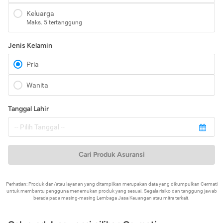
Keluarga
Maks. 5 tertanggung
Jenis Kelamin
Pria
Wanita
Tanggal Lahir
Cari Produk Asuransi
Perhatian: Produk dan/atau layanan yang ditampilkan merupakan data yang dikumpulkan Cermati
untuk membantu pengguna menemukan produk yang sesuai. Segala risiko dan tanggung jawab
berada pada masing-masing Lembaga Jasa Keuangan atau mitra terkait.