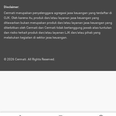
harus terpotong biaya asuransi. Selain itu,
Disclaimer
:
risiko kerugian akibat investasi juga bisa
Cermati merupakan penyelenggara agregasi jasa keuangan yang terdaftar di
turut mempengaruhi saldo asuransi dan
OJK. Oleh karena itu, produk dan/atau layanan jasa keuangan yang
menurunkan manfaatnya.
ditawarkan bukan merupakan produk dan/atau layanan jasa keuangan yang
diterbitkan oleh Cermati dan Cermati tidak bertanggung jawab atas tuntutan
dan risiko terkait produk dan/atau layanan LJK dan/atau pihak yang
Asuransi
Menawarkan manfaat perlindungan yang
melakukan kegiatan di sektor jasa keuangan.
Jiwa
dilengkapi dengan tabungan. Selayaknya
Dwiguna
jenis asuransi yang sebelumnya, produk ini
akan membagi sebagian premi ke rekening
©
2026
Cermati. All Rights Reserved.
tabungan, dan sisanya akan dialokasikan
ke manfaat perlindungan asuransi.
Saat memilih jenis asuransi ini, kamu bisa
merasakan keunggulan berupa
kemudahan dalam mencairkan dana
asuransi sebelum durasi atau masa
asuransinya berakhir. Selain itu, apabila
nasabah masih hidup hingga akhir masa
aktif asuransi, seluruh uang
pertanggungan bisa didapatkan kembali.