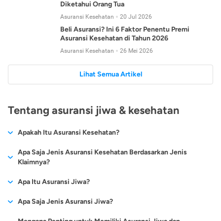
Diketahui Orang Tua
Asuransi Kesehatan
20 Jul 2026
Beli Asuransi? Ini 6 Faktor Penentu Premi
Asuransi Kesehatan di Tahun 2026
Asuransi Kesehatan
26 Mei 2026
Lihat Semua Artikel
Tentang asuransi jiwa & kesehatan
Apakah Itu Asuransi Kesehatan?
Asuransi kesehatan adalah jenis asuransi yang diperuntukkan
Apa Saja Jenis Asuransi Kesehatan Berdasarkan Jenis
untuk memberikan jaminan kesehatan kepada para
Klaimnya?
tertanggungnya jika mengalami sakit atau kecelakaan.
Secara umum, ada 2 jenis asuransi kesehatan yang
Apa Itu Asuransi Jiwa?
Asuransi kesehatan pada umumnya ditawarkan oleh berbagai
dikelompokkan berdasarkan jenis klaimnya:
perusahaan asuransi dengan berbagai pilihan perlindungan
Asuransi jiwa adalah jenis asuransi yang memberikan
Apa Saja Jenis Asuransi Jiwa?
mulai dari jaminan rawat inap di rumah sakit, hingga rawat
Asuransi Kesehatan
Cashless
:
pertanggungan berupa uang santunan atau ganti rugi kepada
jalan.
Proses klaim dilakukan oleh perusahaan asuransi tanpa
Secara umum, berikut jenis-jenis asuransi jiwa yang tersedia di