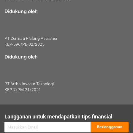
macam risiko dan manfaat investasi.
Didukung oleh
Karena mengombinasikan 2 produk
keuangan sekaligus, premi yang
dibayarkan oleh nasabah akan dibagi
dengan rasio tertentu ke manfaat asuransi
dan investasi sekaligus.
PT Cermati Pialang Asuransi
KEP-596/PD.02/2025
Dengan cara kerja yang lebih lengkap
tersebut, asuransi jenis ini mampu
Didukung oleh
diuangkan kembali saat nasabah tak
pernah melakukan pengajuan klaim
perlindungan. Ketika suatu saat tidak
mampu membayar premi, nasabah juga
PT Artha Investa Teknologi
bisa mengalihkan sebagian dana investasi
KEP-7/PM.21/2021
untuk melunasinya. Tentunya, keuntungan
dari aktivitas investasi bisa sepenuhnya
didapatkan oleh nasabah tanpa harus
repot mengelola modalnya.
Langganan untuk mendapatkan tips finansial
Namun, kekurangannya, manfaat investasi
Berlangganan
tidak bisa dirasakan secara optimal karena