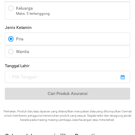
Keluarga
Maks. 5 tertanggung
Jenis Kelamin
Pria
Wanita
Tanggal Lahir
Cari Produk Asuransi
Perhatian: Produk dan/atau layanan yang ditampilkan merupakan data yang dikumpulkan Cermati
untuk membantu pengguna menemukan produk yang sesuai. Segala risiko dan tanggung jawab
berada pada masing-masing Lembaga Jasa Keuangan atau mitra terkait.