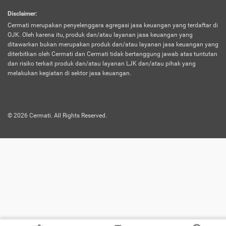
harus terpotong biaya asuransi. Selain itu,
Disclaimer
:
risiko kerugian akibat investasi juga bisa
Cermati merupakan penyelenggara agregasi jasa keuangan yang terdaftar di
turut mempengaruhi saldo asuransi dan
OJK. Oleh karena itu, produk dan/atau layanan jasa keuangan yang
menurunkan manfaatnya.
ditawarkan bukan merupakan produk dan/atau layanan jasa keuangan yang
diterbitkan oleh Cermati dan Cermati tidak bertanggung jawab atas tuntutan
dan risiko terkait produk dan/atau layanan LJK dan/atau pihak yang
Asuransi
Menawarkan manfaat perlindungan yang
melakukan kegiatan di sektor jasa keuangan.
Jiwa
dilengkapi dengan tabungan. Selayaknya
Dwiguna
jenis asuransi yang sebelumnya, produk ini
akan membagi sebagian premi ke rekening
©
2026
Cermati. All Rights Reserved.
tabungan, dan sisanya akan dialokasikan
ke manfaat perlindungan asuransi.
Saat memilih jenis asuransi ini, kamu bisa
merasakan keunggulan berupa
kemudahan dalam mencairkan dana
asuransi sebelum durasi atau masa
asuransinya berakhir. Selain itu, apabila
nasabah masih hidup hingga akhir masa
aktif asuransi, seluruh uang
pertanggungan bisa didapatkan kembali.