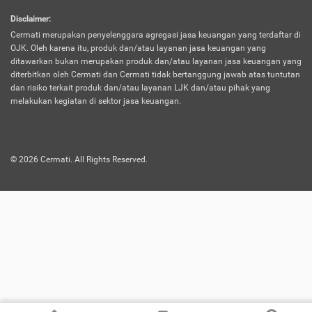
harus terpotong biaya asuransi. Selain itu,
Disclaimer
:
risiko kerugian akibat investasi juga bisa
Cermati merupakan penyelenggara agregasi jasa keuangan yang terdaftar di
turut mempengaruhi saldo asuransi dan
OJK. Oleh karena itu, produk dan/atau layanan jasa keuangan yang
menurunkan manfaatnya.
ditawarkan bukan merupakan produk dan/atau layanan jasa keuangan yang
diterbitkan oleh Cermati dan Cermati tidak bertanggung jawab atas tuntutan
dan risiko terkait produk dan/atau layanan LJK dan/atau pihak yang
Asuransi
Menawarkan manfaat perlindungan yang
melakukan kegiatan di sektor jasa keuangan.
Jiwa
dilengkapi dengan tabungan. Selayaknya
Dwiguna
jenis asuransi yang sebelumnya, produk ini
akan membagi sebagian premi ke rekening
©
2026
Cermati. All Rights Reserved.
tabungan, dan sisanya akan dialokasikan
ke manfaat perlindungan asuransi.
Saat memilih jenis asuransi ini, kamu bisa
merasakan keunggulan berupa
kemudahan dalam mencairkan dana
asuransi sebelum durasi atau masa
asuransinya berakhir. Selain itu, apabila
nasabah masih hidup hingga akhir masa
aktif asuransi, seluruh uang
pertanggungan bisa didapatkan kembali.