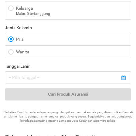
Keluarga
Maks. 5 tertanggung
Jenis Kelamin
Pria
Wanita
Tanggal Lahir
Cari Produk Asuransi
Perhatian: Produk dan/atau layanan yang ditampilkan merupakan data yang dikumpulkan Cermati
untuk membantu pengguna menemukan produk yang sesuai. Segala risiko dan tanggung jawab
berada pada masing-masing Lembaga Jasa Keuangan atau mitra terkait.