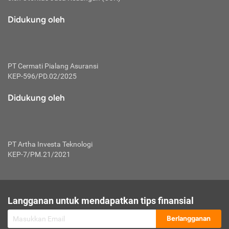
macam risiko dan manfaat investasi.
Didukung oleh
Karena mengombinasikan 2 produk
keuangan sekaligus, premi yang
dibayarkan oleh nasabah akan dibagi
dengan rasio tertentu ke manfaat asuransi
dan investasi sekaligus.
PT Cermati Pialang Asuransi
KEP-596/PD.02/2025
Dengan cara kerja yang lebih lengkap
tersebut, asuransi jenis ini mampu
Didukung oleh
diuangkan kembali saat nasabah tak
pernah melakukan pengajuan klaim
perlindungan. Ketika suatu saat tidak
mampu membayar premi, nasabah juga
PT Artha Investa Teknologi
bisa mengalihkan sebagian dana investasi
KEP-7/PM.21/2021
untuk melunasinya. Tentunya, keuntungan
dari aktivitas investasi bisa sepenuhnya
didapatkan oleh nasabah tanpa harus
repot mengelola modalnya.
Langganan untuk mendapatkan tips finansial
Namun, kekurangannya, manfaat investasi
Berlangganan
tidak bisa dirasakan secara optimal karena