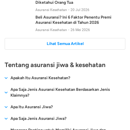
Diketahui Orang Tua
Asuransi Kesehatan
20 Jul 2026
Beli Asuransi? Ini 6 Faktor Penentu Premi
Asuransi Kesehatan di Tahun 2026
Asuransi Kesehatan
26 Mei 2026
Lihat Semua Artikel
Tentang asuransi jiwa & kesehatan
Apakah Itu Asuransi Kesehatan?
Asuransi kesehatan adalah jenis asuransi yang diperuntukkan
Apa Saja Jenis Asuransi Kesehatan Berdasarkan Jenis
untuk memberikan jaminan kesehatan kepada para
Klaimnya?
tertanggungnya jika mengalami sakit atau kecelakaan.
Secara umum, ada 2 jenis asuransi kesehatan yang
Apa Itu Asuransi Jiwa?
Asuransi kesehatan pada umumnya ditawarkan oleh berbagai
dikelompokkan berdasarkan jenis klaimnya:
perusahaan asuransi dengan berbagai pilihan perlindungan
Asuransi jiwa adalah jenis asuransi yang memberikan
Apa Saja Jenis Asuransi Jiwa?
mulai dari jaminan rawat inap di rumah sakit, hingga rawat
Asuransi Kesehatan
Cashless
:
pertanggungan berupa uang santunan atau ganti rugi kepada
jalan.
Proses klaim dilakukan oleh perusahaan asuransi tanpa
Secara umum, berikut jenis-jenis asuransi jiwa yang tersedia di