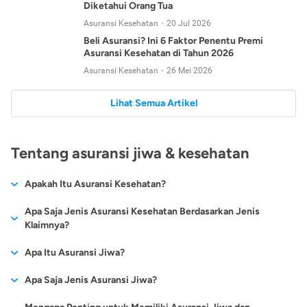
Diketahui Orang Tua
Asuransi Kesehatan
20 Jul 2026
Beli Asuransi? Ini 6 Faktor Penentu Premi
Asuransi Kesehatan di Tahun 2026
Asuransi Kesehatan
26 Mei 2026
Lihat Semua Artikel
Tentang asuransi jiwa & kesehatan
Apakah Itu Asuransi Kesehatan?
Asuransi kesehatan adalah jenis asuransi yang diperuntukkan
Apa Saja Jenis Asuransi Kesehatan Berdasarkan Jenis
untuk memberikan jaminan kesehatan kepada para
Klaimnya?
tertanggungnya jika mengalami sakit atau kecelakaan.
Secara umum, ada 2 jenis asuransi kesehatan yang
Apa Itu Asuransi Jiwa?
Asuransi kesehatan pada umumnya ditawarkan oleh berbagai
dikelompokkan berdasarkan jenis klaimnya:
perusahaan asuransi dengan berbagai pilihan perlindungan
Asuransi jiwa adalah jenis asuransi yang memberikan
Apa Saja Jenis Asuransi Jiwa?
mulai dari jaminan rawat inap di rumah sakit, hingga rawat
Asuransi Kesehatan
Cashless
:
pertanggungan berupa uang santunan atau ganti rugi kepada
jalan.
Proses klaim dilakukan oleh perusahaan asuransi tanpa
Secara umum, berikut jenis-jenis asuransi jiwa yang tersedia di