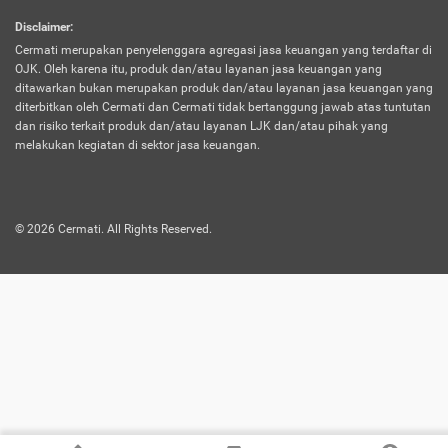
harus terpotong biaya asuransi. Selain itu,
Disclaimer
:
risiko kerugian akibat investasi juga bisa
Cermati merupakan penyelenggara agregasi jasa keuangan yang terdaftar di
turut mempengaruhi saldo asuransi dan
OJK. Oleh karena itu, produk dan/atau layanan jasa keuangan yang
menurunkan manfaatnya.
ditawarkan bukan merupakan produk dan/atau layanan jasa keuangan yang
diterbitkan oleh Cermati dan Cermati tidak bertanggung jawab atas tuntutan
dan risiko terkait produk dan/atau layanan LJK dan/atau pihak yang
Asuransi
Menawarkan manfaat perlindungan yang
melakukan kegiatan di sektor jasa keuangan.
Jiwa
dilengkapi dengan tabungan. Selayaknya
Dwiguna
jenis asuransi yang sebelumnya, produk ini
akan membagi sebagian premi ke rekening
©
2026
Cermati. All Rights Reserved.
tabungan, dan sisanya akan dialokasikan
ke manfaat perlindungan asuransi.
Saat memilih jenis asuransi ini, kamu bisa
merasakan keunggulan berupa
kemudahan dalam mencairkan dana
asuransi sebelum durasi atau masa
asuransinya berakhir. Selain itu, apabila
nasabah masih hidup hingga akhir masa
aktif asuransi, seluruh uang
pertanggungan bisa didapatkan kembali.