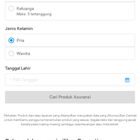
Keluarga
Maks. 5 tertanggung
Jenis Kelamin
Pria
Wanita
Tanggal Lahir
Cari Produk Asuransi
Perhatian: Produk dan/atau layanan yang ditampilkan merupakan data yang dikumpulkan Cermati
untuk membantu pengguna menemukan produk yang sesuai. Segala risiko dan tanggung jawab
berada pada masing-masing Lembaga Jasa Keuangan atau mitra terkait.