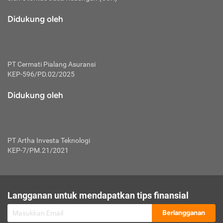
macam risiko dan manfaat investasi.
Didukung oleh
Karena mengombinasikan 2 produk
keuangan sekaligus, premi yang
dibayarkan oleh nasabah akan dibagi
dengan rasio tertentu ke manfaat asuransi
dan investasi sekaligus.
PT Cermati Pialang Asuransi
KEP-596/PD.02/2025
Dengan cara kerja yang lebih lengkap
tersebut, asuransi jenis ini mampu
Didukung oleh
diuangkan kembali saat nasabah tak
pernah melakukan pengajuan klaim
perlindungan. Ketika suatu saat tidak
mampu membayar premi, nasabah juga
PT Artha Investa Teknologi
bisa mengalihkan sebagian dana investasi
KEP-7/PM.21/2021
untuk melunasinya. Tentunya, keuntungan
dari aktivitas investasi bisa sepenuhnya
didapatkan oleh nasabah tanpa harus
repot mengelola modalnya.
Langganan untuk mendapatkan tips finansial
Namun, kekurangannya, manfaat investasi
Berlangganan
tidak bisa dirasakan secara optimal karena