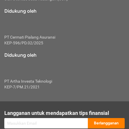
macam risiko dan manfaat investasi.
Didukung oleh
Karena mengombinasikan 2 produk
keuangan sekaligus, premi yang
dibayarkan oleh nasabah akan dibagi
dengan rasio tertentu ke manfaat asuransi
dan investasi sekaligus.
PT Cermati Pialang Asuransi
KEP-596/PD.02/2025
Dengan cara kerja yang lebih lengkap
tersebut, asuransi jenis ini mampu
Didukung oleh
diuangkan kembali saat nasabah tak
pernah melakukan pengajuan klaim
perlindungan. Ketika suatu saat tidak
mampu membayar premi, nasabah juga
PT Artha Investa Teknologi
bisa mengalihkan sebagian dana investasi
KEP-7/PM.21/2021
untuk melunasinya. Tentunya, keuntungan
dari aktivitas investasi bisa sepenuhnya
didapatkan oleh nasabah tanpa harus
repot mengelola modalnya.
Langganan untuk mendapatkan tips finansial
Namun, kekurangannya, manfaat investasi
Berlangganan
tidak bisa dirasakan secara optimal karena