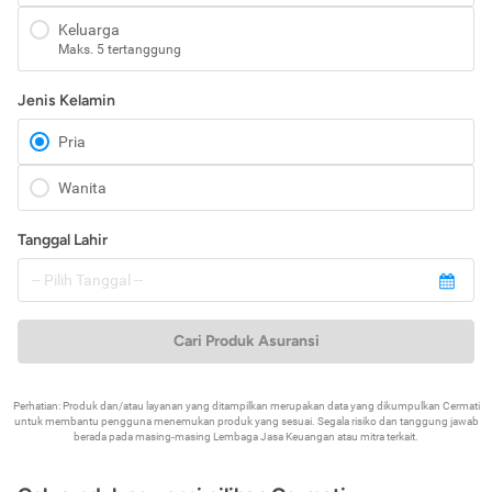
Keluarga
Maks. 5 tertanggung
Jenis Kelamin
Pria
Wanita
Tanggal Lahir
Cari Produk Asuransi
Perhatian: Produk dan/atau layanan yang ditampilkan merupakan data yang dikumpulkan Cermati
untuk membantu pengguna menemukan produk yang sesuai. Segala risiko dan tanggung jawab
berada pada masing-masing Lembaga Jasa Keuangan atau mitra terkait.