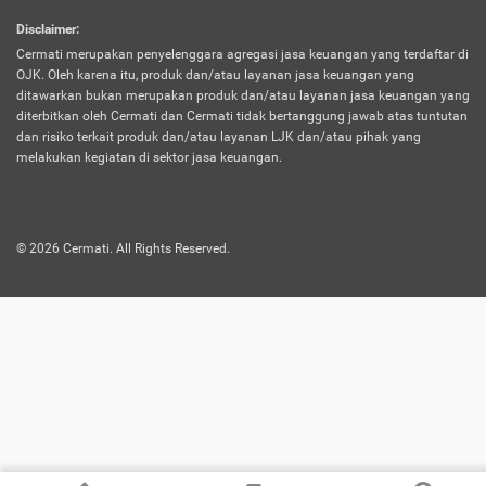
harus terpotong biaya asuransi. Selain itu,
Disclaimer
:
risiko kerugian akibat investasi juga bisa
Cermati merupakan penyelenggara agregasi jasa keuangan yang terdaftar di
turut mempengaruhi saldo asuransi dan
OJK. Oleh karena itu, produk dan/atau layanan jasa keuangan yang
menurunkan manfaatnya.
ditawarkan bukan merupakan produk dan/atau layanan jasa keuangan yang
diterbitkan oleh Cermati dan Cermati tidak bertanggung jawab atas tuntutan
dan risiko terkait produk dan/atau layanan LJK dan/atau pihak yang
Asuransi
Menawarkan manfaat perlindungan yang
melakukan kegiatan di sektor jasa keuangan.
Jiwa
dilengkapi dengan tabungan. Selayaknya
Dwiguna
jenis asuransi yang sebelumnya, produk ini
akan membagi sebagian premi ke rekening
©
2026
Cermati. All Rights Reserved.
tabungan, dan sisanya akan dialokasikan
ke manfaat perlindungan asuransi.
Saat memilih jenis asuransi ini, kamu bisa
merasakan keunggulan berupa
kemudahan dalam mencairkan dana
asuransi sebelum durasi atau masa
asuransinya berakhir. Selain itu, apabila
nasabah masih hidup hingga akhir masa
aktif asuransi, seluruh uang
pertanggungan bisa didapatkan kembali.