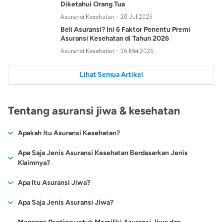
Diketahui Orang Tua
Asuransi Kesehatan
20 Jul 2026
Beli Asuransi? Ini 6 Faktor Penentu Premi
Asuransi Kesehatan di Tahun 2026
Asuransi Kesehatan
26 Mei 2026
Lihat Semua Artikel
Tentang asuransi jiwa & kesehatan
Apakah Itu Asuransi Kesehatan?
Asuransi kesehatan adalah jenis asuransi yang diperuntukkan
Apa Saja Jenis Asuransi Kesehatan Berdasarkan Jenis
untuk memberikan jaminan kesehatan kepada para
Klaimnya?
tertanggungnya jika mengalami sakit atau kecelakaan.
Secara umum, ada 2 jenis asuransi kesehatan yang
Apa Itu Asuransi Jiwa?
Asuransi kesehatan pada umumnya ditawarkan oleh berbagai
dikelompokkan berdasarkan jenis klaimnya:
perusahaan asuransi dengan berbagai pilihan perlindungan
Asuransi jiwa adalah jenis asuransi yang memberikan
Apa Saja Jenis Asuransi Jiwa?
mulai dari jaminan rawat inap di rumah sakit, hingga rawat
Asuransi Kesehatan
Cashless
:
pertanggungan berupa uang santunan atau ganti rugi kepada
jalan.
Proses klaim dilakukan oleh perusahaan asuransi tanpa
Secara umum, berikut jenis-jenis asuransi jiwa yang tersedia di