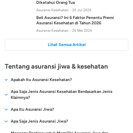
Diketahui Orang Tua
Asuransi Kesehatan
20 Jul 2026
Beli Asuransi? Ini 6 Faktor Penentu Premi
Asuransi Kesehatan di Tahun 2026
Asuransi Kesehatan
26 Mei 2026
Lihat Semua Artikel
Tentang asuransi jiwa & kesehatan
Apakah Itu Asuransi Kesehatan?
Asuransi kesehatan adalah jenis asuransi yang diperuntukkan
Apa Saja Jenis Asuransi Kesehatan Berdasarkan Jenis
untuk memberikan jaminan kesehatan kepada para
Klaimnya?
tertanggungnya jika mengalami sakit atau kecelakaan.
Secara umum, ada 2 jenis asuransi kesehatan yang
Apa Itu Asuransi Jiwa?
Asuransi kesehatan pada umumnya ditawarkan oleh berbagai
dikelompokkan berdasarkan jenis klaimnya:
perusahaan asuransi dengan berbagai pilihan perlindungan
Asuransi jiwa adalah jenis asuransi yang memberikan
Apa Saja Jenis Asuransi Jiwa?
mulai dari jaminan rawat inap di rumah sakit, hingga rawat
Asuransi Kesehatan
Cashless
:
pertanggungan berupa uang santunan atau ganti rugi kepada
jalan.
Proses klaim dilakukan oleh perusahaan asuransi tanpa
Secara umum, berikut jenis-jenis asuransi jiwa yang tersedia di