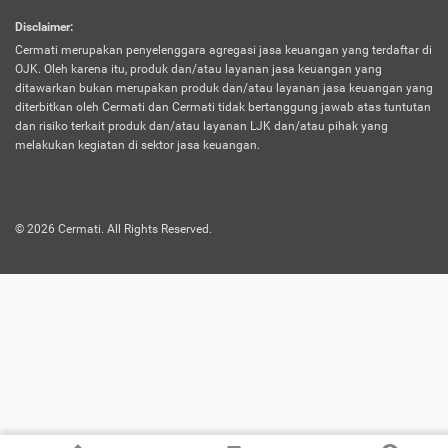
harus terpotong biaya asuransi. Selain itu,
Disclaimer
:
risiko kerugian akibat investasi juga bisa
Cermati merupakan penyelenggara agregasi jasa keuangan yang terdaftar di
turut mempengaruhi saldo asuransi dan
OJK. Oleh karena itu, produk dan/atau layanan jasa keuangan yang
menurunkan manfaatnya.
ditawarkan bukan merupakan produk dan/atau layanan jasa keuangan yang
diterbitkan oleh Cermati dan Cermati tidak bertanggung jawab atas tuntutan
dan risiko terkait produk dan/atau layanan LJK dan/atau pihak yang
Asuransi
Menawarkan manfaat perlindungan yang
melakukan kegiatan di sektor jasa keuangan.
Jiwa
dilengkapi dengan tabungan. Selayaknya
Dwiguna
jenis asuransi yang sebelumnya, produk ini
akan membagi sebagian premi ke rekening
©
2026
Cermati. All Rights Reserved.
tabungan, dan sisanya akan dialokasikan
ke manfaat perlindungan asuransi.
Saat memilih jenis asuransi ini, kamu bisa
merasakan keunggulan berupa
kemudahan dalam mencairkan dana
asuransi sebelum durasi atau masa
asuransinya berakhir. Selain itu, apabila
nasabah masih hidup hingga akhir masa
aktif asuransi, seluruh uang
pertanggungan bisa didapatkan kembali.