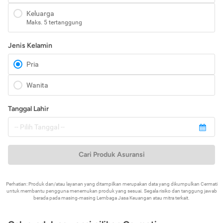
Keluarga
Maks. 5 tertanggung
Jenis Kelamin
Pria
Wanita
Tanggal Lahir
Cari Produk Asuransi
Perhatian: Produk dan/atau layanan yang ditampilkan merupakan data yang dikumpulkan Cermati
untuk membantu pengguna menemukan produk yang sesuai. Segala risiko dan tanggung jawab
berada pada masing-masing Lembaga Jasa Keuangan atau mitra terkait.