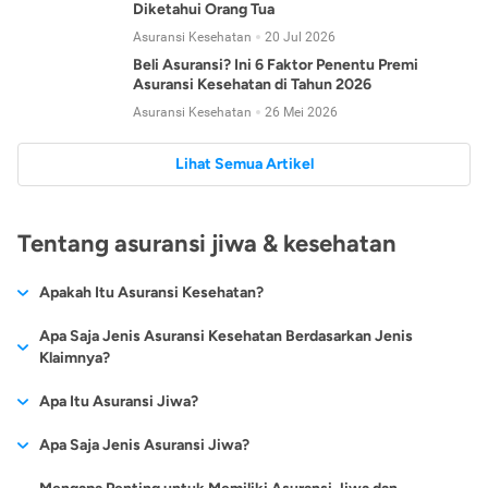
Diketahui Orang Tua
Asuransi Kesehatan
20 Jul 2026
Beli Asuransi? Ini 6 Faktor Penentu Premi
Asuransi Kesehatan di Tahun 2026
Asuransi Kesehatan
26 Mei 2026
Lihat Semua Artikel
Tentang asuransi jiwa & kesehatan
Apakah Itu Asuransi Kesehatan?
Asuransi kesehatan adalah jenis asuransi yang diperuntukkan
Apa Saja Jenis Asuransi Kesehatan Berdasarkan Jenis
untuk memberikan jaminan kesehatan kepada para
Klaimnya?
tertanggungnya jika mengalami sakit atau kecelakaan.
Secara umum, ada 2 jenis asuransi kesehatan yang
Apa Itu Asuransi Jiwa?
Asuransi kesehatan pada umumnya ditawarkan oleh berbagai
dikelompokkan berdasarkan jenis klaimnya:
perusahaan asuransi dengan berbagai pilihan perlindungan
Asuransi jiwa adalah jenis asuransi yang memberikan
Apa Saja Jenis Asuransi Jiwa?
mulai dari jaminan rawat inap di rumah sakit, hingga rawat
Asuransi Kesehatan
Cashless
:
pertanggungan berupa uang santunan atau ganti rugi kepada
jalan.
Proses klaim dilakukan oleh perusahaan asuransi tanpa
Secara umum, berikut jenis-jenis asuransi jiwa yang tersedia di