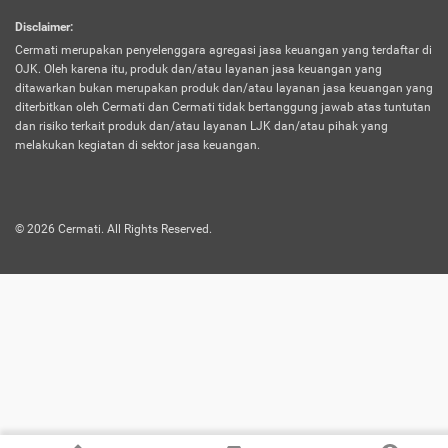
harus terpotong biaya asuransi. Selain itu,
Disclaimer
:
risiko kerugian akibat investasi juga bisa
Cermati merupakan penyelenggara agregasi jasa keuangan yang terdaftar di
turut mempengaruhi saldo asuransi dan
OJK. Oleh karena itu, produk dan/atau layanan jasa keuangan yang
menurunkan manfaatnya.
ditawarkan bukan merupakan produk dan/atau layanan jasa keuangan yang
diterbitkan oleh Cermati dan Cermati tidak bertanggung jawab atas tuntutan
dan risiko terkait produk dan/atau layanan LJK dan/atau pihak yang
Asuransi
Menawarkan manfaat perlindungan yang
melakukan kegiatan di sektor jasa keuangan.
Jiwa
dilengkapi dengan tabungan. Selayaknya
Dwiguna
jenis asuransi yang sebelumnya, produk ini
akan membagi sebagian premi ke rekening
©
2026
Cermati. All Rights Reserved.
tabungan, dan sisanya akan dialokasikan
ke manfaat perlindungan asuransi.
Saat memilih jenis asuransi ini, kamu bisa
merasakan keunggulan berupa
kemudahan dalam mencairkan dana
asuransi sebelum durasi atau masa
asuransinya berakhir. Selain itu, apabila
nasabah masih hidup hingga akhir masa
aktif asuransi, seluruh uang
pertanggungan bisa didapatkan kembali.