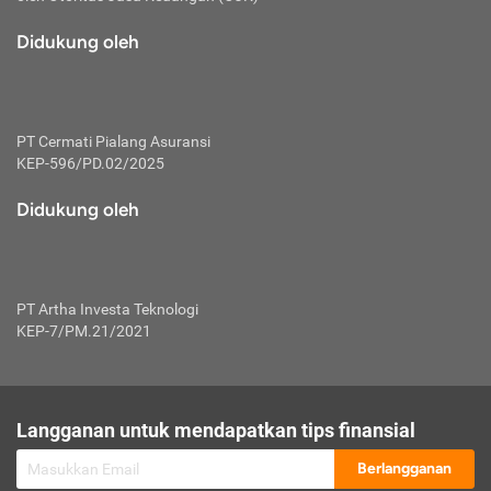
macam risiko dan manfaat investasi.
Didukung oleh
Karena mengombinasikan 2 produk
keuangan sekaligus, premi yang
dibayarkan oleh nasabah akan dibagi
dengan rasio tertentu ke manfaat asuransi
dan investasi sekaligus.
PT Cermati Pialang Asuransi
KEP-596/PD.02/2025
Dengan cara kerja yang lebih lengkap
tersebut, asuransi jenis ini mampu
Didukung oleh
diuangkan kembali saat nasabah tak
pernah melakukan pengajuan klaim
perlindungan. Ketika suatu saat tidak
mampu membayar premi, nasabah juga
PT Artha Investa Teknologi
bisa mengalihkan sebagian dana investasi
KEP-7/PM.21/2021
untuk melunasinya. Tentunya, keuntungan
dari aktivitas investasi bisa sepenuhnya
didapatkan oleh nasabah tanpa harus
repot mengelola modalnya.
Langganan untuk mendapatkan tips finansial
Namun, kekurangannya, manfaat investasi
Berlangganan
tidak bisa dirasakan secara optimal karena