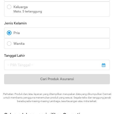
Keluarga
Maks. 5 tertanggung
Jenis Kelamin
Pria
Wanita
Tanggal Lahir
Cari Produk Asuransi
Perhatian: Produk dan/atau layanan yang ditampilkan merupakan data yang dikumpulkan Cermati
untuk membantu pengguna menemukan produk yang sesuai. Segala risiko dan tanggung jawab
berada pada masing-masing Lembaga Jasa Keuangan atau mitra terkait.