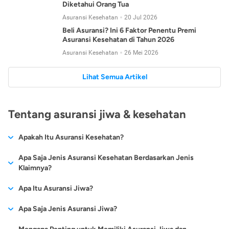
Diketahui Orang Tua
Asuransi Kesehatan
20 Jul 2026
Beli Asuransi? Ini 6 Faktor Penentu Premi
Asuransi Kesehatan di Tahun 2026
Asuransi Kesehatan
26 Mei 2026
Lihat Semua Artikel
Tentang asuransi jiwa & kesehatan
Apakah Itu Asuransi Kesehatan?
Asuransi kesehatan adalah jenis asuransi yang diperuntukkan
Apa Saja Jenis Asuransi Kesehatan Berdasarkan Jenis
untuk memberikan jaminan kesehatan kepada para
Klaimnya?
tertanggungnya jika mengalami sakit atau kecelakaan.
Secara umum, ada 2 jenis asuransi kesehatan yang
Apa Itu Asuransi Jiwa?
Asuransi kesehatan pada umumnya ditawarkan oleh berbagai
dikelompokkan berdasarkan jenis klaimnya:
perusahaan asuransi dengan berbagai pilihan perlindungan
Asuransi jiwa adalah jenis asuransi yang memberikan
Apa Saja Jenis Asuransi Jiwa?
mulai dari jaminan rawat inap di rumah sakit, hingga rawat
Asuransi Kesehatan
Cashless
:
pertanggungan berupa uang santunan atau ganti rugi kepada
jalan.
Proses klaim dilakukan oleh perusahaan asuransi tanpa
Secara umum, berikut jenis-jenis asuransi jiwa yang tersedia di