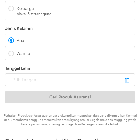
Keluarga
Maks. 5 tertanggung
Jenis Kelamin
Pria
Wanita
Tanggal Lahir
Cari Produk Asuransi
Perhatian: Produk dan/atau layanan yang ditampilkan merupakan data yang dikumpulkan Cermati
untuk membantu pengguna menemukan produk yang sesuai. Segala risiko dan tanggung jawab
berada pada masing-masing Lembaga Jasa Keuangan atau mitra terkait.