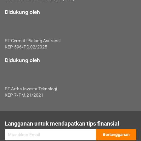
macam risiko dan manfaat investasi.
Didukung oleh
Karena mengombinasikan 2 produk
keuangan sekaligus, premi yang
dibayarkan oleh nasabah akan dibagi
dengan rasio tertentu ke manfaat asuransi
dan investasi sekaligus.
PT Cermati Pialang Asuransi
KEP-596/PD.02/2025
Dengan cara kerja yang lebih lengkap
tersebut, asuransi jenis ini mampu
Didukung oleh
diuangkan kembali saat nasabah tak
pernah melakukan pengajuan klaim
perlindungan. Ketika suatu saat tidak
mampu membayar premi, nasabah juga
PT Artha Investa Teknologi
bisa mengalihkan sebagian dana investasi
KEP-7/PM.21/2021
untuk melunasinya. Tentunya, keuntungan
dari aktivitas investasi bisa sepenuhnya
didapatkan oleh nasabah tanpa harus
repot mengelola modalnya.
Langganan untuk mendapatkan tips finansial
Namun, kekurangannya, manfaat investasi
Berlangganan
tidak bisa dirasakan secara optimal karena