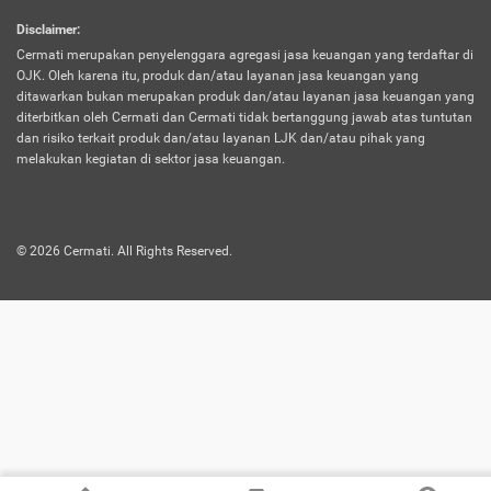
harus terpotong biaya asuransi. Selain itu,
Disclaimer
:
risiko kerugian akibat investasi juga bisa
Cermati merupakan penyelenggara agregasi jasa keuangan yang terdaftar di
turut mempengaruhi saldo asuransi dan
OJK. Oleh karena itu, produk dan/atau layanan jasa keuangan yang
menurunkan manfaatnya.
ditawarkan bukan merupakan produk dan/atau layanan jasa keuangan yang
diterbitkan oleh Cermati dan Cermati tidak bertanggung jawab atas tuntutan
dan risiko terkait produk dan/atau layanan LJK dan/atau pihak yang
Asuransi
Menawarkan manfaat perlindungan yang
melakukan kegiatan di sektor jasa keuangan.
Jiwa
dilengkapi dengan tabungan. Selayaknya
Dwiguna
jenis asuransi yang sebelumnya, produk ini
akan membagi sebagian premi ke rekening
©
2026
Cermati. All Rights Reserved.
tabungan, dan sisanya akan dialokasikan
ke manfaat perlindungan asuransi.
Saat memilih jenis asuransi ini, kamu bisa
merasakan keunggulan berupa
kemudahan dalam mencairkan dana
asuransi sebelum durasi atau masa
asuransinya berakhir. Selain itu, apabila
nasabah masih hidup hingga akhir masa
aktif asuransi, seluruh uang
pertanggungan bisa didapatkan kembali.