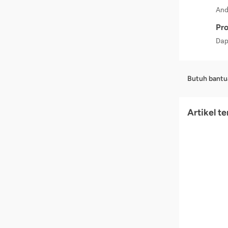
And
Pro
Dap
Butuh bantu
Artikel t