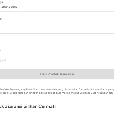
ga
 tertanggung
in
a
r
Cari Produk Asuransi
k dan/atau layanan yang ditampilkan merupakan data yang dikumpulkan Cermati untuk membantu p
 sesuai. Segala risiko dan tanggung jawab berada pada masing-masing Lembaga Jasa Keuangan atau mi
k asuransi pilihan Cermati