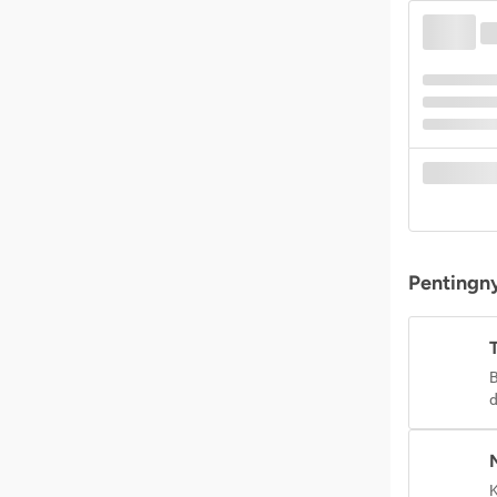
Pentingny
B
d
K