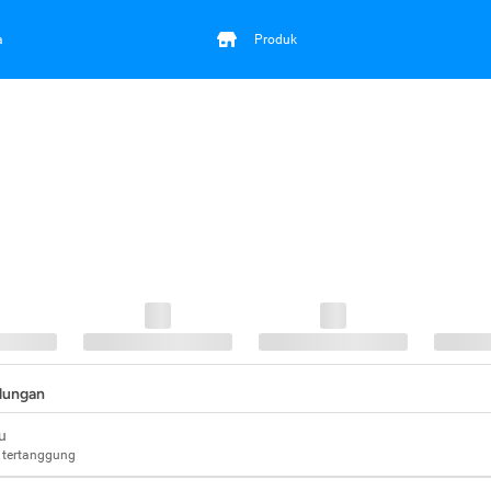
a
Produk
ndungan
u
 tertanggung