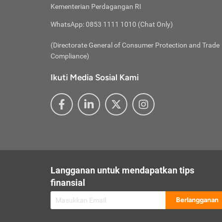
besar t
Inst
Seumu
Kementerian Perdagangan RI
pengel
Face
Hidup
membay
Gunaka
WhatsApp: 0853 1111 1010 (Chat Only)
atau
ditawa
Unduh
Whole
website
(Directorate General of Consumer Protection and Trade
Life
Waspad
Compliance)
Websit
hati-h
Ikuti Media Sosial Kami
mengaks
Perhat
Penyam
lewat a
@ce
@new
@inf
Asuran
Abaika
sebaga
Jiwa
U
Langganan untuk mendapatkan tips
Selalu
Link
Supaya
finansial
Pembar
Berlangganan
lalai 
Anda s