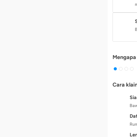
m
B
Mengapa 
Cara klai
Si
Baw
Dat
Rum
Le