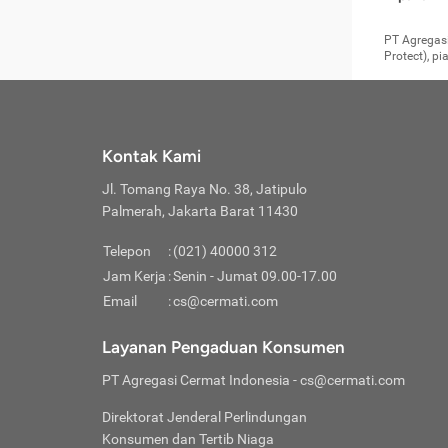
pengga
member
Layanan 
seperti:
persya
apabil
Cermati.
konsultas
PT Agregasi
bisa m
Layana
Asuran
data ata
di era pa
Protect), p
Mendap
Layana
Jiwa
teknologi
tersedia 
Memili
(Obat W
Berjan
pelayanan
dibutu
Layana
Agar keam
atau
T
operasi
labora
perlu dip
Life
rawat 
Inform
Kontak Kami
di ruma
Jangan
Jl. Tomang Raya No. 38, Jatipulo
tindak
Jangan
yang di
Palmerah, Jakarta Barat 11430
Cermati
Layana
passw
Nikmat
Telepon
:
(021) 40000 312
Jaga K
dibutu
Jangan
Jam Kerja
:
Senin - Jumat 09.00-17.00
Anda b
pihak-
Email
:
cs@cermati.com
untuk 
Janga
Indone
Jangan
Layanan Pengaduan Konsumen
apabil
manapu
Menghi
Waspad
PT Agregasi Cermat Indonesia
- cs@cermati.com
Memili
Hati-h
penyak
mengat
Asuran
Direktorat Jenderal Perlindungan
rumah 
terverif
Jiwa
Konsumen dan Tertib Niaga