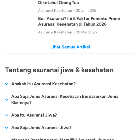
Diketahui Orang Tua
Asuransi Kesehatan
20 Jul 2026
Beli Asuransi? Ini 6 Faktor Penentu Premi
Asuransi Kesehatan di Tahun 2026
Asuransi Kesehatan
26 Mei 2026
Lihat Semua Artikel
Tentang asuransi jiwa & kesehatan
Apakah Itu Asuransi Kesehatan?
Asuransi kesehatan adalah jenis asuransi yang diperuntukkan
Apa Saja Jenis Asuransi Kesehatan Berdasarkan Jenis
untuk memberikan jaminan kesehatan kepada para
Klaimnya?
tertanggungnya jika mengalami sakit atau kecelakaan.
Secara umum, ada 2 jenis asuransi kesehatan yang
Apa Itu Asuransi Jiwa?
Asuransi kesehatan pada umumnya ditawarkan oleh berbagai
dikelompokkan berdasarkan jenis klaimnya:
perusahaan asuransi dengan berbagai pilihan perlindungan
Asuransi jiwa adalah jenis asuransi yang memberikan
Apa Saja Jenis Asuransi Jiwa?
mulai dari jaminan rawat inap di rumah sakit, hingga rawat
Asuransi Kesehatan
Cashless
:
pertanggungan berupa uang santunan atau ganti rugi kepada
jalan.
Proses klaim dilakukan oleh perusahaan asuransi tanpa
Secara umum, berikut jenis-jenis asuransi jiwa yang tersedia di