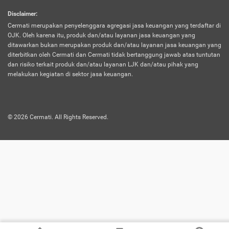
harus terpotong biaya asuransi. Selain itu,
Disclaimer
:
risiko kerugian akibat investasi juga bisa
Cermati merupakan penyelenggara agregasi jasa keuangan yang terdaftar di
turut mempengaruhi saldo asuransi dan
OJK. Oleh karena itu, produk dan/atau layanan jasa keuangan yang
menurunkan manfaatnya.
ditawarkan bukan merupakan produk dan/atau layanan jasa keuangan yang
diterbitkan oleh Cermati dan Cermati tidak bertanggung jawab atas tuntutan
dan risiko terkait produk dan/atau layanan LJK dan/atau pihak yang
Asuransi
Menawarkan manfaat perlindungan yang
melakukan kegiatan di sektor jasa keuangan.
Jiwa
dilengkapi dengan tabungan. Selayaknya
Dwiguna
jenis asuransi yang sebelumnya, produk ini
akan membagi sebagian premi ke rekening
©
2026
Cermati. All Rights Reserved.
tabungan, dan sisanya akan dialokasikan
ke manfaat perlindungan asuransi.
Saat memilih jenis asuransi ini, kamu bisa
merasakan keunggulan berupa
kemudahan dalam mencairkan dana
asuransi sebelum durasi atau masa
asuransinya berakhir. Selain itu, apabila
nasabah masih hidup hingga akhir masa
aktif asuransi, seluruh uang
pertanggungan bisa didapatkan kembali.