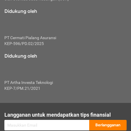
macam risiko dan manfaat investasi.
Didukung oleh
Karena mengombinasikan 2 produk
keuangan sekaligus, premi yang
dibayarkan oleh nasabah akan dibagi
dengan rasio tertentu ke manfaat asuransi
dan investasi sekaligus.
PT Cermati Pialang Asuransi
KEP-596/PD.02/2025
Dengan cara kerja yang lebih lengkap
tersebut, asuransi jenis ini mampu
Didukung oleh
diuangkan kembali saat nasabah tak
pernah melakukan pengajuan klaim
perlindungan. Ketika suatu saat tidak
mampu membayar premi, nasabah juga
PT Artha Investa Teknologi
bisa mengalihkan sebagian dana investasi
KEP-7/PM.21/2021
untuk melunasinya. Tentunya, keuntungan
dari aktivitas investasi bisa sepenuhnya
didapatkan oleh nasabah tanpa harus
repot mengelola modalnya.
Langganan untuk mendapatkan tips finansial
Namun, kekurangannya, manfaat investasi
Berlangganan
tidak bisa dirasakan secara optimal karena