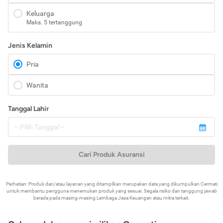
Keluarga
Maks. 5 tertanggung
Jenis Kelamin
Pria
Wanita
Tanggal Lahir
Cari Produk Asuransi
Perhatian: Produk dan/atau layanan yang ditampilkan merupakan data yang dikumpulkan Cermati
untuk membantu pengguna menemukan produk yang sesuai. Segala risiko dan tanggung jawab
berada pada masing-masing Lembaga Jasa Keuangan atau mitra terkait.