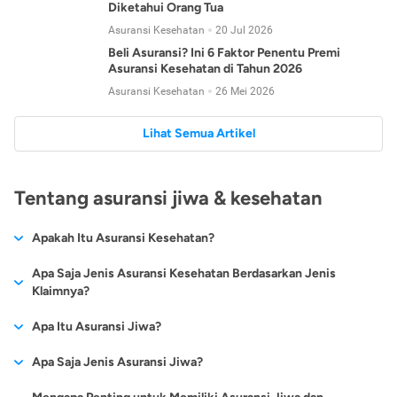
Diketahui Orang Tua
Asuransi Kesehatan
20 Jul 2026
Beli Asuransi? Ini 6 Faktor Penentu Premi
Asuransi Kesehatan di Tahun 2026
Asuransi Kesehatan
26 Mei 2026
Lihat Semua Artikel
Tentang asuransi jiwa & kesehatan
Apakah Itu Asuransi Kesehatan?
Asuransi kesehatan adalah jenis asuransi yang diperuntukkan
Apa Saja Jenis Asuransi Kesehatan Berdasarkan Jenis
untuk memberikan jaminan kesehatan kepada para
Klaimnya?
tertanggungnya jika mengalami sakit atau kecelakaan.
Secara umum, ada 2 jenis asuransi kesehatan yang
Apa Itu Asuransi Jiwa?
Asuransi kesehatan pada umumnya ditawarkan oleh berbagai
dikelompokkan berdasarkan jenis klaimnya:
perusahaan asuransi dengan berbagai pilihan perlindungan
Asuransi jiwa adalah jenis asuransi yang memberikan
Apa Saja Jenis Asuransi Jiwa?
mulai dari jaminan rawat inap di rumah sakit, hingga rawat
Asuransi Kesehatan
Cashless
:
pertanggungan berupa uang santunan atau ganti rugi kepada
jalan.
Proses klaim dilakukan oleh perusahaan asuransi tanpa
Secara umum, berikut jenis-jenis asuransi jiwa yang tersedia di