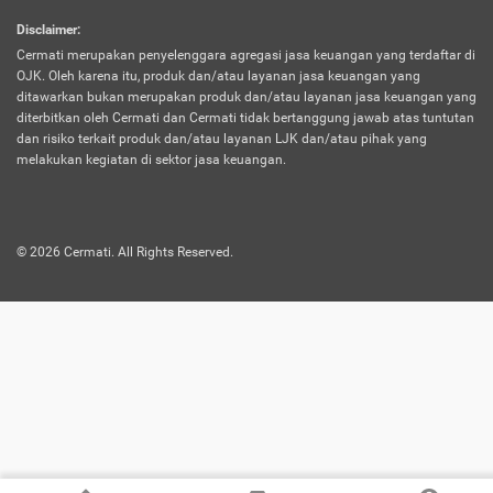
harus terpotong biaya asuransi. Selain itu,
Disclaimer
:
risiko kerugian akibat investasi juga bisa
Cermati merupakan penyelenggara agregasi jasa keuangan yang terdaftar di
turut mempengaruhi saldo asuransi dan
OJK. Oleh karena itu, produk dan/atau layanan jasa keuangan yang
menurunkan manfaatnya.
ditawarkan bukan merupakan produk dan/atau layanan jasa keuangan yang
diterbitkan oleh Cermati dan Cermati tidak bertanggung jawab atas tuntutan
dan risiko terkait produk dan/atau layanan LJK dan/atau pihak yang
Asuransi
Menawarkan manfaat perlindungan yang
melakukan kegiatan di sektor jasa keuangan.
Jiwa
dilengkapi dengan tabungan. Selayaknya
Dwiguna
jenis asuransi yang sebelumnya, produk ini
akan membagi sebagian premi ke rekening
©
2026
Cermati. All Rights Reserved.
tabungan, dan sisanya akan dialokasikan
ke manfaat perlindungan asuransi.
Saat memilih jenis asuransi ini, kamu bisa
merasakan keunggulan berupa
kemudahan dalam mencairkan dana
asuransi sebelum durasi atau masa
asuransinya berakhir. Selain itu, apabila
nasabah masih hidup hingga akhir masa
aktif asuransi, seluruh uang
pertanggungan bisa didapatkan kembali.