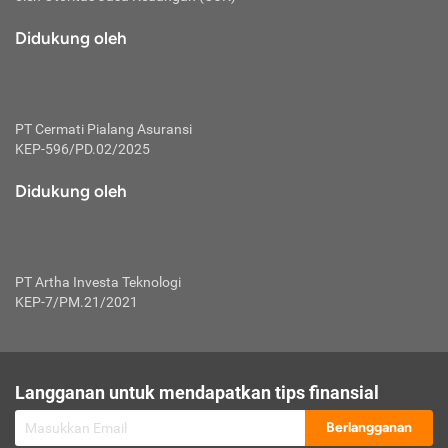
macam risiko dan manfaat investasi.
Didukung oleh
Karena mengombinasikan 2 produk
keuangan sekaligus, premi yang
dibayarkan oleh nasabah akan dibagi
dengan rasio tertentu ke manfaat asuransi
dan investasi sekaligus.
PT Cermati Pialang Asuransi
KEP-596/PD.02/2025
Dengan cara kerja yang lebih lengkap
tersebut, asuransi jenis ini mampu
Didukung oleh
diuangkan kembali saat nasabah tak
pernah melakukan pengajuan klaim
perlindungan. Ketika suatu saat tidak
mampu membayar premi, nasabah juga
PT Artha Investa Teknologi
bisa mengalihkan sebagian dana investasi
KEP-7/PM.21/2021
untuk melunasinya. Tentunya, keuntungan
dari aktivitas investasi bisa sepenuhnya
didapatkan oleh nasabah tanpa harus
repot mengelola modalnya.
Langganan untuk mendapatkan tips finansial
Namun, kekurangannya, manfaat investasi
Berlangganan
tidak bisa dirasakan secara optimal karena