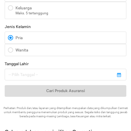
Keluarga
Maks. 5 tertanggung
Jenis Kelamin
Pria
Wanita
Tanggal Lahir
Cari Produk Asuransi
Perhatian: Produk dan/atau layanan yang ditampilkan merupakan data yang dikumpulkan Cermati
untuk membantu pengguna menemukan produk yang sesuai. Segala risiko dan tanggung jawab
berada pada masing-masing Lembaga Jasa Keuangan atau mitra terkait.