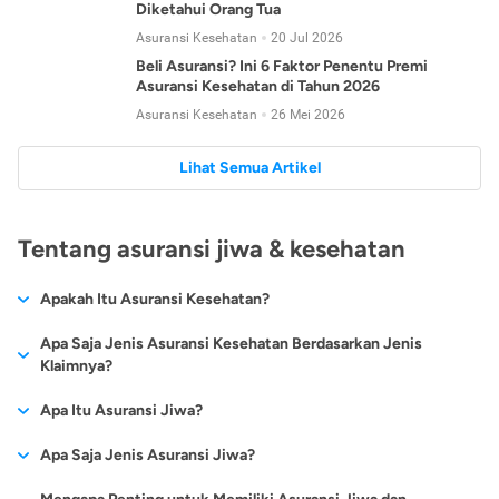
Diketahui Orang Tua
Asuransi Kesehatan
20 Jul 2026
Beli Asuransi? Ini 6 Faktor Penentu Premi
Asuransi Kesehatan di Tahun 2026
Asuransi Kesehatan
26 Mei 2026
Lihat Semua Artikel
Tentang asuransi jiwa & kesehatan
Apakah Itu Asuransi Kesehatan?
Asuransi kesehatan adalah jenis asuransi yang diperuntukkan
Apa Saja Jenis Asuransi Kesehatan Berdasarkan Jenis
untuk memberikan jaminan kesehatan kepada para
Klaimnya?
tertanggungnya jika mengalami sakit atau kecelakaan.
Secara umum, ada 2 jenis asuransi kesehatan yang
Apa Itu Asuransi Jiwa?
Asuransi kesehatan pada umumnya ditawarkan oleh berbagai
dikelompokkan berdasarkan jenis klaimnya:
perusahaan asuransi dengan berbagai pilihan perlindungan
Asuransi jiwa adalah jenis asuransi yang memberikan
Apa Saja Jenis Asuransi Jiwa?
mulai dari jaminan rawat inap di rumah sakit, hingga rawat
Asuransi Kesehatan
Cashless
:
pertanggungan berupa uang santunan atau ganti rugi kepada
jalan.
Proses klaim dilakukan oleh perusahaan asuransi tanpa
Secara umum, berikut jenis-jenis asuransi jiwa yang tersedia di