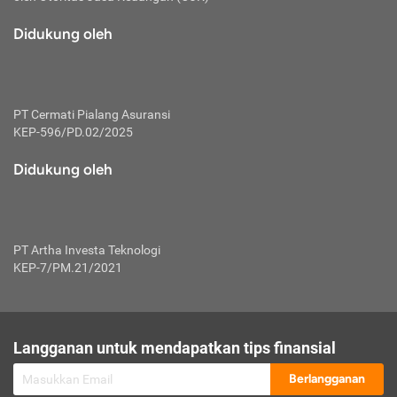
macam risiko dan manfaat investasi.
Didukung oleh
Karena mengombinasikan 2 produk
keuangan sekaligus, premi yang
dibayarkan oleh nasabah akan dibagi
dengan rasio tertentu ke manfaat asuransi
dan investasi sekaligus.
PT Cermati Pialang Asuransi
KEP-596/PD.02/2025
Dengan cara kerja yang lebih lengkap
tersebut, asuransi jenis ini mampu
Didukung oleh
diuangkan kembali saat nasabah tak
pernah melakukan pengajuan klaim
perlindungan. Ketika suatu saat tidak
mampu membayar premi, nasabah juga
PT Artha Investa Teknologi
bisa mengalihkan sebagian dana investasi
KEP-7/PM.21/2021
untuk melunasinya. Tentunya, keuntungan
dari aktivitas investasi bisa sepenuhnya
didapatkan oleh nasabah tanpa harus
repot mengelola modalnya.
Langganan untuk mendapatkan tips finansial
Namun, kekurangannya, manfaat investasi
Berlangganan
tidak bisa dirasakan secara optimal karena