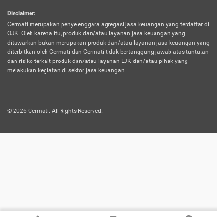
harus terpotong biaya asuransi. Selain itu,
Disclaimer
:
risiko kerugian akibat investasi juga bisa
Cermati merupakan penyelenggara agregasi jasa keuangan yang terdaftar di
turut mempengaruhi saldo asuransi dan
OJK. Oleh karena itu, produk dan/atau layanan jasa keuangan yang
menurunkan manfaatnya.
ditawarkan bukan merupakan produk dan/atau layanan jasa keuangan yang
diterbitkan oleh Cermati dan Cermati tidak bertanggung jawab atas tuntutan
dan risiko terkait produk dan/atau layanan LJK dan/atau pihak yang
Asuransi
Menawarkan manfaat perlindungan yang
melakukan kegiatan di sektor jasa keuangan.
Jiwa
dilengkapi dengan tabungan. Selayaknya
Dwiguna
jenis asuransi yang sebelumnya, produk ini
akan membagi sebagian premi ke rekening
©
2026
Cermati. All Rights Reserved.
tabungan, dan sisanya akan dialokasikan
ke manfaat perlindungan asuransi.
Saat memilih jenis asuransi ini, kamu bisa
merasakan keunggulan berupa
kemudahan dalam mencairkan dana
asuransi sebelum durasi atau masa
asuransinya berakhir. Selain itu, apabila
nasabah masih hidup hingga akhir masa
aktif asuransi, seluruh uang
pertanggungan bisa didapatkan kembali.