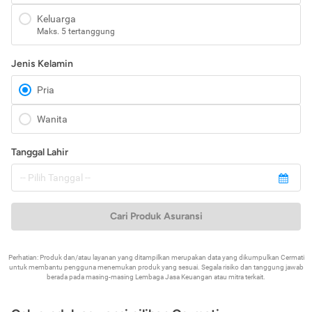
Keluarga
Maks. 5 tertanggung
Jenis Kelamin
Pria
Wanita
Tanggal Lahir
Cari Produk Asuransi
Perhatian: Produk dan/atau layanan yang ditampilkan merupakan data yang dikumpulkan Cermati
untuk membantu pengguna menemukan produk yang sesuai. Segala risiko dan tanggung jawab
berada pada masing-masing Lembaga Jasa Keuangan atau mitra terkait.