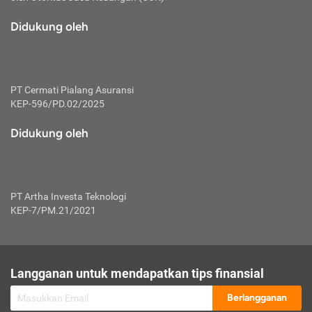
macam risiko dan manfaat investasi.
Didukung oleh
Karena mengombinasikan 2 produk
keuangan sekaligus, premi yang
dibayarkan oleh nasabah akan dibagi
dengan rasio tertentu ke manfaat asuransi
dan investasi sekaligus.
PT Cermati Pialang Asuransi
KEP-596/PD.02/2025
Dengan cara kerja yang lebih lengkap
tersebut, asuransi jenis ini mampu
Didukung oleh
diuangkan kembali saat nasabah tak
pernah melakukan pengajuan klaim
perlindungan. Ketika suatu saat tidak
mampu membayar premi, nasabah juga
PT Artha Investa Teknologi
bisa mengalihkan sebagian dana investasi
KEP-7/PM.21/2021
untuk melunasinya. Tentunya, keuntungan
dari aktivitas investasi bisa sepenuhnya
didapatkan oleh nasabah tanpa harus
repot mengelola modalnya.
Langganan untuk mendapatkan tips finansial
Namun, kekurangannya, manfaat investasi
Berlangganan
tidak bisa dirasakan secara optimal karena