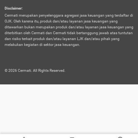
harus terpotong biaya asuransi. Selain itu,
Disclaimer
:
risiko kerugian akibat investasi juga bisa
Cermati merupakan penyelenggara agregasi jasa keuangan yang terdaftar di
turut mempengaruhi saldo asuransi dan
OJK. Oleh karena itu, produk dan/atau layanan jasa keuangan yang
menurunkan manfaatnya.
ditawarkan bukan merupakan produk dan/atau layanan jasa keuangan yang
diterbitkan oleh Cermati dan Cermati tidak bertanggung jawab atas tuntutan
dan risiko terkait produk dan/atau layanan LJK dan/atau pihak yang
Asuransi
Menawarkan manfaat perlindungan yang
melakukan kegiatan di sektor jasa keuangan.
Jiwa
dilengkapi dengan tabungan. Selayaknya
Dwiguna
jenis asuransi yang sebelumnya, produk ini
akan membagi sebagian premi ke rekening
©
2026
Cermati. All Rights Reserved.
tabungan, dan sisanya akan dialokasikan
ke manfaat perlindungan asuransi.
Saat memilih jenis asuransi ini, kamu bisa
merasakan keunggulan berupa
kemudahan dalam mencairkan dana
asuransi sebelum durasi atau masa
asuransinya berakhir. Selain itu, apabila
nasabah masih hidup hingga akhir masa
aktif asuransi, seluruh uang
pertanggungan bisa didapatkan kembali.