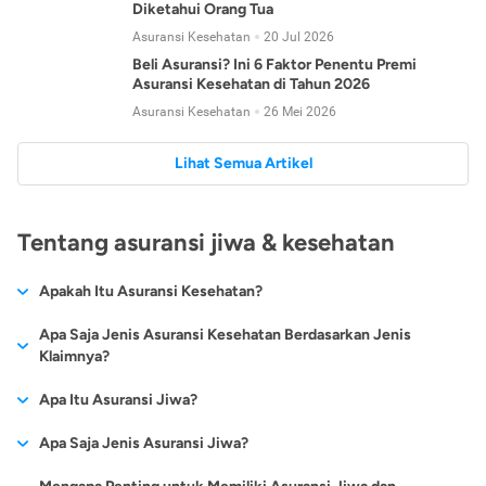
Diketahui Orang Tua
Asuransi Kesehatan
20 Jul 2026
Beli Asuransi? Ini 6 Faktor Penentu Premi
Asuransi Kesehatan di Tahun 2026
Asuransi Kesehatan
26 Mei 2026
Lihat Semua Artikel
Tentang asuransi jiwa & kesehatan
Apakah Itu Asuransi Kesehatan?
Asuransi kesehatan adalah jenis asuransi yang diperuntukkan
Apa Saja Jenis Asuransi Kesehatan Berdasarkan Jenis
untuk memberikan jaminan kesehatan kepada para
Klaimnya?
tertanggungnya jika mengalami sakit atau kecelakaan.
Secara umum, ada 2 jenis asuransi kesehatan yang
Apa Itu Asuransi Jiwa?
Asuransi kesehatan pada umumnya ditawarkan oleh berbagai
dikelompokkan berdasarkan jenis klaimnya:
perusahaan asuransi dengan berbagai pilihan perlindungan
Asuransi jiwa adalah jenis asuransi yang memberikan
Apa Saja Jenis Asuransi Jiwa?
mulai dari jaminan rawat inap di rumah sakit, hingga rawat
Asuransi Kesehatan
Cashless
:
pertanggungan berupa uang santunan atau ganti rugi kepada
jalan.
Proses klaim dilakukan oleh perusahaan asuransi tanpa
Secara umum, berikut jenis-jenis asuransi jiwa yang tersedia di