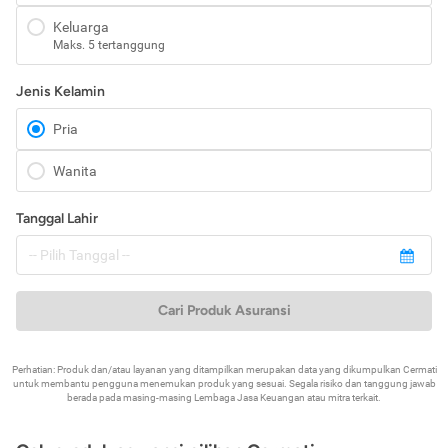
Keluarga
Maks. 5 tertanggung
Jenis Kelamin
Pria
Wanita
Tanggal Lahir
Cari Produk Asuransi
Perhatian: Produk dan/atau layanan yang ditampilkan merupakan data yang dikumpulkan Cermati
untuk membantu pengguna menemukan produk yang sesuai. Segala risiko dan tanggung jawab
berada pada masing-masing Lembaga Jasa Keuangan atau mitra terkait.