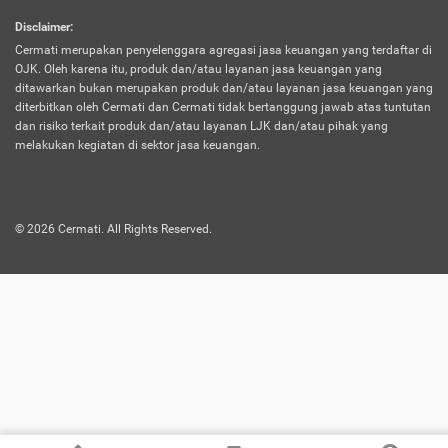
harus terpotong biaya asuransi. Selain itu,
Disclaimer
:
risiko kerugian akibat investasi juga bisa
Cermati merupakan penyelenggara agregasi jasa keuangan yang terdaftar di
turut mempengaruhi saldo asuransi dan
OJK. Oleh karena itu, produk dan/atau layanan jasa keuangan yang
menurunkan manfaatnya.
ditawarkan bukan merupakan produk dan/atau layanan jasa keuangan yang
diterbitkan oleh Cermati dan Cermati tidak bertanggung jawab atas tuntutan
dan risiko terkait produk dan/atau layanan LJK dan/atau pihak yang
Asuransi
Menawarkan manfaat perlindungan yang
melakukan kegiatan di sektor jasa keuangan.
Jiwa
dilengkapi dengan tabungan. Selayaknya
Dwiguna
jenis asuransi yang sebelumnya, produk ini
akan membagi sebagian premi ke rekening
©
2026
Cermati. All Rights Reserved.
tabungan, dan sisanya akan dialokasikan
ke manfaat perlindungan asuransi.
Saat memilih jenis asuransi ini, kamu bisa
merasakan keunggulan berupa
kemudahan dalam mencairkan dana
asuransi sebelum durasi atau masa
asuransinya berakhir. Selain itu, apabila
nasabah masih hidup hingga akhir masa
aktif asuransi, seluruh uang
pertanggungan bisa didapatkan kembali.