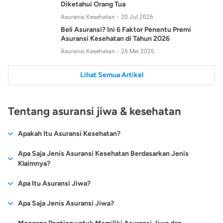
Diketahui Orang Tua
Asuransi Kesehatan
20 Jul 2026
Beli Asuransi? Ini 6 Faktor Penentu Premi
Asuransi Kesehatan di Tahun 2026
Asuransi Kesehatan
26 Mei 2026
Lihat Semua Artikel
Tentang asuransi jiwa & kesehatan
Apakah Itu Asuransi Kesehatan?
Asuransi kesehatan adalah jenis asuransi yang diperuntukkan
Apa Saja Jenis Asuransi Kesehatan Berdasarkan Jenis
untuk memberikan jaminan kesehatan kepada para
Klaimnya?
tertanggungnya jika mengalami sakit atau kecelakaan.
Secara umum, ada 2 jenis asuransi kesehatan yang
Apa Itu Asuransi Jiwa?
Asuransi kesehatan pada umumnya ditawarkan oleh berbagai
dikelompokkan berdasarkan jenis klaimnya:
perusahaan asuransi dengan berbagai pilihan perlindungan
Asuransi jiwa adalah jenis asuransi yang memberikan
Apa Saja Jenis Asuransi Jiwa?
mulai dari jaminan rawat inap di rumah sakit, hingga rawat
Asuransi Kesehatan
Cashless
:
pertanggungan berupa uang santunan atau ganti rugi kepada
jalan.
Proses klaim dilakukan oleh perusahaan asuransi tanpa
Secara umum, berikut jenis-jenis asuransi jiwa yang tersedia di