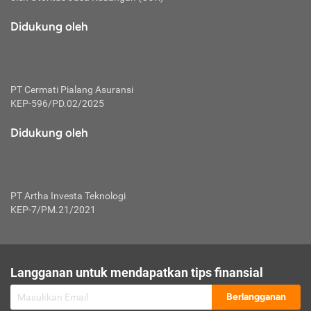
macam risiko dan manfaat investasi.
Didukung oleh
Karena mengombinasikan 2 produk
keuangan sekaligus, premi yang
dibayarkan oleh nasabah akan dibagi
dengan rasio tertentu ke manfaat asuransi
dan investasi sekaligus.
PT Cermati Pialang Asuransi
KEP-596/PD.02/2025
Dengan cara kerja yang lebih lengkap
tersebut, asuransi jenis ini mampu
Didukung oleh
diuangkan kembali saat nasabah tak
pernah melakukan pengajuan klaim
perlindungan. Ketika suatu saat tidak
mampu membayar premi, nasabah juga
PT Artha Investa Teknologi
bisa mengalihkan sebagian dana investasi
KEP-7/PM.21/2021
untuk melunasinya. Tentunya, keuntungan
dari aktivitas investasi bisa sepenuhnya
didapatkan oleh nasabah tanpa harus
repot mengelola modalnya.
Langganan untuk mendapatkan tips finansial
Namun, kekurangannya, manfaat investasi
Berlangganan
tidak bisa dirasakan secara optimal karena