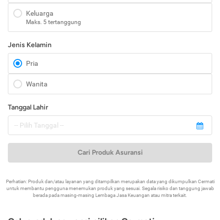
Keluarga
Maks. 5 tertanggung
Jenis Kelamin
Pria
Wanita
Tanggal Lahir
Cari Produk Asuransi
Perhatian: Produk dan/atau layanan yang ditampilkan merupakan data yang dikumpulkan Cermati
untuk membantu pengguna menemukan produk yang sesuai. Segala risiko dan tanggung jawab
berada pada masing-masing Lembaga Jasa Keuangan atau mitra terkait.