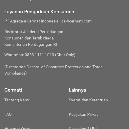
pencegahan lainnya. Tentunya ini semua tergantung dari
Jaga Kerahasiaan Kode OTP
ketentuan polis asuransi yang dimiliki ya.
Kelebihan dari jenis asuransi jiwa
Jangan memberikan kode OTP yang masuk melalui SMS / e-
Layanan Pengaduan Konsumen
Layanan Klaim Praktis:
mail kepada siapapun termasuk pihak-pihak yang
berjangka adalah biaya premi yang relatif
Nikmati layanan klaim yang praktis apabila menggunakan
mengatasnamakan diri sebagai Cermati.
PT Agregasi Cermat Indonesia
- cs@cermati.com
lebih terjangkau dan bisa disesuaikan
layanan
cashless
ketika dibutuhkan. Cukup menyiapkan
Jangan Berkomentar Sembarangan
dengan kondisi keuangan. Walaupun
kartu asuransi saat proses pembayaran di umah sakit, Anda
Direktorat Jenderal Perlindungan
Jangan pernah mempublikasikan data pribadi Anda di kolom
begitu, Uang Pertanggungan atau UP yang
bisa memanfaatkan layanan pembayaran non-tunai tanpa
Konsumen dan Tertib Niaga
komentar media sosial manapun agar tetap aman.
ditawarkan terbilang cukup tinggi,
harus menyiapkan uang untuk membayar biaya perawatan
Waspada Terhadap Akun Media Sosial Palsu
Kementerian Perdagangan RI
mencapai ratusan miliar, serta
terlebih dahulu. Beberapa perusahaan asuransi di Indonesia
Hati-hati terhadap segala informasi yang diberikan oleh akun
menyediakan manfaat perlindungan
juga menyediakan layanan klaim via aplikasi untuk
WhatsApp: 0853 1111 1010 (Chat Only)
palsu yang mengatasnamakan diri sebagai Cermati. Berikut
tambahan sesuai kebutuhan, seperti,
mempermudah proses klaim apabila sewaktu-waktu
akun media sosial cermati yang terverifikasi:
dibutuhkan juga.
santunan cacat permanen, penyakit kritis,
(Directorate General of Consumer Protection and Trade
Instagram Resmi Cermati (
@cermati
)
Menghindari Krisis Finansial:
jaminan pelunasan utang, dan
Facebook Resmi Cermati (
@Cermati
)
Compliance)
Memiliki asuransi bisa menghindarkan kita dari pengeluaran
Gunakan Aplikasi Resmi Cermati di Play Store
sebagainya.
dalam jumlah besar kita terkena penyakit atau mengalami
Unduh
aplikasi resmi Cermati
melalui Play Store. Hindari
kecelakaan. Pengobatan, tindakan operasi, atau perawatan
Cermati
Lainnya
mengunduh aplikasi Cermati dari website atau link lain selain
di rumah sakit biasanya menelan biaya yang tidak sedikit,
dari Google Play Store.
Asuransi
Sesuai namanya, jenis asuransi ini akan
Tentang Kami
sehingga potesi pengeluaran yang besar tidak bisa
Syarat dan Ketentuan
Waspada Terhadap Link Mencurigakan
Jiwa
memberikan manfaat perlindungan
terhindarkan. Dengan memiliki asuransi, Anda bisa terhindar
Website resmi Cermati hanya bisa diakses pada domain
Seumur
seumur hidup kepada nasabahnya.
dari pengeluaran yang mungkin bisa mempengaruhi kondisi
https://www.cermati.com/
. Mohon hati-hati apabila Anda
FAQ
Kebijakan Privasi
Hidup
Tergantung dari kebijakan dan ketentuan
keuangan. Cukup dengan membayarkan premi asuransi
menerima pesan atau informasi dari seseorang untuk
atau
penyedia layanannya, asuransi jiwa
whole
dalam jangka waktu tertentu, manfaat finansial yang
mengakses/mengklik link tertentu di luar website atau akun
Whole
life
mampu menyediakan pertanggungan
Hubungi Kami
ditawarkan bisa menyelamatkan Anda ketika dibutuhkan.
Kebijakan SMKI