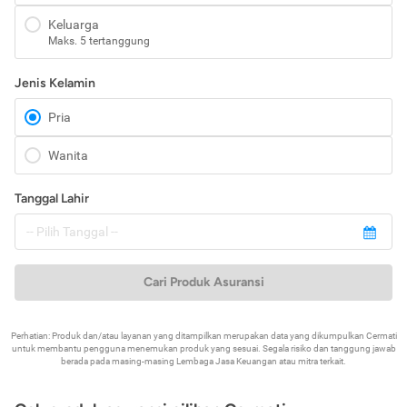
Keluarga
Maks. 5 tertanggung
Jenis Kelamin
Pria
Wanita
Tanggal Lahir
Cari Produk Asuransi
Perhatian: Produk dan/atau layanan yang ditampilkan merupakan data yang dikumpulkan Cermati
untuk membantu pengguna menemukan produk yang sesuai. Segala risiko dan tanggung jawab
berada pada masing-masing Lembaga Jasa Keuangan atau mitra terkait.