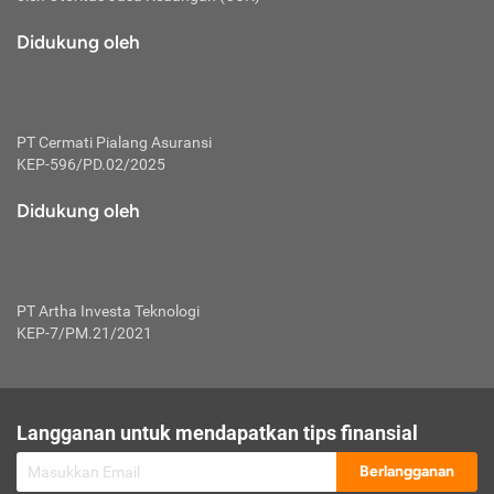
macam risiko dan manfaat investasi.
Didukung oleh
Karena mengombinasikan 2 produk
keuangan sekaligus, premi yang
dibayarkan oleh nasabah akan dibagi
dengan rasio tertentu ke manfaat asuransi
dan investasi sekaligus.
PT Cermati Pialang Asuransi
KEP-596/PD.02/2025
Dengan cara kerja yang lebih lengkap
tersebut, asuransi jenis ini mampu
Didukung oleh
diuangkan kembali saat nasabah tak
pernah melakukan pengajuan klaim
perlindungan. Ketika suatu saat tidak
mampu membayar premi, nasabah juga
PT Artha Investa Teknologi
bisa mengalihkan sebagian dana investasi
KEP-7/PM.21/2021
untuk melunasinya. Tentunya, keuntungan
dari aktivitas investasi bisa sepenuhnya
didapatkan oleh nasabah tanpa harus
repot mengelola modalnya.
Langganan untuk mendapatkan tips finansial
Namun, kekurangannya, manfaat investasi
Berlangganan
tidak bisa dirasakan secara optimal karena