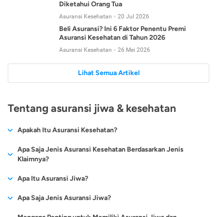
Diketahui Orang Tua
Asuransi Kesehatan
20 Jul 2026
Beli Asuransi? Ini 6 Faktor Penentu Premi
Asuransi Kesehatan di Tahun 2026
Asuransi Kesehatan
26 Mei 2026
Lihat Semua Artikel
Tentang asuransi jiwa & kesehatan
Apakah Itu Asuransi Kesehatan?
Asuransi kesehatan adalah jenis asuransi yang diperuntukkan
Apa Saja Jenis Asuransi Kesehatan Berdasarkan Jenis
untuk memberikan jaminan kesehatan kepada para
Klaimnya?
tertanggungnya jika mengalami sakit atau kecelakaan.
Secara umum, ada 2 jenis asuransi kesehatan yang
Apa Itu Asuransi Jiwa?
Asuransi kesehatan pada umumnya ditawarkan oleh berbagai
dikelompokkan berdasarkan jenis klaimnya:
perusahaan asuransi dengan berbagai pilihan perlindungan
Asuransi jiwa adalah jenis asuransi yang memberikan
Apa Saja Jenis Asuransi Jiwa?
mulai dari jaminan rawat inap di rumah sakit, hingga rawat
Asuransi Kesehatan
Cashless
:
pertanggungan berupa uang santunan atau ganti rugi kepada
jalan.
Proses klaim dilakukan oleh perusahaan asuransi tanpa
Secara umum, berikut jenis-jenis asuransi jiwa yang tersedia di