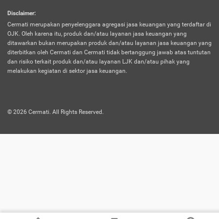
harus terpotong biaya asuransi. Selain itu,
Disclaimer
:
risiko kerugian akibat investasi juga bisa
Cermati merupakan penyelenggara agregasi jasa keuangan yang terdaftar di
turut mempengaruhi saldo asuransi dan
OJK. Oleh karena itu, produk dan/atau layanan jasa keuangan yang
menurunkan manfaatnya.
ditawarkan bukan merupakan produk dan/atau layanan jasa keuangan yang
diterbitkan oleh Cermati dan Cermati tidak bertanggung jawab atas tuntutan
dan risiko terkait produk dan/atau layanan LJK dan/atau pihak yang
Asuransi
Menawarkan manfaat perlindungan yang
melakukan kegiatan di sektor jasa keuangan.
Jiwa
dilengkapi dengan tabungan. Selayaknya
Dwiguna
jenis asuransi yang sebelumnya, produk ini
akan membagi sebagian premi ke rekening
©
2026
Cermati. All Rights Reserved.
tabungan, dan sisanya akan dialokasikan
ke manfaat perlindungan asuransi.
Saat memilih jenis asuransi ini, kamu bisa
merasakan keunggulan berupa
kemudahan dalam mencairkan dana
asuransi sebelum durasi atau masa
asuransinya berakhir. Selain itu, apabila
nasabah masih hidup hingga akhir masa
aktif asuransi, seluruh uang
pertanggungan bisa didapatkan kembali.