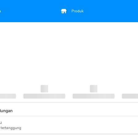
a
Produk
ndungan
u
 tertanggung