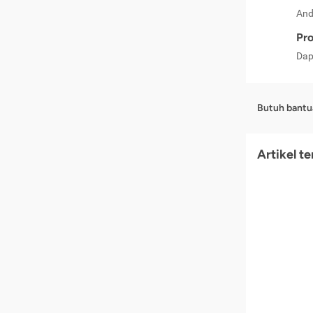
And
Pro
Dap
Butuh bantu
Artikel t