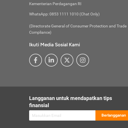
besar t
Inst
Seumu
Kementerian Perdagangan RI
pengel
Face
Hidup
membay
Gunaka
WhatsApp: 0853 1111 1010 (Chat Only)
atau
ditawa
Unduh
Whole
website
(Directorate General of Consumer Protection and Trade
Life
Waspad
Compliance)
Websit
hati-h
Ikuti Media Sosial Kami
mengaks
Perhat
Penyam
lewat a
@ce
@new
@inf
Asuran
Abaika
sebaga
Jiwa
U
Langganan untuk mendapatkan tips
Selalu
Link
Supaya
finansial
Pembar
Berlangganan
lalai 
Anda s