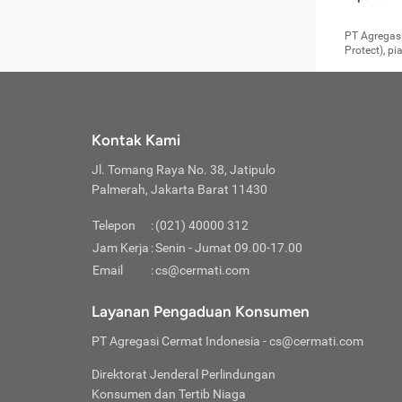
pengga
member
Layanan 
seperti:
persya
apabil
Cermati.
konsultas
PT Agregasi
bisa m
Layana
Asuran
data ata
di era pa
Protect), p
Mendap
Layana
Jiwa
teknologi
tersedia 
Memili
(Obat W
Berjan
pelayanan
dibutu
Layana
Agar keam
atau
T
operasi
labora
perlu dip
Life
rawat 
Inform
Kontak Kami
di ruma
Jangan
Jl. Tomang Raya No. 38, Jatipulo
tindak
Jangan
yang di
Palmerah, Jakarta Barat 11430
Cermati
Layana
passw
Nikmat
Telepon
:
(021) 40000 312
Jaga K
dibutu
Jangan
Jam Kerja
:
Senin - Jumat 09.00-17.00
Anda b
pihak-
Email
:
cs@cermati.com
untuk 
Janga
Indone
Jangan
Layanan Pengaduan Konsumen
apabil
manapu
Menghi
Waspad
PT Agregasi Cermat Indonesia
- cs@cermati.com
Memili
Hati-h
penyak
mengat
Asuran
Direktorat Jenderal Perlindungan
rumah 
terverif
Jiwa
Konsumen dan Tertib Niaga