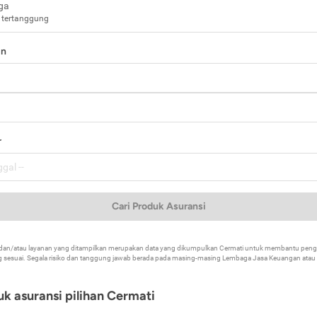
ga
 tertanggung
in
a
r
Cari Produk Asuransi
k dan/atau layanan yang ditampilkan merupakan data yang dikumpulkan Cermati untuk membantu p
 sesuai. Segala risiko dan tanggung jawab berada pada masing-masing Lembaga Jasa Keuangan atau mi
k asuransi pilihan Cermati