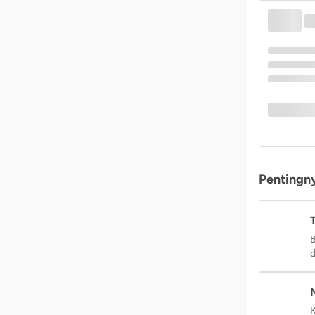
Pentingny
B
d
K