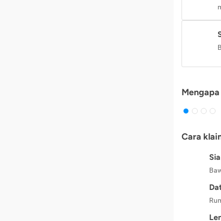
m
B
Mengapa 
Cara klai
Si
Baw
Dat
Rum
Le