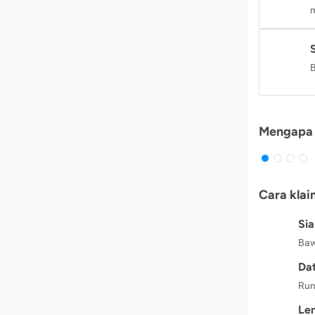
m
B
Mengapa 
Cara klai
Si
Baw
Dat
Rum
Le