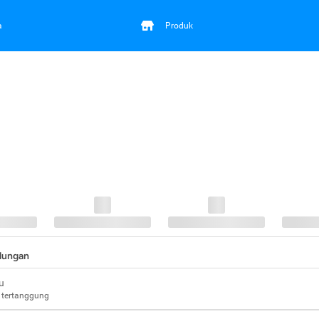
a
Produk
ndungan
u
 tertanggung