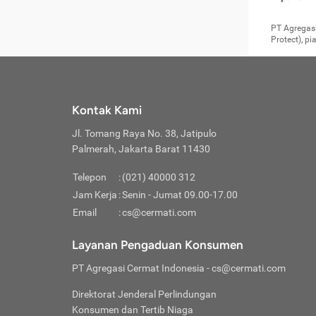
pengga
member
Layanan 
seperti:
persya
apabil
Cermati.
konsultas
PT Agregasi
bisa m
Layana
Asuran
data ata
di era pa
Protect), p
Mendap
Layana
Jiwa
teknologi
tersedia 
Memili
(Obat W
Berjan
pelayanan
dibutu
Layana
Agar keam
atau
T
operasi
labora
perlu dip
Life
rawat 
Inform
Kontak Kami
di ruma
Jangan
Jl. Tomang Raya No. 38, Jatipulo
tindak
Jangan
yang di
Palmerah, Jakarta Barat 11430
Cermati
Layana
passw
Nikmat
Telepon
:
(021) 40000 312
Jaga K
dibutu
Jangan
Jam Kerja
:
Senin - Jumat 09.00-17.00
Anda b
pihak-
Email
:
cs@cermati.com
untuk 
Janga
Indone
Jangan
Layanan Pengaduan Konsumen
apabil
manapu
Menghi
Waspad
PT Agregasi Cermat Indonesia
- cs@cermati.com
Memili
Hati-h
penyak
mengat
Asuran
Direktorat Jenderal Perlindungan
rumah 
terverif
Jiwa
Konsumen dan Tertib Niaga