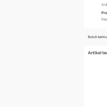
And
Pro
Dap
Butuh bantu
Artikel t