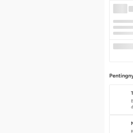
Pentingny
B
d
K