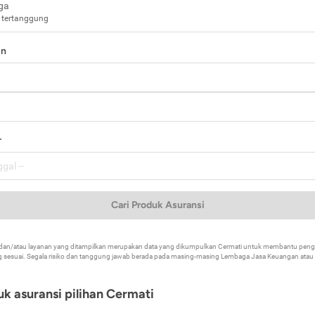
ga
 tertanggung
in
a
r
Cari Produk Asuransi
k dan/atau layanan yang ditampilkan merupakan data yang dikumpulkan Cermati untuk membantu p
 sesuai. Segala risiko dan tanggung jawab berada pada masing-masing Lembaga Jasa Keuangan atau mi
k asuransi pilihan Cermati