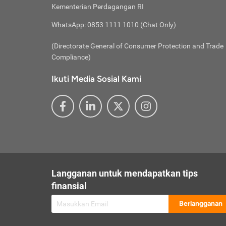
besar t
Inst
Seumu
Kementerian Perdagangan RI
pengel
Face
Hidup
membay
Gunaka
WhatsApp: 0853 1111 1010 (Chat Only)
atau
ditawa
Unduh
Whole
website
(Directorate General of Consumer Protection and Trade
Life
Waspad
Compliance)
Websit
hati-h
Ikuti Media Sosial Kami
mengaks
Perhat
Penyam
lewat a
@ce
@new
@inf
Asuran
Abaika
sebaga
Jiwa
U
Langganan untuk mendapatkan tips
Selalu
Link
Supaya
finansial
Pembar
Berlangganan
lalai 
Anda s