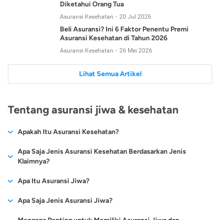
Diketahui Orang Tua
Asuransi Kesehatan
20 Jul 2026
Beli Asuransi? Ini 6 Faktor Penentu Premi
Asuransi Kesehatan di Tahun 2026
Asuransi Kesehatan
26 Mei 2026
Lihat Semua Artikel
Tentang asuransi jiwa & kesehatan
Apakah Itu Asuransi Kesehatan?
Asuransi kesehatan adalah jenis asuransi yang diperuntukkan
Apa Saja Jenis Asuransi Kesehatan Berdasarkan Jenis
untuk memberikan jaminan kesehatan kepada para
Klaimnya?
tertanggungnya jika mengalami sakit atau kecelakaan.
Secara umum, ada 2 jenis asuransi kesehatan yang
Apa Itu Asuransi Jiwa?
Asuransi kesehatan pada umumnya ditawarkan oleh berbagai
dikelompokkan berdasarkan jenis klaimnya:
perusahaan asuransi dengan berbagai pilihan perlindungan
Asuransi jiwa adalah jenis asuransi yang memberikan
Apa Saja Jenis Asuransi Jiwa?
mulai dari jaminan rawat inap di rumah sakit, hingga rawat
Asuransi Kesehatan
Cashless
:
pertanggungan berupa uang santunan atau ganti rugi kepada
jalan.
Proses klaim dilakukan oleh perusahaan asuransi tanpa
Secara umum, berikut jenis-jenis asuransi jiwa yang tersedia di