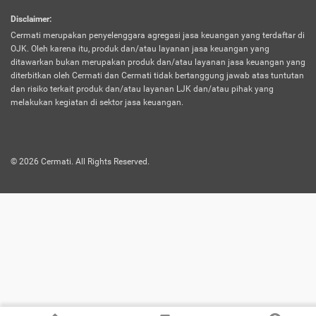
harus terpotong biaya asuransi. Selain itu,
Disclaimer
:
risiko kerugian akibat investasi juga bisa
Cermati merupakan penyelenggara agregasi jasa keuangan yang terdaftar di
turut mempengaruhi saldo asuransi dan
OJK. Oleh karena itu, produk dan/atau layanan jasa keuangan yang
menurunkan manfaatnya.
ditawarkan bukan merupakan produk dan/atau layanan jasa keuangan yang
diterbitkan oleh Cermati dan Cermati tidak bertanggung jawab atas tuntutan
dan risiko terkait produk dan/atau layanan LJK dan/atau pihak yang
Asuransi
Menawarkan manfaat perlindungan yang
melakukan kegiatan di sektor jasa keuangan.
Jiwa
dilengkapi dengan tabungan. Selayaknya
Dwiguna
jenis asuransi yang sebelumnya, produk ini
akan membagi sebagian premi ke rekening
©
2026
Cermati. All Rights Reserved.
tabungan, dan sisanya akan dialokasikan
ke manfaat perlindungan asuransi.
Saat memilih jenis asuransi ini, kamu bisa
merasakan keunggulan berupa
kemudahan dalam mencairkan dana
asuransi sebelum durasi atau masa
asuransinya berakhir. Selain itu, apabila
nasabah masih hidup hingga akhir masa
aktif asuransi, seluruh uang
pertanggungan bisa didapatkan kembali.