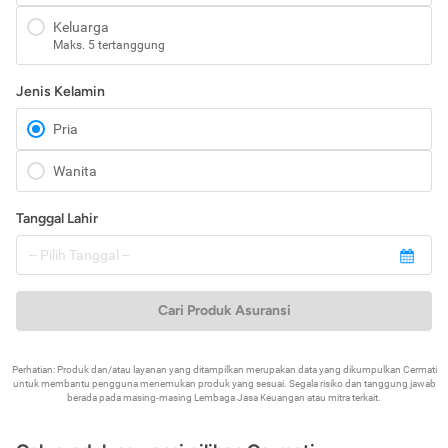
Keluarga
Maks. 5 tertanggung
Jenis Kelamin
Pria
Wanita
Tanggal Lahir
Cari Produk Asuransi
Perhatian: Produk dan/atau layanan yang ditampilkan merupakan data yang dikumpulkan Cermati
untuk membantu pengguna menemukan produk yang sesuai. Segala risiko dan tanggung jawab
berada pada masing-masing Lembaga Jasa Keuangan atau mitra terkait.