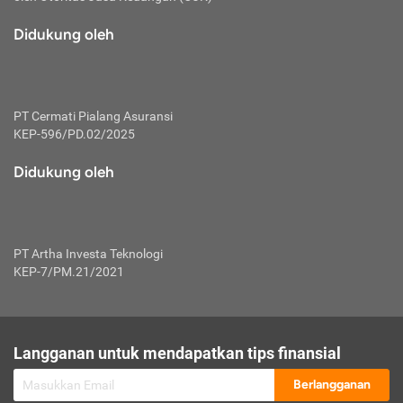
macam risiko dan manfaat investasi.
Didukung oleh
Karena mengombinasikan 2 produk
keuangan sekaligus, premi yang
dibayarkan oleh nasabah akan dibagi
dengan rasio tertentu ke manfaat asuransi
dan investasi sekaligus.
PT Cermati Pialang Asuransi
KEP-596/PD.02/2025
Dengan cara kerja yang lebih lengkap
tersebut, asuransi jenis ini mampu
Didukung oleh
diuangkan kembali saat nasabah tak
pernah melakukan pengajuan klaim
perlindungan. Ketika suatu saat tidak
mampu membayar premi, nasabah juga
PT Artha Investa Teknologi
bisa mengalihkan sebagian dana investasi
KEP-7/PM.21/2021
untuk melunasinya. Tentunya, keuntungan
dari aktivitas investasi bisa sepenuhnya
didapatkan oleh nasabah tanpa harus
repot mengelola modalnya.
Langganan untuk mendapatkan tips finansial
Namun, kekurangannya, manfaat investasi
Berlangganan
tidak bisa dirasakan secara optimal karena