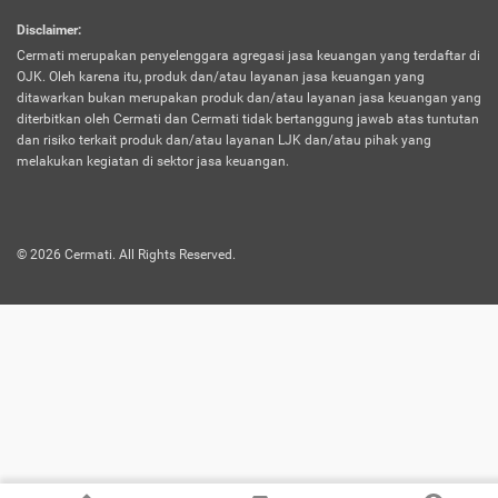
harus terpotong biaya asuransi. Selain itu,
Disclaimer
:
risiko kerugian akibat investasi juga bisa
Cermati merupakan penyelenggara agregasi jasa keuangan yang terdaftar di
turut mempengaruhi saldo asuransi dan
OJK. Oleh karena itu, produk dan/atau layanan jasa keuangan yang
menurunkan manfaatnya.
ditawarkan bukan merupakan produk dan/atau layanan jasa keuangan yang
diterbitkan oleh Cermati dan Cermati tidak bertanggung jawab atas tuntutan
dan risiko terkait produk dan/atau layanan LJK dan/atau pihak yang
Asuransi
Menawarkan manfaat perlindungan yang
melakukan kegiatan di sektor jasa keuangan.
Jiwa
dilengkapi dengan tabungan. Selayaknya
Dwiguna
jenis asuransi yang sebelumnya, produk ini
akan membagi sebagian premi ke rekening
©
2026
Cermati. All Rights Reserved.
tabungan, dan sisanya akan dialokasikan
ke manfaat perlindungan asuransi.
Saat memilih jenis asuransi ini, kamu bisa
merasakan keunggulan berupa
kemudahan dalam mencairkan dana
asuransi sebelum durasi atau masa
asuransinya berakhir. Selain itu, apabila
nasabah masih hidup hingga akhir masa
aktif asuransi, seluruh uang
pertanggungan bisa didapatkan kembali.