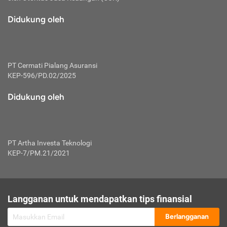
macam risiko dan manfaat investasi.
Didukung oleh
Karena mengombinasikan 2 produk
keuangan sekaligus, premi yang
dibayarkan oleh nasabah akan dibagi
dengan rasio tertentu ke manfaat asuransi
dan investasi sekaligus.
PT Cermati Pialang Asuransi
KEP-596/PD.02/2025
Dengan cara kerja yang lebih lengkap
tersebut, asuransi jenis ini mampu
Didukung oleh
diuangkan kembali saat nasabah tak
pernah melakukan pengajuan klaim
perlindungan. Ketika suatu saat tidak
mampu membayar premi, nasabah juga
PT Artha Investa Teknologi
bisa mengalihkan sebagian dana investasi
KEP-7/PM.21/2021
untuk melunasinya. Tentunya, keuntungan
dari aktivitas investasi bisa sepenuhnya
didapatkan oleh nasabah tanpa harus
repot mengelola modalnya.
Langganan untuk mendapatkan tips finansial
Namun, kekurangannya, manfaat investasi
Berlangganan
tidak bisa dirasakan secara optimal karena