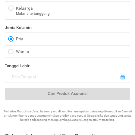
Keluarga
Maks. 5 tertanggung
Jenis Kelamin
Pria
Wanita
Tanggal Lahir
Cari Produk Asuransi
Perhatian: Produk dan/atau layanan yang ditampilkan merupakan data yang dikumpulkan Cermati
untuk membantu pengguna menemukan produk yang sesuai. Segala risiko dan tanggung jawab
berada pada masing-masing Lembaga Jasa Keuangan atau mitra terkait.