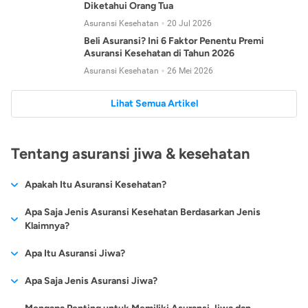
Diketahui Orang Tua
Asuransi Kesehatan
20 Jul 2026
Beli Asuransi? Ini 6 Faktor Penentu Premi
Asuransi Kesehatan di Tahun 2026
Asuransi Kesehatan
26 Mei 2026
Lihat Semua Artikel
Tentang asuransi jiwa & kesehatan
Apakah Itu Asuransi Kesehatan?
Asuransi kesehatan adalah jenis asuransi yang diperuntukkan
Apa Saja Jenis Asuransi Kesehatan Berdasarkan Jenis
untuk memberikan jaminan kesehatan kepada para
Klaimnya?
tertanggungnya jika mengalami sakit atau kecelakaan.
Secara umum, ada 2 jenis asuransi kesehatan yang
Apa Itu Asuransi Jiwa?
Asuransi kesehatan pada umumnya ditawarkan oleh berbagai
dikelompokkan berdasarkan jenis klaimnya:
perusahaan asuransi dengan berbagai pilihan perlindungan
Asuransi jiwa adalah jenis asuransi yang memberikan
Apa Saja Jenis Asuransi Jiwa?
mulai dari jaminan rawat inap di rumah sakit, hingga rawat
Asuransi Kesehatan
Cashless
:
pertanggungan berupa uang santunan atau ganti rugi kepada
jalan.
Proses klaim dilakukan oleh perusahaan asuransi tanpa
Secara umum, berikut jenis-jenis asuransi jiwa yang tersedia di