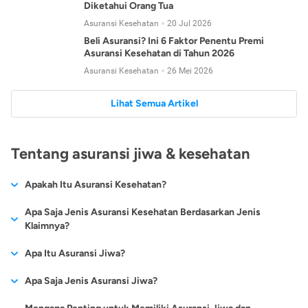
Diketahui Orang Tua
Asuransi Kesehatan
20 Jul 2026
Beli Asuransi? Ini 6 Faktor Penentu Premi
Asuransi Kesehatan di Tahun 2026
Asuransi Kesehatan
26 Mei 2026
Lihat Semua Artikel
Tentang asuransi jiwa & kesehatan
Apakah Itu Asuransi Kesehatan?
Asuransi kesehatan adalah jenis asuransi yang diperuntukkan
Apa Saja Jenis Asuransi Kesehatan Berdasarkan Jenis
untuk memberikan jaminan kesehatan kepada para
Klaimnya?
tertanggungnya jika mengalami sakit atau kecelakaan.
Secara umum, ada 2 jenis asuransi kesehatan yang
Apa Itu Asuransi Jiwa?
Asuransi kesehatan pada umumnya ditawarkan oleh berbagai
dikelompokkan berdasarkan jenis klaimnya:
perusahaan asuransi dengan berbagai pilihan perlindungan
Asuransi jiwa adalah jenis asuransi yang memberikan
Apa Saja Jenis Asuransi Jiwa?
mulai dari jaminan rawat inap di rumah sakit, hingga rawat
Asuransi Kesehatan
Cashless
:
pertanggungan berupa uang santunan atau ganti rugi kepada
jalan.
Proses klaim dilakukan oleh perusahaan asuransi tanpa
Secara umum, berikut jenis-jenis asuransi jiwa yang tersedia di