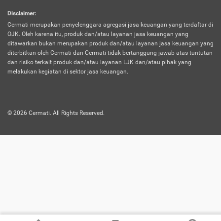
harus terpotong biaya asuransi. Selain itu,
Disclaimer
:
risiko kerugian akibat investasi juga bisa
Cermati merupakan penyelenggara agregasi jasa keuangan yang terdaftar di
turut mempengaruhi saldo asuransi dan
OJK. Oleh karena itu, produk dan/atau layanan jasa keuangan yang
menurunkan manfaatnya.
ditawarkan bukan merupakan produk dan/atau layanan jasa keuangan yang
diterbitkan oleh Cermati dan Cermati tidak bertanggung jawab atas tuntutan
dan risiko terkait produk dan/atau layanan LJK dan/atau pihak yang
Asuransi
Menawarkan manfaat perlindungan yang
melakukan kegiatan di sektor jasa keuangan.
Jiwa
dilengkapi dengan tabungan. Selayaknya
Dwiguna
jenis asuransi yang sebelumnya, produk ini
akan membagi sebagian premi ke rekening
©
2026
Cermati. All Rights Reserved.
tabungan, dan sisanya akan dialokasikan
ke manfaat perlindungan asuransi.
Saat memilih jenis asuransi ini, kamu bisa
merasakan keunggulan berupa
kemudahan dalam mencairkan dana
asuransi sebelum durasi atau masa
asuransinya berakhir. Selain itu, apabila
nasabah masih hidup hingga akhir masa
aktif asuransi, seluruh uang
pertanggungan bisa didapatkan kembali.