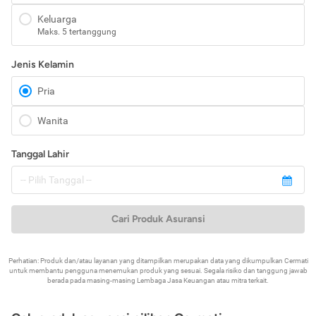
Keluarga
Maks. 5 tertanggung
Jenis Kelamin
Pria
Wanita
Tanggal Lahir
Cari Produk Asuransi
Perhatian: Produk dan/atau layanan yang ditampilkan merupakan data yang dikumpulkan Cermati
untuk membantu pengguna menemukan produk yang sesuai. Segala risiko dan tanggung jawab
berada pada masing-masing Lembaga Jasa Keuangan atau mitra terkait.