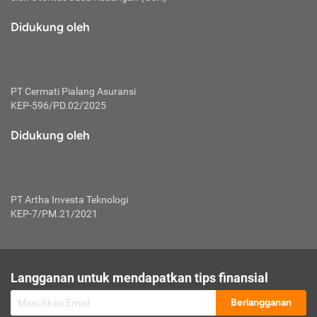
macam risiko dan manfaat investasi.
Didukung oleh
Karena mengombinasikan 2 produk
keuangan sekaligus, premi yang
dibayarkan oleh nasabah akan dibagi
dengan rasio tertentu ke manfaat asuransi
dan investasi sekaligus.
PT Cermati Pialang Asuransi
KEP-596/PD.02/2025
Dengan cara kerja yang lebih lengkap
tersebut, asuransi jenis ini mampu
Didukung oleh
diuangkan kembali saat nasabah tak
pernah melakukan pengajuan klaim
perlindungan. Ketika suatu saat tidak
mampu membayar premi, nasabah juga
PT Artha Investa Teknologi
bisa mengalihkan sebagian dana investasi
KEP-7/PM.21/2021
untuk melunasinya. Tentunya, keuntungan
dari aktivitas investasi bisa sepenuhnya
didapatkan oleh nasabah tanpa harus
repot mengelola modalnya.
Langganan untuk mendapatkan tips finansial
Namun, kekurangannya, manfaat investasi
Berlangganan
tidak bisa dirasakan secara optimal karena