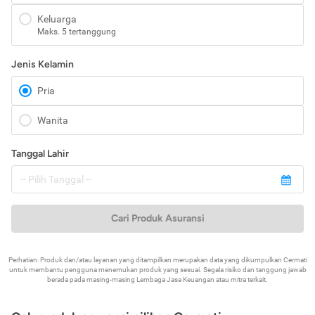
Keluarga
Maks. 5 tertanggung
Jenis Kelamin
Pria
Wanita
Tanggal Lahir
Cari Produk Asuransi
Perhatian: Produk dan/atau layanan yang ditampilkan merupakan data yang dikumpulkan Cermati
untuk membantu pengguna menemukan produk yang sesuai. Segala risiko dan tanggung jawab
berada pada masing-masing Lembaga Jasa Keuangan atau mitra terkait.