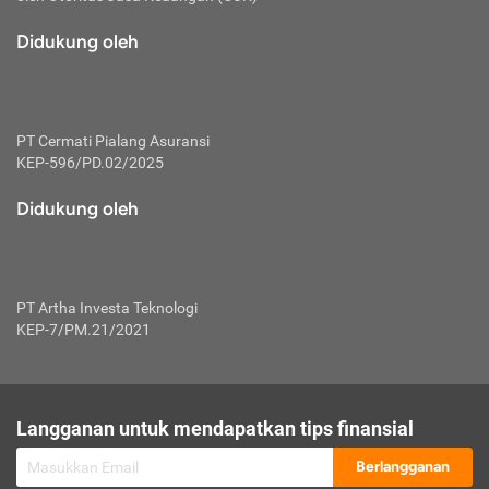
macam risiko dan manfaat investasi.
Didukung oleh
Karena mengombinasikan 2 produk
keuangan sekaligus, premi yang
dibayarkan oleh nasabah akan dibagi
dengan rasio tertentu ke manfaat asuransi
dan investasi sekaligus.
PT Cermati Pialang Asuransi
KEP-596/PD.02/2025
Dengan cara kerja yang lebih lengkap
tersebut, asuransi jenis ini mampu
Didukung oleh
diuangkan kembali saat nasabah tak
pernah melakukan pengajuan klaim
perlindungan. Ketika suatu saat tidak
mampu membayar premi, nasabah juga
PT Artha Investa Teknologi
bisa mengalihkan sebagian dana investasi
KEP-7/PM.21/2021
untuk melunasinya. Tentunya, keuntungan
dari aktivitas investasi bisa sepenuhnya
didapatkan oleh nasabah tanpa harus
repot mengelola modalnya.
Langganan untuk mendapatkan tips finansial
Namun, kekurangannya, manfaat investasi
Berlangganan
tidak bisa dirasakan secara optimal karena