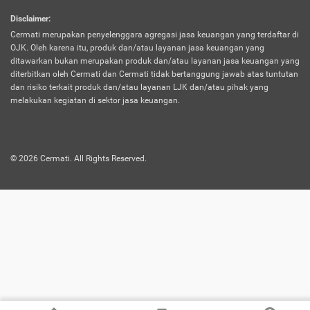
harus terpotong biaya asuransi. Selain itu,
Disclaimer
:
risiko kerugian akibat investasi juga bisa
Cermati merupakan penyelenggara agregasi jasa keuangan yang terdaftar di
turut mempengaruhi saldo asuransi dan
OJK. Oleh karena itu, produk dan/atau layanan jasa keuangan yang
menurunkan manfaatnya.
ditawarkan bukan merupakan produk dan/atau layanan jasa keuangan yang
diterbitkan oleh Cermati dan Cermati tidak bertanggung jawab atas tuntutan
dan risiko terkait produk dan/atau layanan LJK dan/atau pihak yang
Asuransi
Menawarkan manfaat perlindungan yang
melakukan kegiatan di sektor jasa keuangan.
Jiwa
dilengkapi dengan tabungan. Selayaknya
Dwiguna
jenis asuransi yang sebelumnya, produk ini
akan membagi sebagian premi ke rekening
©
2026
Cermati. All Rights Reserved.
tabungan, dan sisanya akan dialokasikan
ke manfaat perlindungan asuransi.
Saat memilih jenis asuransi ini, kamu bisa
merasakan keunggulan berupa
kemudahan dalam mencairkan dana
asuransi sebelum durasi atau masa
asuransinya berakhir. Selain itu, apabila
nasabah masih hidup hingga akhir masa
aktif asuransi, seluruh uang
pertanggungan bisa didapatkan kembali.