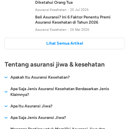
Diketahui Orang Tua
Asuransi Kesehatan
20 Jul 2026
Beli Asuransi? Ini 6 Faktor Penentu Premi
Asuransi Kesehatan di Tahun 2026
Asuransi Kesehatan
26 Mei 2026
Lihat Semua Artikel
Tentang asuransi jiwa & kesehatan
Apakah Itu Asuransi Kesehatan?
Asuransi kesehatan adalah jenis asuransi yang diperuntukkan
Apa Saja Jenis Asuransi Kesehatan Berdasarkan Jenis
untuk memberikan jaminan kesehatan kepada para
Klaimnya?
tertanggungnya jika mengalami sakit atau kecelakaan.
Secara umum, ada 2 jenis asuransi kesehatan yang
Apa Itu Asuransi Jiwa?
Asuransi kesehatan pada umumnya ditawarkan oleh berbagai
dikelompokkan berdasarkan jenis klaimnya:
perusahaan asuransi dengan berbagai pilihan perlindungan
Asuransi jiwa adalah jenis asuransi yang memberikan
Apa Saja Jenis Asuransi Jiwa?
mulai dari jaminan rawat inap di rumah sakit, hingga rawat
Asuransi Kesehatan
Cashless
:
pertanggungan berupa uang santunan atau ganti rugi kepada
jalan.
Proses klaim dilakukan oleh perusahaan asuransi tanpa
Secara umum, berikut jenis-jenis asuransi jiwa yang tersedia di