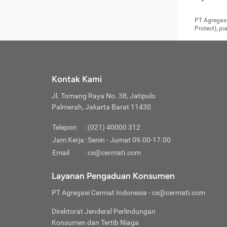
pengga
member
Layanan 
seperti:
persya
apabil
Cermati.
konsultas
PT Agregasi
bisa m
Layana
Asuran
data ata
di era pa
Protect), p
Mendap
Layana
Jiwa
teknologi
tersedia 
Memili
(Obat W
Berjan
pelayanan
dibutu
Layana
Agar keam
atau
T
operasi
labora
perlu dip
Life
rawat 
Inform
Kontak Kami
di ruma
Jangan
Jl. Tomang Raya No. 38, Jatipulo
tindak
Jangan
yang di
Palmerah, Jakarta Barat 11430
Cermati
Layana
passw
Nikmat
Telepon
:
(021) 40000 312
Jaga K
dibutu
Jangan
Jam Kerja
:
Senin - Jumat 09.00-17.00
Anda b
pihak-
Email
:
cs@cermati.com
untuk 
Janga
Indone
Jangan
Layanan Pengaduan Konsumen
apabil
manapu
Menghi
Waspad
PT Agregasi Cermat Indonesia
- cs@cermati.com
Memili
Hati-h
penyak
mengat
Asuran
Direktorat Jenderal Perlindungan
rumah 
terverif
Jiwa
Konsumen dan Tertib Niaga