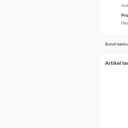
And
Pro
Dap
Butuh bantu
Artikel t