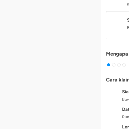
m
B
Mengapa 
Cara klai
Si
Baw
Dat
Rum
Le