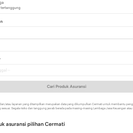
ga
 tertanggung
in
a
r
Cari Produk Asuransi
k dan/atau layanan yang ditampilkan merupakan data yang dikumpulkan Cermati untuk membantu p
 sesuai. Segala risiko dan tanggung jawab berada pada masing-masing Lembaga Jasa Keuangan atau mi
k asuransi pilihan Cermati