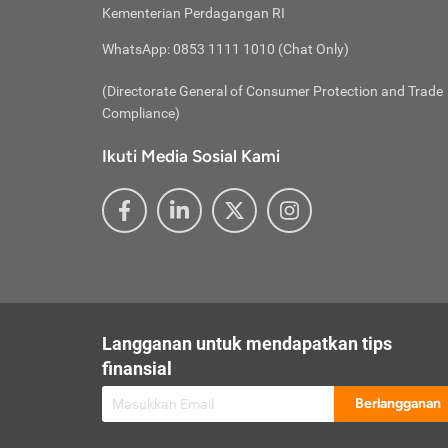
besar t
Inst
Seumu
Kementerian Perdagangan RI
pengel
Face
Hidup
membay
Gunaka
WhatsApp: 0853 1111 1010 (Chat Only)
atau
ditawa
Unduh
Whole
website
(Directorate General of Consumer Protection and Trade
Life
Waspad
Compliance)
Websit
hati-h
Ikuti Media Sosial Kami
mengaks
Perhat
Penyam
lewat a
@ce
@new
@inf
Asuran
Abaika
sebaga
Jiwa
U
Langganan untuk mendapatkan tips
Selalu
Link
Supaya
finansial
Pembar
Berlangganan
lalai 
Anda s