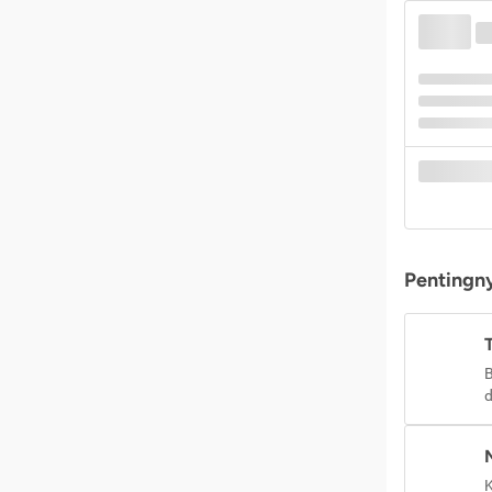
Pentingny
B
d
K