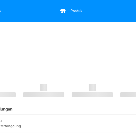
a
Produk
ndungan
u
 tertanggung