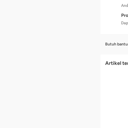
And
Pro
Dap
Butuh bantu
Artikel t