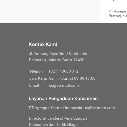
pengga
member
Layanan 
seperti:
persya
apabil
Cermati.
konsultas
PT Agregasi
bisa m
Layana
Asuran
data ata
di era pa
Protect), p
Mendap
Layana
Jiwa
teknologi
tersedia 
Memili
(Obat W
Berjan
pelayanan
dibutu
Layana
Agar keam
atau
T
operasi
labora
perlu dip
Life
rawat 
Inform
Kontak Kami
di ruma
Jangan
Jl. Tomang Raya No. 38, Jatipulo
tindak
Jangan
yang di
Palmerah, Jakarta Barat 11430
Cermati
Layana
passw
Nikmat
Telepon
:
(021) 40000 312
Jaga K
dibutu
Jangan
Jam Kerja
:
Senin - Jumat 09.00-17.00
Anda b
pihak-
Email
:
cs@cermati.com
untuk 
Janga
Indone
Jangan
Layanan Pengaduan Konsumen
apabil
manapu
Menghi
Waspad
PT Agregasi Cermat Indonesia
- cs@cermati.com
Memili
Hati-h
penyak
mengat
Asuran
Direktorat Jenderal Perlindungan
rumah 
terverif
Jiwa
Konsumen dan Tertib Niaga