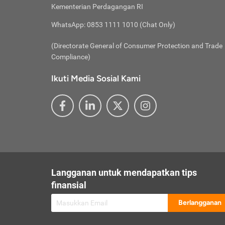
besar t
Inst
Seumu
Kementerian Perdagangan RI
pengel
Face
Hidup
membay
Gunaka
WhatsApp: 0853 1111 1010 (Chat Only)
atau
ditawa
Unduh
Whole
website
(Directorate General of Consumer Protection and Trade
Life
Waspad
Compliance)
Websit
hati-h
Ikuti Media Sosial Kami
mengaks
Perhat
Penyam
lewat a
@ce
@new
@inf
Asuran
Abaika
sebaga
Jiwa
U
Langganan untuk mendapatkan tips
Selalu
Link
Supaya
finansial
Pembar
Berlangganan
lalai 
Anda s