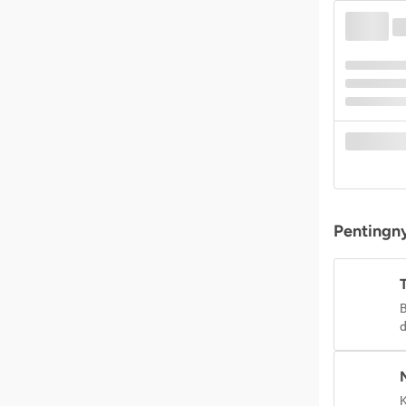
Pentingny
B
d
K