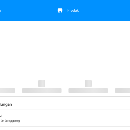
a
Produk
ndungan
u
 tertanggung