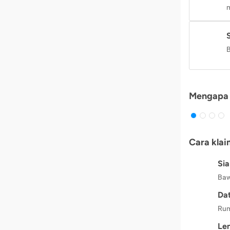
m
B
Mengapa 
Cara klai
Si
Baw
Dat
Rum
Le