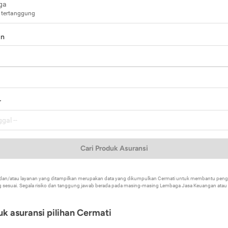
ga
 tertanggung
in
a
r
Cari Produk Asuransi
k dan/atau layanan yang ditampilkan merupakan data yang dikumpulkan Cermati untuk membantu p
 sesuai. Segala risiko dan tanggung jawab berada pada masing-masing Lembaga Jasa Keuangan atau mi
k asuransi pilihan Cermati