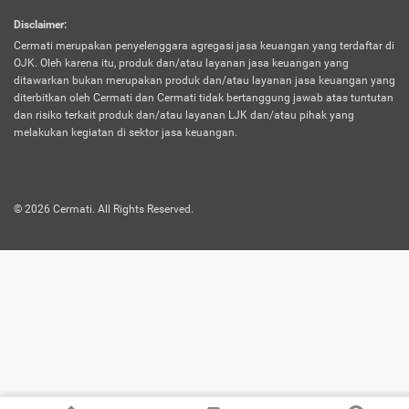
harus terpotong biaya asuransi. Selain itu,
Disclaimer
:
risiko kerugian akibat investasi juga bisa
Cermati merupakan penyelenggara agregasi jasa keuangan yang terdaftar di
turut mempengaruhi saldo asuransi dan
OJK. Oleh karena itu, produk dan/atau layanan jasa keuangan yang
menurunkan manfaatnya.
ditawarkan bukan merupakan produk dan/atau layanan jasa keuangan yang
diterbitkan oleh Cermati dan Cermati tidak bertanggung jawab atas tuntutan
dan risiko terkait produk dan/atau layanan LJK dan/atau pihak yang
Asuransi
Menawarkan manfaat perlindungan yang
melakukan kegiatan di sektor jasa keuangan.
Jiwa
dilengkapi dengan tabungan. Selayaknya
Dwiguna
jenis asuransi yang sebelumnya, produk ini
akan membagi sebagian premi ke rekening
©
2026
Cermati. All Rights Reserved.
tabungan, dan sisanya akan dialokasikan
ke manfaat perlindungan asuransi.
Saat memilih jenis asuransi ini, kamu bisa
merasakan keunggulan berupa
kemudahan dalam mencairkan dana
asuransi sebelum durasi atau masa
asuransinya berakhir. Selain itu, apabila
nasabah masih hidup hingga akhir masa
aktif asuransi, seluruh uang
pertanggungan bisa didapatkan kembali.