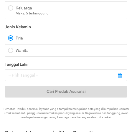
Keluarga
Maks. 5 tertanggung
Jenis Kelamin
Pria
Wanita
Tanggal Lahir
Cari Produk Asuransi
Perhatian: Produk dan/atau layanan yang ditampilkan merupakan data yang dikumpulkan Cermati
untuk membantu pengguna menemukan produk yang sesuai. Segala risiko dan tanggung jawab
berada pada masing-masing Lembaga Jasa Keuangan atau mitra terkait.