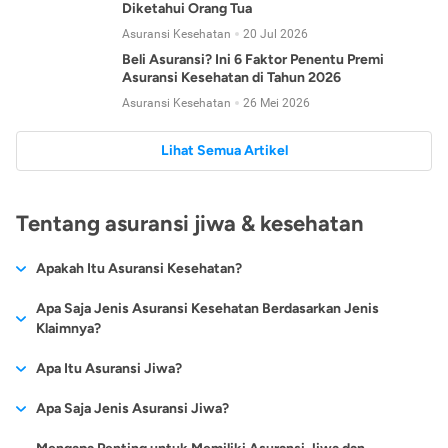
Diketahui Orang Tua
Asuransi Kesehatan
20 Jul 2026
Beli Asuransi? Ini 6 Faktor Penentu Premi
Asuransi Kesehatan di Tahun 2026
Asuransi Kesehatan
26 Mei 2026
Lihat Semua Artikel
Tentang asuransi jiwa & kesehatan
Apakah Itu Asuransi Kesehatan?
Asuransi kesehatan adalah jenis asuransi yang diperuntukkan
Apa Saja Jenis Asuransi Kesehatan Berdasarkan Jenis
untuk memberikan jaminan kesehatan kepada para
Klaimnya?
tertanggungnya jika mengalami sakit atau kecelakaan.
Secara umum, ada 2 jenis asuransi kesehatan yang
Apa Itu Asuransi Jiwa?
Asuransi kesehatan pada umumnya ditawarkan oleh berbagai
dikelompokkan berdasarkan jenis klaimnya:
perusahaan asuransi dengan berbagai pilihan perlindungan
Asuransi jiwa adalah jenis asuransi yang memberikan
Apa Saja Jenis Asuransi Jiwa?
mulai dari jaminan rawat inap di rumah sakit, hingga rawat
Asuransi Kesehatan
Cashless
:
pertanggungan berupa uang santunan atau ganti rugi kepada
jalan.
Proses klaim dilakukan oleh perusahaan asuransi tanpa
Secara umum, berikut jenis-jenis asuransi jiwa yang tersedia di