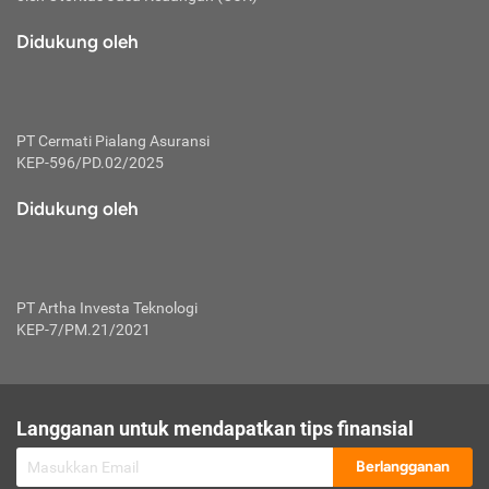
macam risiko dan manfaat investasi.
Didukung oleh
Karena mengombinasikan 2 produk
keuangan sekaligus, premi yang
dibayarkan oleh nasabah akan dibagi
dengan rasio tertentu ke manfaat asuransi
dan investasi sekaligus.
PT Cermati Pialang Asuransi
KEP-596/PD.02/2025
Dengan cara kerja yang lebih lengkap
tersebut, asuransi jenis ini mampu
Didukung oleh
diuangkan kembali saat nasabah tak
pernah melakukan pengajuan klaim
perlindungan. Ketika suatu saat tidak
mampu membayar premi, nasabah juga
PT Artha Investa Teknologi
bisa mengalihkan sebagian dana investasi
KEP-7/PM.21/2021
untuk melunasinya. Tentunya, keuntungan
dari aktivitas investasi bisa sepenuhnya
didapatkan oleh nasabah tanpa harus
repot mengelola modalnya.
Langganan untuk mendapatkan tips finansial
Namun, kekurangannya, manfaat investasi
Berlangganan
tidak bisa dirasakan secara optimal karena