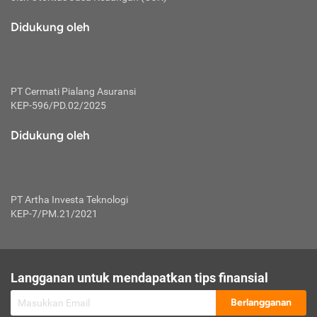
macam risiko dan manfaat investasi.
Didukung oleh
Karena mengombinasikan 2 produk
keuangan sekaligus, premi yang
dibayarkan oleh nasabah akan dibagi
dengan rasio tertentu ke manfaat asuransi
dan investasi sekaligus.
PT Cermati Pialang Asuransi
KEP-596/PD.02/2025
Dengan cara kerja yang lebih lengkap
tersebut, asuransi jenis ini mampu
Didukung oleh
diuangkan kembali saat nasabah tak
pernah melakukan pengajuan klaim
perlindungan. Ketika suatu saat tidak
mampu membayar premi, nasabah juga
PT Artha Investa Teknologi
bisa mengalihkan sebagian dana investasi
KEP-7/PM.21/2021
untuk melunasinya. Tentunya, keuntungan
dari aktivitas investasi bisa sepenuhnya
didapatkan oleh nasabah tanpa harus
repot mengelola modalnya.
Langganan untuk mendapatkan tips finansial
Namun, kekurangannya, manfaat investasi
Berlangganan
tidak bisa dirasakan secara optimal karena