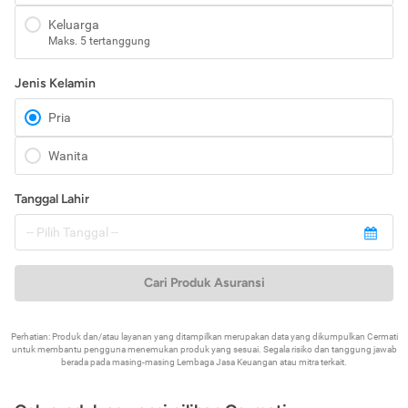
Keluarga
Maks. 5 tertanggung
Jenis Kelamin
Pria
Wanita
Tanggal Lahir
Cari Produk Asuransi
Perhatian: Produk dan/atau layanan yang ditampilkan merupakan data yang dikumpulkan Cermati
untuk membantu pengguna menemukan produk yang sesuai. Segala risiko dan tanggung jawab
berada pada masing-masing Lembaga Jasa Keuangan atau mitra terkait.