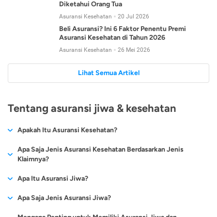
Diketahui Orang Tua
Asuransi Kesehatan
20 Jul 2026
Beli Asuransi? Ini 6 Faktor Penentu Premi
Asuransi Kesehatan di Tahun 2026
Asuransi Kesehatan
26 Mei 2026
Lihat Semua Artikel
Tentang asuransi jiwa & kesehatan
Apakah Itu Asuransi Kesehatan?
Asuransi kesehatan adalah jenis asuransi yang diperuntukkan
Apa Saja Jenis Asuransi Kesehatan Berdasarkan Jenis
untuk memberikan jaminan kesehatan kepada para
Klaimnya?
tertanggungnya jika mengalami sakit atau kecelakaan.
Secara umum, ada 2 jenis asuransi kesehatan yang
Apa Itu Asuransi Jiwa?
Asuransi kesehatan pada umumnya ditawarkan oleh berbagai
dikelompokkan berdasarkan jenis klaimnya:
perusahaan asuransi dengan berbagai pilihan perlindungan
Asuransi jiwa adalah jenis asuransi yang memberikan
Apa Saja Jenis Asuransi Jiwa?
mulai dari jaminan rawat inap di rumah sakit, hingga rawat
Asuransi Kesehatan
Cashless
:
pertanggungan berupa uang santunan atau ganti rugi kepada
jalan.
Proses klaim dilakukan oleh perusahaan asuransi tanpa
Secara umum, berikut jenis-jenis asuransi jiwa yang tersedia di