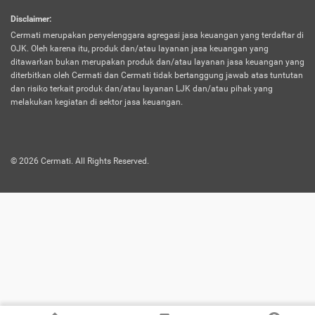
harus terpotong biaya asuransi. Selain itu,
Disclaimer
:
risiko kerugian akibat investasi juga bisa
Cermati merupakan penyelenggara agregasi jasa keuangan yang terdaftar di
turut mempengaruhi saldo asuransi dan
OJK. Oleh karena itu, produk dan/atau layanan jasa keuangan yang
menurunkan manfaatnya.
ditawarkan bukan merupakan produk dan/atau layanan jasa keuangan yang
diterbitkan oleh Cermati dan Cermati tidak bertanggung jawab atas tuntutan
dan risiko terkait produk dan/atau layanan LJK dan/atau pihak yang
Asuransi
Menawarkan manfaat perlindungan yang
melakukan kegiatan di sektor jasa keuangan.
Jiwa
dilengkapi dengan tabungan. Selayaknya
Dwiguna
jenis asuransi yang sebelumnya, produk ini
akan membagi sebagian premi ke rekening
©
2026
Cermati. All Rights Reserved.
tabungan, dan sisanya akan dialokasikan
ke manfaat perlindungan asuransi.
Saat memilih jenis asuransi ini, kamu bisa
merasakan keunggulan berupa
kemudahan dalam mencairkan dana
asuransi sebelum durasi atau masa
asuransinya berakhir. Selain itu, apabila
nasabah masih hidup hingga akhir masa
aktif asuransi, seluruh uang
pertanggungan bisa didapatkan kembali.