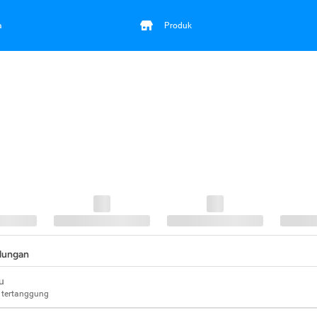
a
Produk
ndungan
u
 tertanggung