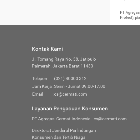
pengga
member
Layanan 
seperti:
persya
apabil
Cermati.
konsultas
PT Agregasi
bisa m
Layana
Asuran
data ata
di era pa
Protect), p
Mendap
Layana
Jiwa
teknologi
tersedia 
Memili
(Obat W
Berjan
pelayanan
dibutu
Layana
Agar keam
atau
T
operasi
labora
perlu dip
Life
rawat 
Inform
Kontak Kami
di ruma
Jangan
Jl. Tomang Raya No. 38, Jatipulo
tindak
Jangan
yang di
Palmerah, Jakarta Barat 11430
Cermati
Layana
passw
Nikmat
Telepon
:
(021) 40000 312
Jaga K
dibutu
Jangan
Jam Kerja
:
Senin - Jumat 09.00-17.00
Anda b
pihak-
Email
:
cs@cermati.com
untuk 
Janga
Indone
Jangan
Layanan Pengaduan Konsumen
apabil
manapu
Menghi
Waspad
PT Agregasi Cermat Indonesia
- cs@cermati.com
Memili
Hati-h
penyak
mengat
Asuran
Direktorat Jenderal Perlindungan
rumah 
terverif
Jiwa
Konsumen dan Tertib Niaga