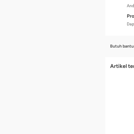
And
Pro
Dap
Butuh bantu
Artikel t