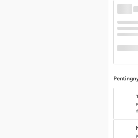
Pentingny
B
d
K