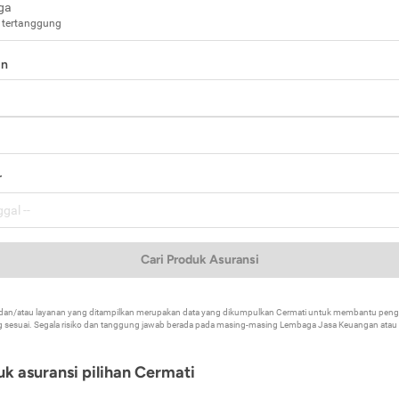
ga
 tertanggung
in
a
r
Cari Produk Asuransi
k dan/atau layanan yang ditampilkan merupakan data yang dikumpulkan Cermati untuk membantu p
 sesuai. Segala risiko dan tanggung jawab berada pada masing-masing Lembaga Jasa Keuangan atau mi
k asuransi pilihan Cermati