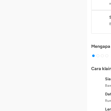
m
B
Mengapa 
Cara klai
Si
Baw
Dat
Rum
Le