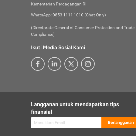
besar t
Inst
Seumu
Kementerian Perdagangan RI
pengel
Face
Hidup
membay
Gunaka
WhatsApp: 0853 1111 1010 (Chat Only)
atau
ditawa
Unduh
Whole
website
(Directorate General of Consumer Protection and Trade
Life
Waspad
Compliance)
Websit
hati-h
Ikuti Media Sosial Kami
mengaks
Perhat
Penyam
lewat a
@ce
@new
@inf
Asuran
Abaika
sebaga
Jiwa
U
Langganan untuk mendapatkan tips
Selalu
Link
Supaya
finansial
Pembar
Berlangganan
lalai 
Anda s