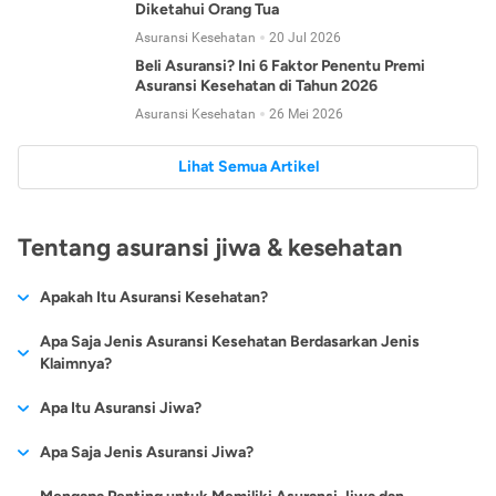
Diketahui Orang Tua
Asuransi Kesehatan
20 Jul 2026
Beli Asuransi? Ini 6 Faktor Penentu Premi
Asuransi Kesehatan di Tahun 2026
Asuransi Kesehatan
26 Mei 2026
Lihat Semua Artikel
Tentang asuransi jiwa & kesehatan
Apakah Itu Asuransi Kesehatan?
Asuransi kesehatan adalah jenis asuransi yang diperuntukkan
Apa Saja Jenis Asuransi Kesehatan Berdasarkan Jenis
untuk memberikan jaminan kesehatan kepada para
Klaimnya?
tertanggungnya jika mengalami sakit atau kecelakaan.
Secara umum, ada 2 jenis asuransi kesehatan yang
Apa Itu Asuransi Jiwa?
Asuransi kesehatan pada umumnya ditawarkan oleh berbagai
dikelompokkan berdasarkan jenis klaimnya:
perusahaan asuransi dengan berbagai pilihan perlindungan
Asuransi jiwa adalah jenis asuransi yang memberikan
Apa Saja Jenis Asuransi Jiwa?
mulai dari jaminan rawat inap di rumah sakit, hingga rawat
Asuransi Kesehatan
Cashless
:
pertanggungan berupa uang santunan atau ganti rugi kepada
jalan.
Proses klaim dilakukan oleh perusahaan asuransi tanpa
Secara umum, berikut jenis-jenis asuransi jiwa yang tersedia di