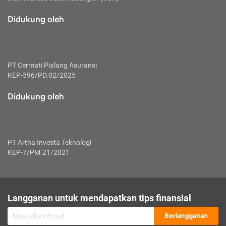
macam risiko dan manfaat investasi.
Didukung oleh
Karena mengombinasikan 2 produk
keuangan sekaligus, premi yang
dibayarkan oleh nasabah akan dibagi
dengan rasio tertentu ke manfaat asuransi
dan investasi sekaligus.
PT Cermati Pialang Asuransi
KEP-596/PD.02/2025
Dengan cara kerja yang lebih lengkap
tersebut, asuransi jenis ini mampu
Didukung oleh
diuangkan kembali saat nasabah tak
pernah melakukan pengajuan klaim
perlindungan. Ketika suatu saat tidak
mampu membayar premi, nasabah juga
PT Artha Investa Teknologi
bisa mengalihkan sebagian dana investasi
KEP-7/PM.21/2021
untuk melunasinya. Tentunya, keuntungan
dari aktivitas investasi bisa sepenuhnya
didapatkan oleh nasabah tanpa harus
repot mengelola modalnya.
Langganan untuk mendapatkan tips finansial
Namun, kekurangannya, manfaat investasi
Berlangganan
tidak bisa dirasakan secara optimal karena