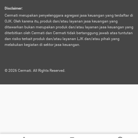
harus terpotong biaya asuransi. Selain itu,
Disclaimer
:
risiko kerugian akibat investasi juga bisa
Cermati merupakan penyelenggara agregasi jasa keuangan yang terdaftar di
turut mempengaruhi saldo asuransi dan
OJK. Oleh karena itu, produk dan/atau layanan jasa keuangan yang
menurunkan manfaatnya.
ditawarkan bukan merupakan produk dan/atau layanan jasa keuangan yang
diterbitkan oleh Cermati dan Cermati tidak bertanggung jawab atas tuntutan
dan risiko terkait produk dan/atau layanan LJK dan/atau pihak yang
Asuransi
Menawarkan manfaat perlindungan yang
melakukan kegiatan di sektor jasa keuangan.
Jiwa
dilengkapi dengan tabungan. Selayaknya
Dwiguna
jenis asuransi yang sebelumnya, produk ini
akan membagi sebagian premi ke rekening
©
2026
Cermati. All Rights Reserved.
tabungan, dan sisanya akan dialokasikan
ke manfaat perlindungan asuransi.
Saat memilih jenis asuransi ini, kamu bisa
merasakan keunggulan berupa
kemudahan dalam mencairkan dana
asuransi sebelum durasi atau masa
asuransinya berakhir. Selain itu, apabila
nasabah masih hidup hingga akhir masa
aktif asuransi, seluruh uang
pertanggungan bisa didapatkan kembali.