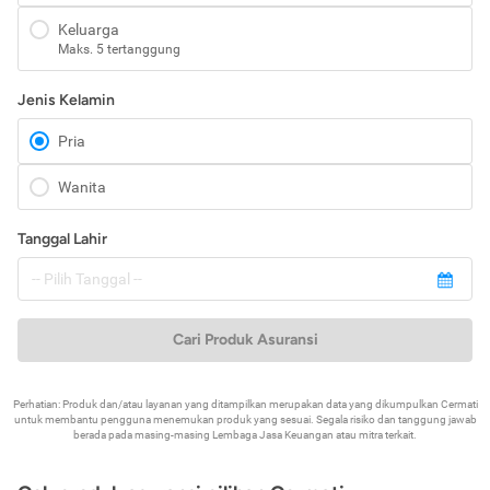
Keluarga
Maks. 5 tertanggung
Jenis Kelamin
Pria
Wanita
Tanggal Lahir
Cari Produk Asuransi
Perhatian: Produk dan/atau layanan yang ditampilkan merupakan data yang dikumpulkan Cermati
untuk membantu pengguna menemukan produk yang sesuai. Segala risiko dan tanggung jawab
berada pada masing-masing Lembaga Jasa Keuangan atau mitra terkait.