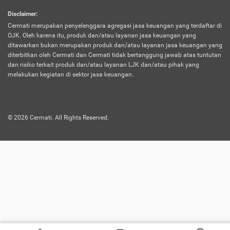
harus terpotong biaya asuransi. Selain itu,
Disclaimer
:
risiko kerugian akibat investasi juga bisa
Cermati merupakan penyelenggara agregasi jasa keuangan yang terdaftar di
turut mempengaruhi saldo asuransi dan
OJK. Oleh karena itu, produk dan/atau layanan jasa keuangan yang
menurunkan manfaatnya.
ditawarkan bukan merupakan produk dan/atau layanan jasa keuangan yang
diterbitkan oleh Cermati dan Cermati tidak bertanggung jawab atas tuntutan
dan risiko terkait produk dan/atau layanan LJK dan/atau pihak yang
Asuransi
Menawarkan manfaat perlindungan yang
melakukan kegiatan di sektor jasa keuangan.
Jiwa
dilengkapi dengan tabungan. Selayaknya
Dwiguna
jenis asuransi yang sebelumnya, produk ini
akan membagi sebagian premi ke rekening
©
2026
Cermati. All Rights Reserved.
tabungan, dan sisanya akan dialokasikan
ke manfaat perlindungan asuransi.
Saat memilih jenis asuransi ini, kamu bisa
merasakan keunggulan berupa
kemudahan dalam mencairkan dana
asuransi sebelum durasi atau masa
asuransinya berakhir. Selain itu, apabila
nasabah masih hidup hingga akhir masa
aktif asuransi, seluruh uang
pertanggungan bisa didapatkan kembali.