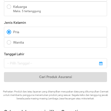
Keluarga
Maks. 5 tertanggung
Jenis Kelamin
Pria
Wanita
Tanggal Lahir
Cari Produk Asuransi
Perhatian: Produk dan/atau layanan yang ditampilkan merupakan data yang dikumpulkan Cermati
untuk membantu pengguna menemukan produk yang sesuai. Segala risiko dan tanggung jawab
berada pada masing-masing Lembaga Jasa Keuangan atau mitra terkait.