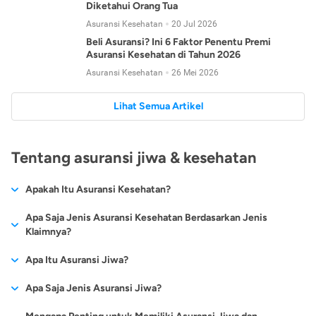
Diketahui Orang Tua
Asuransi Kesehatan
20 Jul 2026
Beli Asuransi? Ini 6 Faktor Penentu Premi
Asuransi Kesehatan di Tahun 2026
Asuransi Kesehatan
26 Mei 2026
Lihat Semua Artikel
Tentang asuransi jiwa & kesehatan
Apakah Itu Asuransi Kesehatan?
Asuransi kesehatan adalah jenis asuransi yang diperuntukkan
Apa Saja Jenis Asuransi Kesehatan Berdasarkan Jenis
untuk memberikan jaminan kesehatan kepada para
Klaimnya?
tertanggungnya jika mengalami sakit atau kecelakaan.
Secara umum, ada 2 jenis asuransi kesehatan yang
Apa Itu Asuransi Jiwa?
Asuransi kesehatan pada umumnya ditawarkan oleh berbagai
dikelompokkan berdasarkan jenis klaimnya:
perusahaan asuransi dengan berbagai pilihan perlindungan
Asuransi jiwa adalah jenis asuransi yang memberikan
Apa Saja Jenis Asuransi Jiwa?
mulai dari jaminan rawat inap di rumah sakit, hingga rawat
Asuransi Kesehatan
Cashless
:
pertanggungan berupa uang santunan atau ganti rugi kepada
jalan.
Proses klaim dilakukan oleh perusahaan asuransi tanpa
Secara umum, berikut jenis-jenis asuransi jiwa yang tersedia di