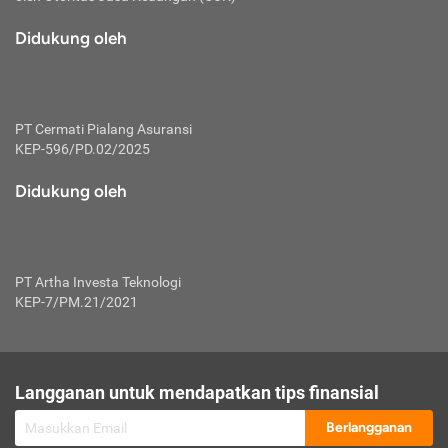
macam risiko dan manfaat investasi.
Didukung oleh
Karena mengombinasikan 2 produk
keuangan sekaligus, premi yang
dibayarkan oleh nasabah akan dibagi
dengan rasio tertentu ke manfaat asuransi
dan investasi sekaligus.
PT Cermati Pialang Asuransi
KEP-596/PD.02/2025
Dengan cara kerja yang lebih lengkap
tersebut, asuransi jenis ini mampu
Didukung oleh
diuangkan kembali saat nasabah tak
pernah melakukan pengajuan klaim
perlindungan. Ketika suatu saat tidak
mampu membayar premi, nasabah juga
PT Artha Investa Teknologi
bisa mengalihkan sebagian dana investasi
KEP-7/PM.21/2021
untuk melunasinya. Tentunya, keuntungan
dari aktivitas investasi bisa sepenuhnya
didapatkan oleh nasabah tanpa harus
repot mengelola modalnya.
Langganan untuk mendapatkan tips finansial
Namun, kekurangannya, manfaat investasi
Berlangganan
tidak bisa dirasakan secara optimal karena