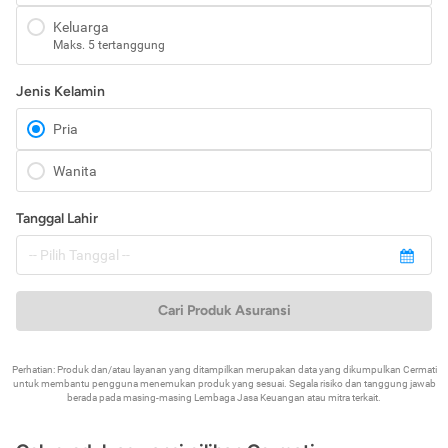
Keluarga
Maks. 5 tertanggung
Jenis Kelamin
Pria
Wanita
Tanggal Lahir
Cari Produk Asuransi
Perhatian: Produk dan/atau layanan yang ditampilkan merupakan data yang dikumpulkan Cermati
untuk membantu pengguna menemukan produk yang sesuai. Segala risiko dan tanggung jawab
berada pada masing-masing Lembaga Jasa Keuangan atau mitra terkait.