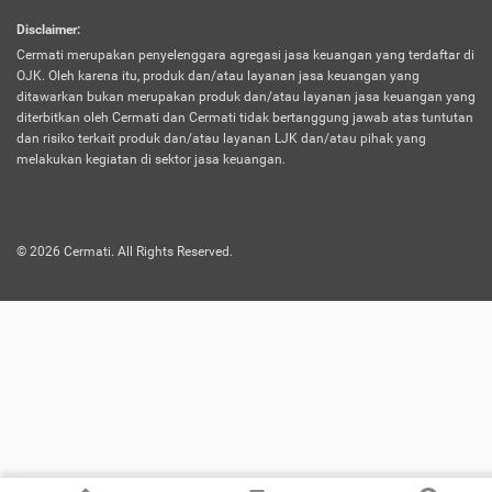
harus terpotong biaya asuransi. Selain itu,
Disclaimer
:
risiko kerugian akibat investasi juga bisa
Cermati merupakan penyelenggara agregasi jasa keuangan yang terdaftar di
turut mempengaruhi saldo asuransi dan
OJK. Oleh karena itu, produk dan/atau layanan jasa keuangan yang
menurunkan manfaatnya.
ditawarkan bukan merupakan produk dan/atau layanan jasa keuangan yang
diterbitkan oleh Cermati dan Cermati tidak bertanggung jawab atas tuntutan
dan risiko terkait produk dan/atau layanan LJK dan/atau pihak yang
Asuransi
Menawarkan manfaat perlindungan yang
melakukan kegiatan di sektor jasa keuangan.
Jiwa
dilengkapi dengan tabungan. Selayaknya
Dwiguna
jenis asuransi yang sebelumnya, produk ini
akan membagi sebagian premi ke rekening
©
2026
Cermati. All Rights Reserved.
tabungan, dan sisanya akan dialokasikan
ke manfaat perlindungan asuransi.
Saat memilih jenis asuransi ini, kamu bisa
merasakan keunggulan berupa
kemudahan dalam mencairkan dana
asuransi sebelum durasi atau masa
asuransinya berakhir. Selain itu, apabila
nasabah masih hidup hingga akhir masa
aktif asuransi, seluruh uang
pertanggungan bisa didapatkan kembali.