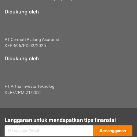
macam risiko dan manfaat investasi.
Didukung oleh
Karena mengombinasikan 2 produk
keuangan sekaligus, premi yang
dibayarkan oleh nasabah akan dibagi
dengan rasio tertentu ke manfaat asuransi
dan investasi sekaligus.
PT Cermati Pialang Asuransi
KEP-596/PD.02/2025
Dengan cara kerja yang lebih lengkap
tersebut, asuransi jenis ini mampu
Didukung oleh
diuangkan kembali saat nasabah tak
pernah melakukan pengajuan klaim
perlindungan. Ketika suatu saat tidak
mampu membayar premi, nasabah juga
PT Artha Investa Teknologi
bisa mengalihkan sebagian dana investasi
KEP-7/PM.21/2021
untuk melunasinya. Tentunya, keuntungan
dari aktivitas investasi bisa sepenuhnya
didapatkan oleh nasabah tanpa harus
repot mengelola modalnya.
Langganan untuk mendapatkan tips finansial
Namun, kekurangannya, manfaat investasi
Berlangganan
tidak bisa dirasakan secara optimal karena