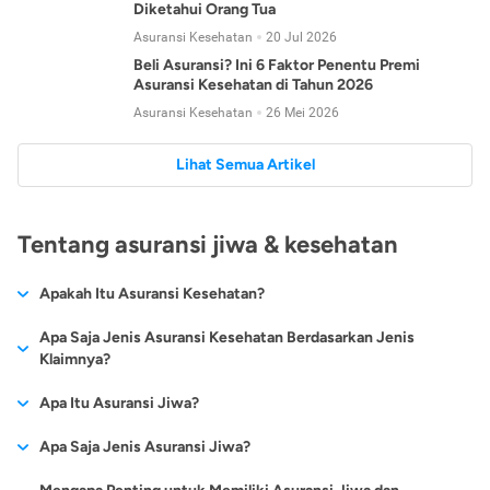
Diketahui Orang Tua
Asuransi Kesehatan
20 Jul 2026
Beli Asuransi? Ini 6 Faktor Penentu Premi
Asuransi Kesehatan di Tahun 2026
Asuransi Kesehatan
26 Mei 2026
Lihat Semua Artikel
Tentang asuransi jiwa & kesehatan
Apakah Itu Asuransi Kesehatan?
Asuransi kesehatan adalah jenis asuransi yang diperuntukkan
Apa Saja Jenis Asuransi Kesehatan Berdasarkan Jenis
untuk memberikan jaminan kesehatan kepada para
Klaimnya?
tertanggungnya jika mengalami sakit atau kecelakaan.
Secara umum, ada 2 jenis asuransi kesehatan yang
Apa Itu Asuransi Jiwa?
Asuransi kesehatan pada umumnya ditawarkan oleh berbagai
dikelompokkan berdasarkan jenis klaimnya:
perusahaan asuransi dengan berbagai pilihan perlindungan
Asuransi jiwa adalah jenis asuransi yang memberikan
Apa Saja Jenis Asuransi Jiwa?
mulai dari jaminan rawat inap di rumah sakit, hingga rawat
Asuransi Kesehatan
Cashless
:
pertanggungan berupa uang santunan atau ganti rugi kepada
jalan.
Proses klaim dilakukan oleh perusahaan asuransi tanpa
Secara umum, berikut jenis-jenis asuransi jiwa yang tersedia di