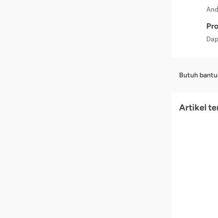
And
Pro
Dap
Butuh bantu
Artikel t