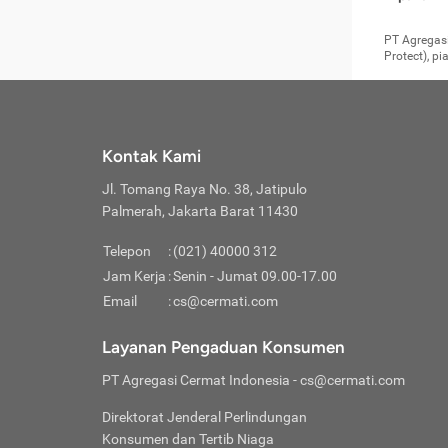
pengga
member
Layanan 
seperti:
persya
apabil
Cermati.
konsultas
PT Agregasi
bisa m
Layana
Asuran
data ata
di era pa
Protect), p
Mendap
Layana
Jiwa
teknologi
tersedia 
Memili
(Obat W
Berjan
pelayanan
dibutu
Layana
Agar keam
atau
T
operasi
labora
perlu dip
Life
rawat 
Inform
Kontak Kami
di ruma
Jangan
Jl. Tomang Raya No. 38, Jatipulo
tindak
Jangan
yang di
Palmerah, Jakarta Barat 11430
Cermati
Layana
passw
Nikmat
Telepon
:
(021) 40000 312
Jaga K
dibutu
Jangan
Jam Kerja
:
Senin - Jumat 09.00-17.00
Anda b
pihak-
Email
:
cs@cermati.com
untuk 
Janga
Indone
Jangan
Layanan Pengaduan Konsumen
apabil
manapu
Menghi
Waspad
PT Agregasi Cermat Indonesia
- cs@cermati.com
Memili
Hati-h
penyak
mengat
Asuran
Direktorat Jenderal Perlindungan
rumah 
terverif
Jiwa
Konsumen dan Tertib Niaga