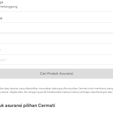
ga
 tertanggung
in
a
r
Cari Produk Asuransi
k dan/atau layanan yang ditampilkan merupakan data yang dikumpulkan Cermati untuk membantu p
 sesuai. Segala risiko dan tanggung jawab berada pada masing-masing Lembaga Jasa Keuangan atau mi
k asuransi pilihan Cermati