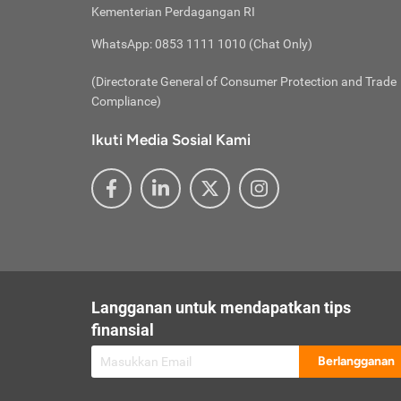
besar t
Inst
Seumu
Kementerian Perdagangan RI
pengel
Face
Hidup
membay
Gunaka
WhatsApp: 0853 1111 1010 (Chat Only)
atau
ditawa
Unduh
Whole
website
(Directorate General of Consumer Protection and Trade
Life
Waspad
Compliance)
Websit
hati-h
Ikuti Media Sosial Kami
mengaks
Perhat
Penyam
lewat a
@ce
@new
@inf
Asuran
Abaika
sebaga
Jiwa
U
Langganan untuk mendapatkan tips
Selalu
Link
Supaya
finansial
Pembar
Berlangganan
lalai 
Anda s