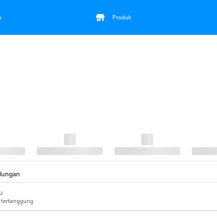
a
Produk
ndungan
u
 tertanggung