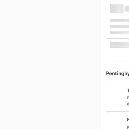
Pentingny
B
d
K