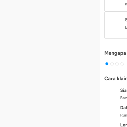
m
B
Mengapa 
Cara klai
Si
Baw
Dat
Rum
Le