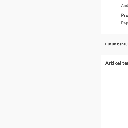
And
Pro
Dap
Butuh bantu
Artikel t