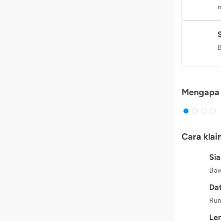
m
B
Mengapa 
Cara klai
Si
Baw
Dat
Rum
Le