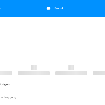
a
Produk
ndungan
u
 tertanggung