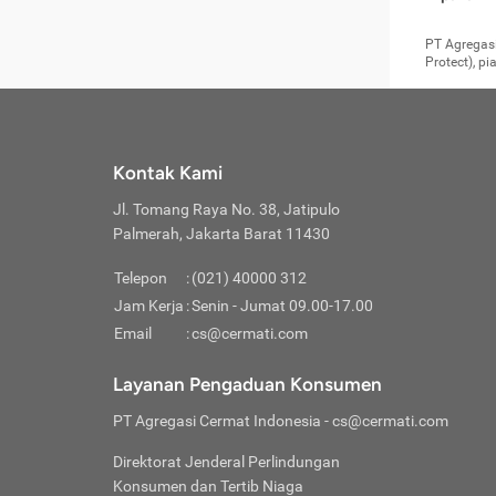
pengga
member
Layanan 
seperti:
persya
apabil
Cermati.
konsultas
PT Agregasi
bisa m
Layana
Asuran
data ata
di era pa
Protect), p
Mendap
Layana
Jiwa
teknologi
tersedia 
Memili
(Obat W
Berjan
pelayanan
dibutu
Layana
Agar keam
atau
T
operasi
labora
perlu dip
Life
rawat 
Inform
Kontak Kami
di ruma
Jangan
Jl. Tomang Raya No. 38, Jatipulo
tindak
Jangan
yang di
Palmerah, Jakarta Barat 11430
Cermati
Layana
passw
Nikmat
Telepon
:
(021) 40000 312
Jaga K
dibutu
Jangan
Jam Kerja
:
Senin - Jumat 09.00-17.00
Anda b
pihak-
Email
:
cs@cermati.com
untuk 
Janga
Indone
Jangan
Layanan Pengaduan Konsumen
apabil
manapu
Menghi
Waspad
PT Agregasi Cermat Indonesia
- cs@cermati.com
Memili
Hati-h
penyak
mengat
Asuran
Direktorat Jenderal Perlindungan
rumah 
terverif
Jiwa
Konsumen dan Tertib Niaga