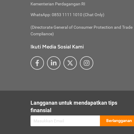
besar t
Inst
Seumu
Kementerian Perdagangan RI
pengel
Face
Hidup
membay
Gunaka
WhatsApp: 0853 1111 1010 (Chat Only)
atau
ditawa
Unduh
Whole
website
(Directorate General of Consumer Protection and Trade
Life
Waspad
Compliance)
Websit
hati-h
Ikuti Media Sosial Kami
mengaks
Perhat
Penyam
lewat a
@ce
@new
@inf
Asuran
Abaika
sebaga
Jiwa
U
Langganan untuk mendapatkan tips
Selalu
Link
Supaya
finansial
Pembar
Berlangganan
lalai 
Anda s