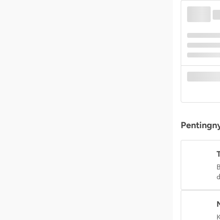
Pentingny
B
d
K