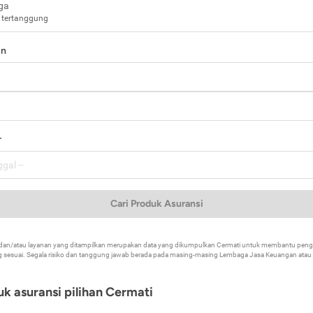
ga
 tertanggung
in
a
r
Cari Produk Asuransi
k dan/atau layanan yang ditampilkan merupakan data yang dikumpulkan Cermati untuk membantu p
 sesuai. Segala risiko dan tanggung jawab berada pada masing-masing Lembaga Jasa Keuangan atau mi
k asuransi pilihan Cermati