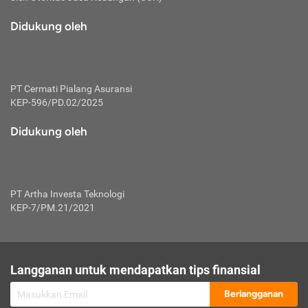
macam risiko dan manfaat investasi.
Didukung oleh
Karena mengombinasikan 2 produk
keuangan sekaligus, premi yang
dibayarkan oleh nasabah akan dibagi
dengan rasio tertentu ke manfaat asuransi
dan investasi sekaligus.
PT Cermati Pialang Asuransi
KEP-596/PD.02/2025
Dengan cara kerja yang lebih lengkap
tersebut, asuransi jenis ini mampu
Didukung oleh
diuangkan kembali saat nasabah tak
pernah melakukan pengajuan klaim
perlindungan. Ketika suatu saat tidak
mampu membayar premi, nasabah juga
PT Artha Investa Teknologi
bisa mengalihkan sebagian dana investasi
KEP-7/PM.21/2021
untuk melunasinya. Tentunya, keuntungan
dari aktivitas investasi bisa sepenuhnya
didapatkan oleh nasabah tanpa harus
repot mengelola modalnya.
Langganan untuk mendapatkan tips finansial
Namun, kekurangannya, manfaat investasi
Berlangganan
tidak bisa dirasakan secara optimal karena