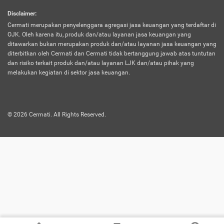
harus terpotong biaya asuransi. Selain itu,
Disclaimer
:
risiko kerugian akibat investasi juga bisa
Cermati merupakan penyelenggara agregasi jasa keuangan yang terdaftar di
turut mempengaruhi saldo asuransi dan
OJK. Oleh karena itu, produk dan/atau layanan jasa keuangan yang
menurunkan manfaatnya.
ditawarkan bukan merupakan produk dan/atau layanan jasa keuangan yang
diterbitkan oleh Cermati dan Cermati tidak bertanggung jawab atas tuntutan
dan risiko terkait produk dan/atau layanan LJK dan/atau pihak yang
Asuransi
Menawarkan manfaat perlindungan yang
melakukan kegiatan di sektor jasa keuangan.
Jiwa
dilengkapi dengan tabungan. Selayaknya
Dwiguna
jenis asuransi yang sebelumnya, produk ini
akan membagi sebagian premi ke rekening
©
2026
Cermati. All Rights Reserved.
tabungan, dan sisanya akan dialokasikan
ke manfaat perlindungan asuransi.
Saat memilih jenis asuransi ini, kamu bisa
merasakan keunggulan berupa
kemudahan dalam mencairkan dana
asuransi sebelum durasi atau masa
asuransinya berakhir. Selain itu, apabila
nasabah masih hidup hingga akhir masa
aktif asuransi, seluruh uang
pertanggungan bisa didapatkan kembali.