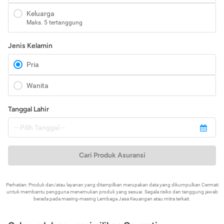
Keluarga
Maks. 5 tertanggung
Jenis Kelamin
Pria
Wanita
Tanggal Lahir
Cari Produk Asuransi
Perhatian: Produk dan/atau layanan yang ditampilkan merupakan data yang dikumpulkan Cermati
untuk membantu pengguna menemukan produk yang sesuai. Segala risiko dan tanggung jawab
berada pada masing-masing Lembaga Jasa Keuangan atau mitra terkait.