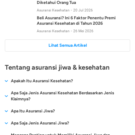
Diketahui Orang Tua
Asuransi Kesehatan
20 Jul 2026
Beli Asuransi? Ini 6 Faktor Penentu Premi
Asuransi Kesehatan di Tahun 2026
Asuransi Kesehatan
26 Mei 2026
Lihat Semua Artikel
Tentang asuransi jiwa & kesehatan
Apakah Itu Asuransi Kesehatan?
Asuransi kesehatan adalah jenis asuransi yang diperuntukkan
Apa Saja Jenis Asuransi Kesehatan Berdasarkan Jenis
untuk memberikan jaminan kesehatan kepada para
Klaimnya?
tertanggungnya jika mengalami sakit atau kecelakaan.
Secara umum, ada 2 jenis asuransi kesehatan yang
Apa Itu Asuransi Jiwa?
Asuransi kesehatan pada umumnya ditawarkan oleh berbagai
dikelompokkan berdasarkan jenis klaimnya:
perusahaan asuransi dengan berbagai pilihan perlindungan
Asuransi jiwa adalah jenis asuransi yang memberikan
Apa Saja Jenis Asuransi Jiwa?
mulai dari jaminan rawat inap di rumah sakit, hingga rawat
Asuransi Kesehatan
Cashless
:
pertanggungan berupa uang santunan atau ganti rugi kepada
jalan.
Proses klaim dilakukan oleh perusahaan asuransi tanpa
Secara umum, berikut jenis-jenis asuransi jiwa yang tersedia di