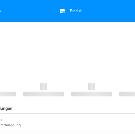
a
Produk
ndungan
u
 tertanggung