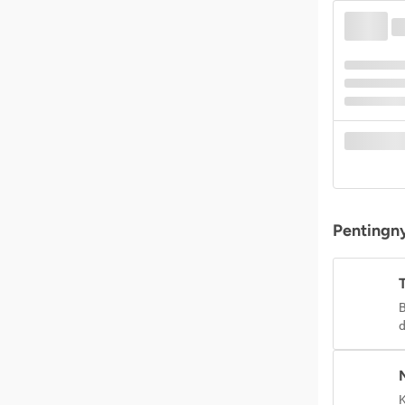
Pentingny
B
d
K