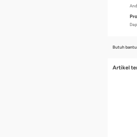
And
Pro
Dap
Butuh bantu
Artikel t