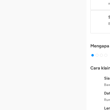
m
B
Mengapa 
Cara klai
Si
Baw
Dat
Rum
Le