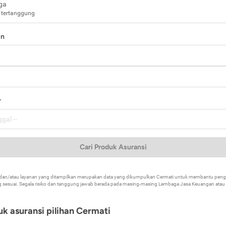
ga
 tertanggung
in
a
r
Cari Produk Asuransi
k dan/atau layanan yang ditampilkan merupakan data yang dikumpulkan Cermati untuk membantu p
 sesuai. Segala risiko dan tanggung jawab berada pada masing-masing Lembaga Jasa Keuangan atau mi
k asuransi pilihan Cermati