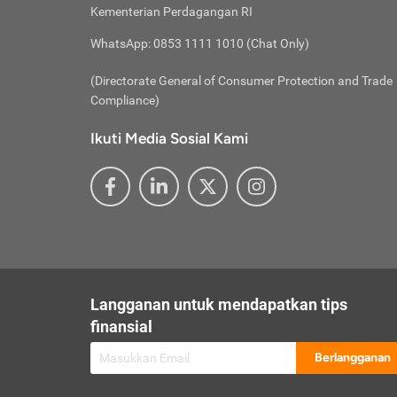
besar t
Inst
Seumu
Kementerian Perdagangan RI
pengel
Face
Hidup
membay
Gunaka
WhatsApp: 0853 1111 1010 (Chat Only)
atau
ditawa
Unduh
Whole
website
(Directorate General of Consumer Protection and Trade
Life
Waspad
Compliance)
Websit
hati-h
Ikuti Media Sosial Kami
mengaks
Perhat
Penyam
lewat a
@ce
@new
@inf
Asuran
Abaika
sebaga
Jiwa
U
Langganan untuk mendapatkan tips
Selalu
Link
Supaya
finansial
Pembar
Berlangganan
lalai 
Anda s