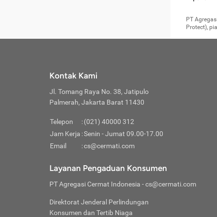
pengga
member
Layanan 
seperti:
persya
apabil
Cermati.
konsultas
PT Agregasi
bisa m
Layana
Asuran
data ata
di era pa
Protect), p
Mendap
Layana
Jiwa
teknologi
tersedia 
Memili
(Obat W
Berjan
pelayanan
dibutu
Layana
Agar keam
atau
T
operasi
labora
perlu dip
Life
rawat 
Inform
Kontak Kami
di ruma
Jangan
Jl. Tomang Raya No. 38, Jatipulo
tindak
Jangan
yang di
Palmerah, Jakarta Barat 11430
Cermati
Layana
passw
Nikmat
Telepon
:
(021) 40000 312
Jaga K
dibutu
Jangan
Jam Kerja
:
Senin - Jumat 09.00-17.00
Anda b
pihak-
Email
:
cs@cermati.com
untuk 
Janga
Indone
Jangan
Layanan Pengaduan Konsumen
apabil
manapu
Menghi
Waspad
PT Agregasi Cermat Indonesia
- cs@cermati.com
Memili
Hati-h
penyak
mengat
Asuran
Direktorat Jenderal Perlindungan
rumah 
terverif
Jiwa
Konsumen dan Tertib Niaga