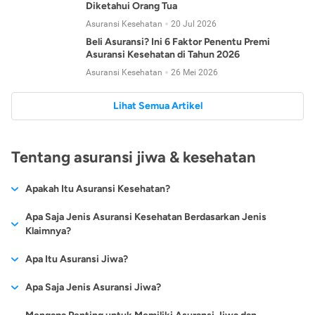
Diketahui Orang Tua
Asuransi Kesehatan
20 Jul 2026
Beli Asuransi? Ini 6 Faktor Penentu Premi
Asuransi Kesehatan di Tahun 2026
Asuransi Kesehatan
26 Mei 2026
Lihat Semua Artikel
Tentang asuransi jiwa & kesehatan
Apakah Itu Asuransi Kesehatan?
Asuransi kesehatan adalah jenis asuransi yang diperuntukkan
Apa Saja Jenis Asuransi Kesehatan Berdasarkan Jenis
untuk memberikan jaminan kesehatan kepada para
Klaimnya?
tertanggungnya jika mengalami sakit atau kecelakaan.
Secara umum, ada 2 jenis asuransi kesehatan yang
Apa Itu Asuransi Jiwa?
Asuransi kesehatan pada umumnya ditawarkan oleh berbagai
dikelompokkan berdasarkan jenis klaimnya:
perusahaan asuransi dengan berbagai pilihan perlindungan
Asuransi jiwa adalah jenis asuransi yang memberikan
Apa Saja Jenis Asuransi Jiwa?
mulai dari jaminan rawat inap di rumah sakit, hingga rawat
Asuransi Kesehatan
Cashless
:
pertanggungan berupa uang santunan atau ganti rugi kepada
jalan.
Proses klaim dilakukan oleh perusahaan asuransi tanpa
Secara umum, berikut jenis-jenis asuransi jiwa yang tersedia di