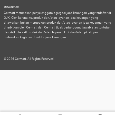
harus terpotong biaya asuransi. Selain itu,
Disclaimer
:
risiko kerugian akibat investasi juga bisa
Cermati merupakan penyelenggara agregasi jasa keuangan yang terdaftar di
turut mempengaruhi saldo asuransi dan
OJK. Oleh karena itu, produk dan/atau layanan jasa keuangan yang
menurunkan manfaatnya.
ditawarkan bukan merupakan produk dan/atau layanan jasa keuangan yang
diterbitkan oleh Cermati dan Cermati tidak bertanggung jawab atas tuntutan
dan risiko terkait produk dan/atau layanan LJK dan/atau pihak yang
Asuransi
Menawarkan manfaat perlindungan yang
melakukan kegiatan di sektor jasa keuangan.
Jiwa
dilengkapi dengan tabungan. Selayaknya
Dwiguna
jenis asuransi yang sebelumnya, produk ini
akan membagi sebagian premi ke rekening
©
2026
Cermati. All Rights Reserved.
tabungan, dan sisanya akan dialokasikan
ke manfaat perlindungan asuransi.
Saat memilih jenis asuransi ini, kamu bisa
merasakan keunggulan berupa
kemudahan dalam mencairkan dana
asuransi sebelum durasi atau masa
asuransinya berakhir. Selain itu, apabila
nasabah masih hidup hingga akhir masa
aktif asuransi, seluruh uang
pertanggungan bisa didapatkan kembali.