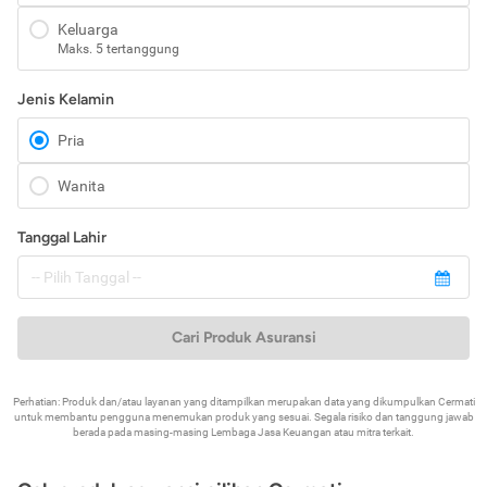
Keluarga
Maks. 5 tertanggung
Jenis Kelamin
Pria
Wanita
Tanggal Lahir
Cari Produk Asuransi
Perhatian: Produk dan/atau layanan yang ditampilkan merupakan data yang dikumpulkan Cermati
untuk membantu pengguna menemukan produk yang sesuai. Segala risiko dan tanggung jawab
berada pada masing-masing Lembaga Jasa Keuangan atau mitra terkait.