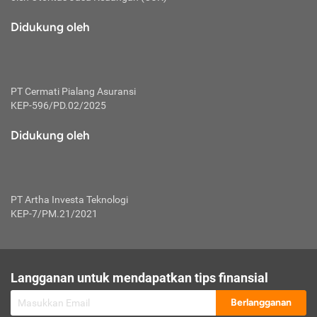
macam risiko dan manfaat investasi.
Didukung oleh
Karena mengombinasikan 2 produk
keuangan sekaligus, premi yang
dibayarkan oleh nasabah akan dibagi
dengan rasio tertentu ke manfaat asuransi
dan investasi sekaligus.
PT Cermati Pialang Asuransi
KEP-596/PD.02/2025
Dengan cara kerja yang lebih lengkap
tersebut, asuransi jenis ini mampu
Didukung oleh
diuangkan kembali saat nasabah tak
pernah melakukan pengajuan klaim
perlindungan. Ketika suatu saat tidak
mampu membayar premi, nasabah juga
PT Artha Investa Teknologi
bisa mengalihkan sebagian dana investasi
KEP-7/PM.21/2021
untuk melunasinya. Tentunya, keuntungan
dari aktivitas investasi bisa sepenuhnya
didapatkan oleh nasabah tanpa harus
repot mengelola modalnya.
Langganan untuk mendapatkan tips finansial
Namun, kekurangannya, manfaat investasi
Berlangganan
tidak bisa dirasakan secara optimal karena