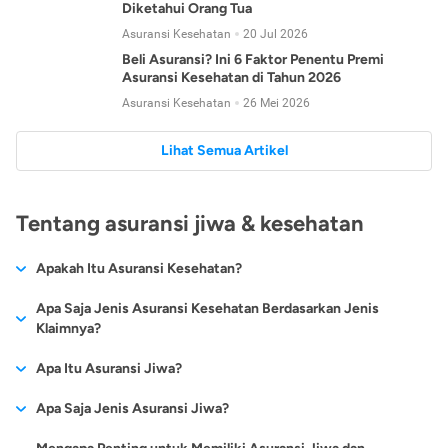
Diketahui Orang Tua
Asuransi Kesehatan
20 Jul 2026
Beli Asuransi? Ini 6 Faktor Penentu Premi
Asuransi Kesehatan di Tahun 2026
Asuransi Kesehatan
26 Mei 2026
Lihat Semua Artikel
Tentang asuransi jiwa & kesehatan
Apakah Itu Asuransi Kesehatan?
Asuransi kesehatan adalah jenis asuransi yang diperuntukkan
Apa Saja Jenis Asuransi Kesehatan Berdasarkan Jenis
untuk memberikan jaminan kesehatan kepada para
Klaimnya?
tertanggungnya jika mengalami sakit atau kecelakaan.
Secara umum, ada 2 jenis asuransi kesehatan yang
Apa Itu Asuransi Jiwa?
Asuransi kesehatan pada umumnya ditawarkan oleh berbagai
dikelompokkan berdasarkan jenis klaimnya:
perusahaan asuransi dengan berbagai pilihan perlindungan
Asuransi jiwa adalah jenis asuransi yang memberikan
Apa Saja Jenis Asuransi Jiwa?
mulai dari jaminan rawat inap di rumah sakit, hingga rawat
Asuransi Kesehatan
Cashless
:
pertanggungan berupa uang santunan atau ganti rugi kepada
jalan.
Proses klaim dilakukan oleh perusahaan asuransi tanpa
Secara umum, berikut jenis-jenis asuransi jiwa yang tersedia di