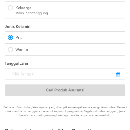
Keluarga
Maks. 5 tertanggung
Jenis Kelamin
Pria
Wanita
Tanggal Lahir
Cari Produk Asuransi
Perhatian: Produk dan/atau layanan yang ditampilkan merupakan data yang dikumpulkan Cermati
untuk membantu pengguna menemukan produk yang sesuai. Segala risiko dan tanggung jawab
berada pada masing-masing Lembaga Jasa Keuangan atau mitra terkait.