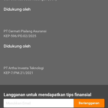
macam risiko dan manfaat investasi.
Didukung oleh
Karena mengombinasikan 2 produk
keuangan sekaligus, premi yang
dibayarkan oleh nasabah akan dibagi
dengan rasio tertentu ke manfaat asuransi
dan investasi sekaligus.
PT Cermati Pialang Asuransi
KEP-596/PD.02/2025
Dengan cara kerja yang lebih lengkap
tersebut, asuransi jenis ini mampu
Didukung oleh
diuangkan kembali saat nasabah tak
pernah melakukan pengajuan klaim
perlindungan. Ketika suatu saat tidak
mampu membayar premi, nasabah juga
PT Artha Investa Teknologi
bisa mengalihkan sebagian dana investasi
KEP-7/PM.21/2021
untuk melunasinya. Tentunya, keuntungan
dari aktivitas investasi bisa sepenuhnya
didapatkan oleh nasabah tanpa harus
repot mengelola modalnya.
Langganan untuk mendapatkan tips finansial
Namun, kekurangannya, manfaat investasi
Berlangganan
tidak bisa dirasakan secara optimal karena