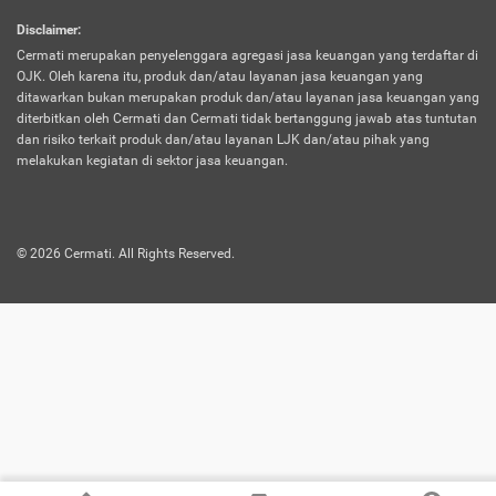
harus terpotong biaya asuransi. Selain itu,
Disclaimer
:
risiko kerugian akibat investasi juga bisa
Cermati merupakan penyelenggara agregasi jasa keuangan yang terdaftar di
turut mempengaruhi saldo asuransi dan
OJK. Oleh karena itu, produk dan/atau layanan jasa keuangan yang
menurunkan manfaatnya.
ditawarkan bukan merupakan produk dan/atau layanan jasa keuangan yang
diterbitkan oleh Cermati dan Cermati tidak bertanggung jawab atas tuntutan
dan risiko terkait produk dan/atau layanan LJK dan/atau pihak yang
Asuransi
Menawarkan manfaat perlindungan yang
melakukan kegiatan di sektor jasa keuangan.
Jiwa
dilengkapi dengan tabungan. Selayaknya
Dwiguna
jenis asuransi yang sebelumnya, produk ini
akan membagi sebagian premi ke rekening
©
2026
Cermati. All Rights Reserved.
tabungan, dan sisanya akan dialokasikan
ke manfaat perlindungan asuransi.
Saat memilih jenis asuransi ini, kamu bisa
merasakan keunggulan berupa
kemudahan dalam mencairkan dana
asuransi sebelum durasi atau masa
asuransinya berakhir. Selain itu, apabila
nasabah masih hidup hingga akhir masa
aktif asuransi, seluruh uang
pertanggungan bisa didapatkan kembali.