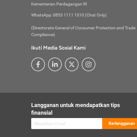
besar t
Inst
Seumu
Kementerian Perdagangan RI
pengel
Face
Hidup
membay
Gunaka
WhatsApp: 0853 1111 1010 (Chat Only)
atau
ditawa
Unduh
Whole
website
(Directorate General of Consumer Protection and Trade
Life
Waspad
Compliance)
Websit
hati-h
Ikuti Media Sosial Kami
mengaks
Perhat
Penyam
lewat a
@ce
@new
@inf
Asuran
Abaika
sebaga
Jiwa
U
Langganan untuk mendapatkan tips
Selalu
Link
Supaya
finansial
Pembar
Berlangganan
lalai 
Anda s