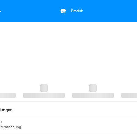
a
Produk
ndungan
u
 tertanggung