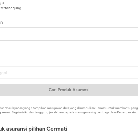
ga
 tertanggung
in
a
r
Cari Produk Asuransi
k dan/atau layanan yang ditampilkan merupakan data yang dikumpulkan Cermati untuk membantu p
 sesuai. Segala risiko dan tanggung jawab berada pada masing-masing Lembaga Jasa Keuangan atau mi
k asuransi pilihan Cermati