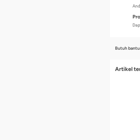
And
Pro
Dap
Butuh bantu
Artikel t