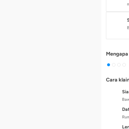
m
B
Mengapa 
Cara klai
Si
Baw
Dat
Rum
Le