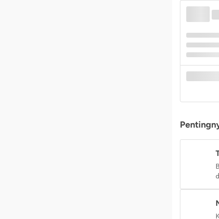
Pentingny
B
d
K