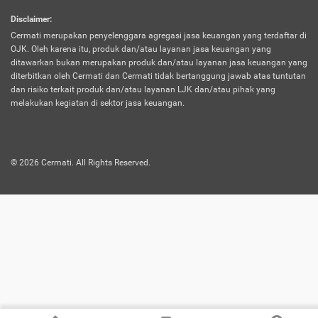
harus terpotong biaya asuransi. Selain itu,
Disclaimer
:
risiko kerugian akibat investasi juga bisa
Cermati merupakan penyelenggara agregasi jasa keuangan yang terdaftar di
turut mempengaruhi saldo asuransi dan
OJK. Oleh karena itu, produk dan/atau layanan jasa keuangan yang
menurunkan manfaatnya.
ditawarkan bukan merupakan produk dan/atau layanan jasa keuangan yang
diterbitkan oleh Cermati dan Cermati tidak bertanggung jawab atas tuntutan
dan risiko terkait produk dan/atau layanan LJK dan/atau pihak yang
Asuransi
Menawarkan manfaat perlindungan yang
melakukan kegiatan di sektor jasa keuangan.
Jiwa
dilengkapi dengan tabungan. Selayaknya
Dwiguna
jenis asuransi yang sebelumnya, produk ini
akan membagi sebagian premi ke rekening
©
2026
Cermati. All Rights Reserved.
tabungan, dan sisanya akan dialokasikan
ke manfaat perlindungan asuransi.
Saat memilih jenis asuransi ini, kamu bisa
merasakan keunggulan berupa
kemudahan dalam mencairkan dana
asuransi sebelum durasi atau masa
asuransinya berakhir. Selain itu, apabila
nasabah masih hidup hingga akhir masa
aktif asuransi, seluruh uang
pertanggungan bisa didapatkan kembali.