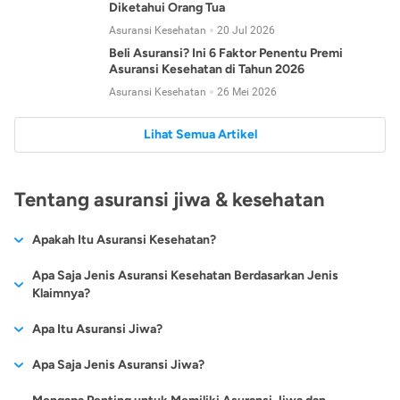
Diketahui Orang Tua
Asuransi Kesehatan
20 Jul 2026
Beli Asuransi? Ini 6 Faktor Penentu Premi
Asuransi Kesehatan di Tahun 2026
Asuransi Kesehatan
26 Mei 2026
Lihat Semua Artikel
Tentang asuransi jiwa & kesehatan
Apakah Itu Asuransi Kesehatan?
Asuransi kesehatan adalah jenis asuransi yang diperuntukkan
Apa Saja Jenis Asuransi Kesehatan Berdasarkan Jenis
untuk memberikan jaminan kesehatan kepada para
Klaimnya?
tertanggungnya jika mengalami sakit atau kecelakaan.
Secara umum, ada 2 jenis asuransi kesehatan yang
Apa Itu Asuransi Jiwa?
Asuransi kesehatan pada umumnya ditawarkan oleh berbagai
dikelompokkan berdasarkan jenis klaimnya:
perusahaan asuransi dengan berbagai pilihan perlindungan
Asuransi jiwa adalah jenis asuransi yang memberikan
Apa Saja Jenis Asuransi Jiwa?
mulai dari jaminan rawat inap di rumah sakit, hingga rawat
Asuransi Kesehatan
Cashless
:
pertanggungan berupa uang santunan atau ganti rugi kepada
jalan.
Proses klaim dilakukan oleh perusahaan asuransi tanpa
Secara umum, berikut jenis-jenis asuransi jiwa yang tersedia di