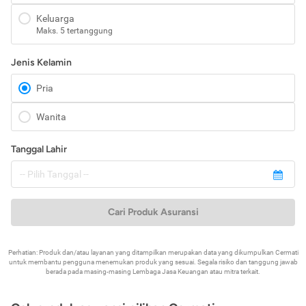
Keluarga
Maks. 5 tertanggung
Jenis Kelamin
Pria
Wanita
Tanggal Lahir
Cari Produk Asuransi
Perhatian: Produk dan/atau layanan yang ditampilkan merupakan data yang dikumpulkan Cermati
untuk membantu pengguna menemukan produk yang sesuai. Segala risiko dan tanggung jawab
berada pada masing-masing Lembaga Jasa Keuangan atau mitra terkait.