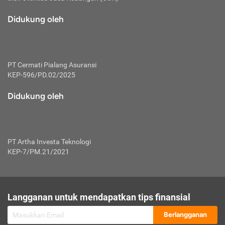
macam risiko dan manfaat investasi.
Didukung oleh
Karena mengombinasikan 2 produk
keuangan sekaligus, premi yang
dibayarkan oleh nasabah akan dibagi
dengan rasio tertentu ke manfaat asuransi
dan investasi sekaligus.
PT Cermati Pialang Asuransi
KEP-596/PD.02/2025
Dengan cara kerja yang lebih lengkap
tersebut, asuransi jenis ini mampu
Didukung oleh
diuangkan kembali saat nasabah tak
pernah melakukan pengajuan klaim
perlindungan. Ketika suatu saat tidak
mampu membayar premi, nasabah juga
PT Artha Investa Teknologi
bisa mengalihkan sebagian dana investasi
KEP-7/PM.21/2021
untuk melunasinya. Tentunya, keuntungan
dari aktivitas investasi bisa sepenuhnya
didapatkan oleh nasabah tanpa harus
repot mengelola modalnya.
Langganan untuk mendapatkan tips finansial
Namun, kekurangannya, manfaat investasi
Berlangganan
tidak bisa dirasakan secara optimal karena