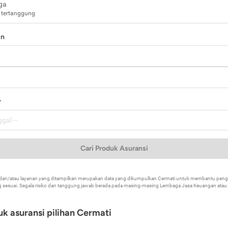
ga
 tertanggung
in
a
r
Cari Produk Asuransi
k dan/atau layanan yang ditampilkan merupakan data yang dikumpulkan Cermati untuk membantu p
 sesuai. Segala risiko dan tanggung jawab berada pada masing-masing Lembaga Jasa Keuangan atau mi
k asuransi pilihan Cermati