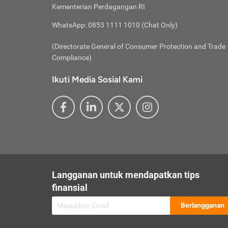
besar t
Inst
Seumu
Kementerian Perdagangan RI
pengel
Face
Hidup
membay
Gunaka
WhatsApp: 0853 1111 1010 (Chat Only)
atau
ditawa
Unduh
Whole
website
(Directorate General of Consumer Protection and Trade
Life
Waspad
Compliance)
Websit
hati-h
Ikuti Media Sosial Kami
mengaks
Perhat
Penyam
lewat a
@ce
@new
@inf
Asuran
Abaika
sebaga
Jiwa
U
Langganan untuk mendapatkan tips
Selalu
Link
Supaya
finansial
Pembar
Berlangganan
lalai 
Anda s