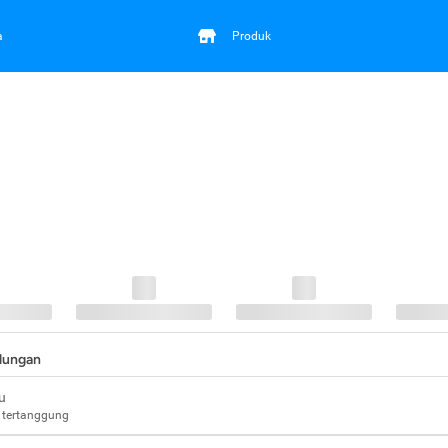
a
Produk
ndungan
u
 tertanggung