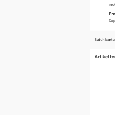
And
Pro
Dap
Butuh bantu
Artikel t