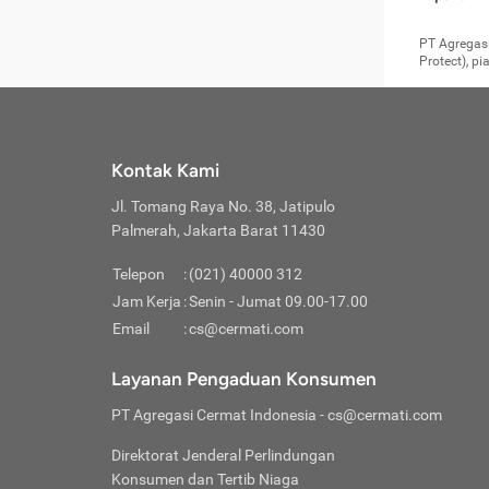
pengga
member
Layanan 
seperti:
persya
apabil
Cermati.
konsultas
PT Agregasi
bisa m
Layana
Asuran
data ata
di era pa
Protect), p
Mendap
Layana
Jiwa
teknologi
tersedia 
Memili
(Obat W
Berjan
pelayanan
dibutu
Layana
Agar keam
atau
T
operasi
labora
perlu dip
Life
rawat 
Inform
Kontak Kami
di ruma
Jangan
Jl. Tomang Raya No. 38, Jatipulo
tindak
Jangan
yang di
Palmerah, Jakarta Barat 11430
Cermati
Layana
passw
Nikmat
Telepon
:
(021) 40000 312
Jaga K
dibutu
Jangan
Jam Kerja
:
Senin - Jumat 09.00-17.00
Anda b
pihak-
Email
:
cs@cermati.com
untuk 
Janga
Indone
Jangan
Layanan Pengaduan Konsumen
apabil
manapu
Menghi
Waspad
PT Agregasi Cermat Indonesia
- cs@cermati.com
Memili
Hati-h
penyak
mengat
Asuran
Direktorat Jenderal Perlindungan
rumah 
terverif
Jiwa
Konsumen dan Tertib Niaga