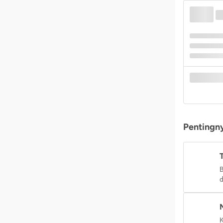
Pentingny
B
d
K