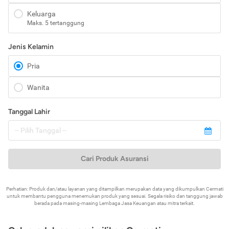
Keluarga
Maks. 5 tertanggung
Jenis Kelamin
Pria
Wanita
Tanggal Lahir
Cari Produk Asuransi
Perhatian: Produk dan/atau layanan yang ditampilkan merupakan data yang dikumpulkan Cermati
untuk membantu pengguna menemukan produk yang sesuai. Segala risiko dan tanggung jawab
berada pada masing-masing Lembaga Jasa Keuangan atau mitra terkait.