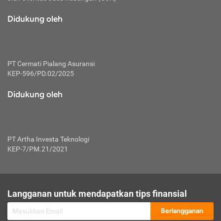
macam risiko dan manfaat investasi.
Didukung oleh
Karena mengombinasikan 2 produk
keuangan sekaligus, premi yang
dibayarkan oleh nasabah akan dibagi
dengan rasio tertentu ke manfaat asuransi
dan investasi sekaligus.
PT Cermati Pialang Asuransi
KEP-596/PD.02/2025
Dengan cara kerja yang lebih lengkap
tersebut, asuransi jenis ini mampu
Didukung oleh
diuangkan kembali saat nasabah tak
pernah melakukan pengajuan klaim
perlindungan. Ketika suatu saat tidak
mampu membayar premi, nasabah juga
PT Artha Investa Teknologi
bisa mengalihkan sebagian dana investasi
KEP-7/PM.21/2021
untuk melunasinya. Tentunya, keuntungan
dari aktivitas investasi bisa sepenuhnya
didapatkan oleh nasabah tanpa harus
repot mengelola modalnya.
Langganan untuk mendapatkan tips finansial
Namun, kekurangannya, manfaat investasi
Berlangganan
tidak bisa dirasakan secara optimal karena