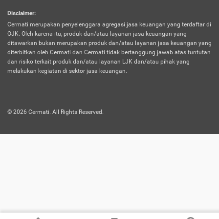
harus terpotong biaya asuransi. Selain itu,
Disclaimer
:
risiko kerugian akibat investasi juga bisa
Cermati merupakan penyelenggara agregasi jasa keuangan yang terdaftar di
turut mempengaruhi saldo asuransi dan
OJK. Oleh karena itu, produk dan/atau layanan jasa keuangan yang
menurunkan manfaatnya.
ditawarkan bukan merupakan produk dan/atau layanan jasa keuangan yang
diterbitkan oleh Cermati dan Cermati tidak bertanggung jawab atas tuntutan
dan risiko terkait produk dan/atau layanan LJK dan/atau pihak yang
Asuransi
Menawarkan manfaat perlindungan yang
melakukan kegiatan di sektor jasa keuangan.
Jiwa
dilengkapi dengan tabungan. Selayaknya
Dwiguna
jenis asuransi yang sebelumnya, produk ini
akan membagi sebagian premi ke rekening
©
2026
Cermati. All Rights Reserved.
tabungan, dan sisanya akan dialokasikan
ke manfaat perlindungan asuransi.
Saat memilih jenis asuransi ini, kamu bisa
merasakan keunggulan berupa
kemudahan dalam mencairkan dana
asuransi sebelum durasi atau masa
asuransinya berakhir. Selain itu, apabila
nasabah masih hidup hingga akhir masa
aktif asuransi, seluruh uang
pertanggungan bisa didapatkan kembali.