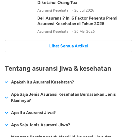
Diketahui Orang Tua
Asuransi Kesehatan
20 Jul 2026
Beli Asuransi? Ini 6 Faktor Penentu Premi
Asuransi Kesehatan di Tahun 2026
Asuransi Kesehatan
26 Mei 2026
Lihat Semua Artikel
Tentang asuransi jiwa & kesehatan
Apakah Itu Asuransi Kesehatan?
Asuransi kesehatan adalah jenis asuransi yang diperuntukkan
Apa Saja Jenis Asuransi Kesehatan Berdasarkan Jenis
untuk memberikan jaminan kesehatan kepada para
Klaimnya?
tertanggungnya jika mengalami sakit atau kecelakaan.
Secara umum, ada 2 jenis asuransi kesehatan yang
Apa Itu Asuransi Jiwa?
Asuransi kesehatan pada umumnya ditawarkan oleh berbagai
dikelompokkan berdasarkan jenis klaimnya:
perusahaan asuransi dengan berbagai pilihan perlindungan
Asuransi jiwa adalah jenis asuransi yang memberikan
Apa Saja Jenis Asuransi Jiwa?
mulai dari jaminan rawat inap di rumah sakit, hingga rawat
Asuransi Kesehatan
Cashless
:
pertanggungan berupa uang santunan atau ganti rugi kepada
jalan.
Proses klaim dilakukan oleh perusahaan asuransi tanpa
Secara umum, berikut jenis-jenis asuransi jiwa yang tersedia di