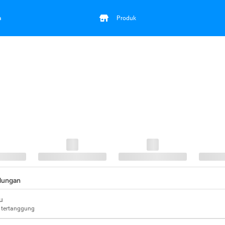
a
Produk
ndungan
u
 tertanggung