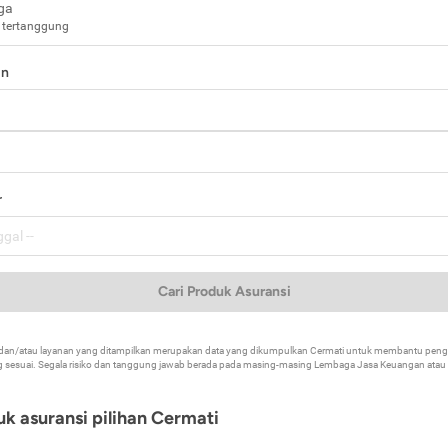
ga
 tertanggung
in
a
r
Cari Produk Asuransi
k dan/atau layanan yang ditampilkan merupakan data yang dikumpulkan Cermati untuk membantu p
 sesuai. Segala risiko dan tanggung jawab berada pada masing-masing Lembaga Jasa Keuangan atau mi
k asuransi pilihan Cermati