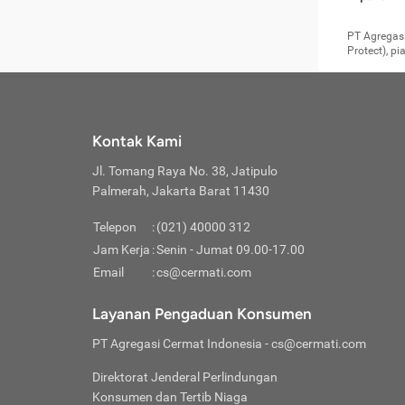
pengga
member
Layanan 
seperti:
persya
apabil
Cermati.
konsultas
PT Agregasi
bisa m
Layana
Asuran
data ata
di era pa
Protect), p
Mendap
Layana
Jiwa
teknologi
tersedia 
Memili
(Obat W
Berjan
pelayanan
dibutu
Layana
Agar keam
atau
T
operasi
labora
perlu dip
Life
rawat 
Inform
Kontak Kami
di ruma
Jangan
Jl. Tomang Raya No. 38, Jatipulo
tindak
Jangan
yang di
Palmerah, Jakarta Barat 11430
Cermati
Layana
passw
Nikmat
Telepon
:
(021) 40000 312
Jaga K
dibutu
Jangan
Jam Kerja
:
Senin - Jumat 09.00-17.00
Anda b
pihak-
Email
:
cs@cermati.com
untuk 
Janga
Indone
Jangan
Layanan Pengaduan Konsumen
apabil
manapu
Menghi
Waspad
PT Agregasi Cermat Indonesia
- cs@cermati.com
Memili
Hati-h
penyak
mengat
Asuran
Direktorat Jenderal Perlindungan
rumah 
terverif
Jiwa
Konsumen dan Tertib Niaga