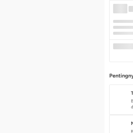
Pentingny
B
d
K