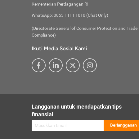
besar t
Inst
Seumu
Kementerian Perdagangan RI
pengel
Face
Hidup
membay
Gunaka
WhatsApp: 0853 1111 1010 (Chat Only)
atau
ditawa
Unduh
Whole
website
(Directorate General of Consumer Protection and Trade
Life
Waspad
Compliance)
Websit
hati-h
Ikuti Media Sosial Kami
mengaks
Perhat
Penyam
lewat a
@ce
@new
@inf
Asuran
Abaika
sebaga
Jiwa
U
Langganan untuk mendapatkan tips
Selalu
Link
Supaya
finansial
Pembar
Berlangganan
lalai 
Anda s