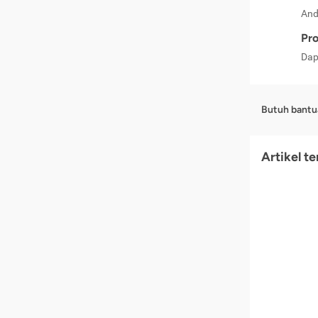
And
Pro
Dap
Butuh bantu
Artikel t