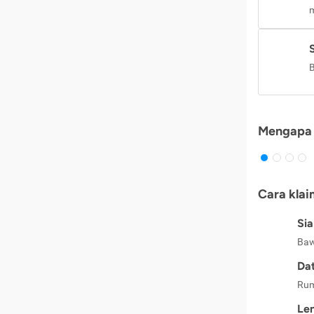
m
B
Mengapa 
Cara klai
Si
Baw
Dat
Rum
Le