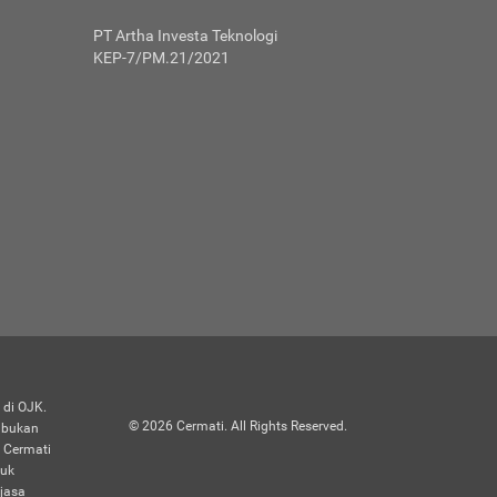
ri
le life
an
PT Artha Investa Teknologi
erumur 90
yang
KEP-7/PM.21/2021
rmati dari
com/
. Mohon
lih oleh
Cermati.
 pensiun
ri
nya dilakukan
i asuransi
amakan diri
unit link
rlindungan
li.
 di OJK.
bayarkan
ndi. Apabila
©
2026
Cermati. All Rights Reserved.
n bukan
ransi dan
n Cermati
 Cermati
duk
jasa