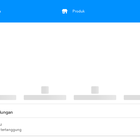
a
Produk
ndungan
u
 tertanggung