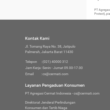
pengga
member
Layanan 
seperti:
persya
apabil
Cermati.
konsultas
PT Agregasi
bisa m
Layana
Asuran
data ata
di era pa
Protect), p
Mendap
Layana
Jiwa
teknologi
tersedia 
Memili
(Obat W
Berjan
pelayanan
dibutu
Layana
Agar keam
atau
T
operasi
labora
perlu dip
Life
rawat 
Inform
Kontak Kami
di ruma
Jangan
Jl. Tomang Raya No. 38, Jatipulo
tindak
Jangan
yang di
Palmerah, Jakarta Barat 11430
Cermati
Layana
passw
Nikmat
Telepon
:
(021) 40000 312
Jaga K
dibutu
Jangan
Jam Kerja
:
Senin - Jumat 09.00-17.00
Anda b
pihak-
Email
:
cs@cermati.com
untuk 
Janga
Indone
Jangan
Layanan Pengaduan Konsumen
apabil
manapu
Menghi
Waspad
PT Agregasi Cermat Indonesia
- cs@cermati.com
Memili
Hati-h
penyak
mengat
Asuran
Direktorat Jenderal Perlindungan
rumah 
terverif
Jiwa
Konsumen dan Tertib Niaga