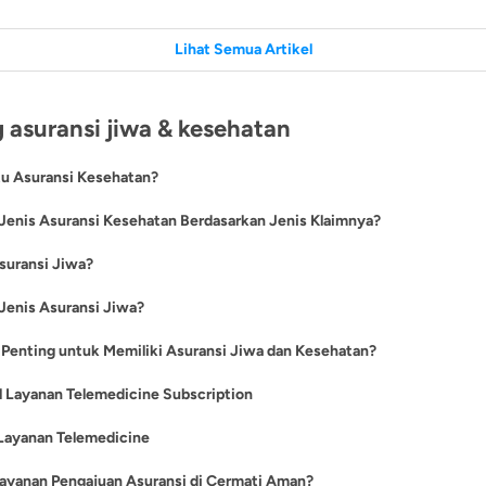
Lihat Semua Artikel
 asuransi jiwa & kesehatan
tu Asuransi Kesehatan?
kesehatan adalah jenis asuransi yang diperuntukkan untuk memberikan
 Jenis Asuransi Kesehatan Berdasarkan Jenis Klaimnya?
 kepada para tertanggungnya jika mengalami sakit atau kecelakaan. As
um, ada 2 jenis asuransi kesehatan yang dikelompokkan berdasarkan je
suransi Jiwa?
n pada umumnya ditawarkan oleh berbagai perusahaan asuransi denga
erlindungan mulai dari jaminan rawat inap di rumah sakit, hingga rawat ja
 jiwa adalah jenis asuransi yang memberikan pertanggungan berupa ua
Jenis Asuransi Jiwa?
si Kesehatan
Cashless
:
i rugi kepada keluarga pihak tertanggung ketika meninggal dunia, meng
 klaim dilakukan oleh perusahaan asuransi tanpa menggunakan uang t
um, berikut jenis-jenis asuransi jiwa yang tersedia di Indonesia:
Penting untuk Memiliki Asuransi Jiwa dan Kesehatan?
n, terkena cacat permanen, atau risiko lainnya yang tidak disengaja. Ma
ih dahulu sesuai ketentuan polis. Perusahaan asuransi biasanya akan m
jiwa memang tidak bisa dirasakan langsung oleh pihak tertanggung, na
keanggotaan sebagai bukti kepesertaan yang bisa ditunjukkan ke rumah 
apa alasan utama mengapa di zaman sekarang kita perlu memiliki asura
 Layanan Telemedicine Subscription
pihak keluarga atau ahli waris yang ditinggalkan.
melakukan proses klaim.
n:
Penjelasan
si Kesehatan
Reimbursement
:
ine adalah layanan konsultasi medis
online
yang memungkinkan seseor
Layanan Telemedicine
si
 klaim dilakukan dengan cara tertanggung membayarkan terlebih dahulu
patkan Manfaat Santunan Kematian:
an pelayanan konsultasi jarak jauh dari dokter atau tenaga medis.
atan atau perawatan. Selanjutnya, perusahaan asuransi akan melakuk
si Jiwa menawarkan pertanggungan ketika tertanggung meninggal dun
apa manfaat yang secara umum bisa didapatkan dari layanan telemedici
ayanan Pengajuan Asuransi di Cermati Aman?