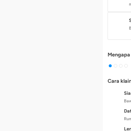
m
B
Mengapa 
Cara klai
Si
Baw
Dat
Rum
Le