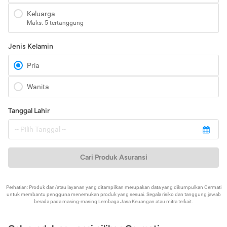
Keluarga
Maks. 5 tertanggung
Jenis Kelamin
Pria
Wanita
Tanggal Lahir
Cari Produk Asuransi
Perhatian: Produk dan/atau layanan yang ditampilkan merupakan data yang dikumpulkan Cermati
untuk membantu pengguna menemukan produk yang sesuai. Segala risiko dan tanggung jawab
berada pada masing-masing Lembaga Jasa Keuangan atau mitra terkait.