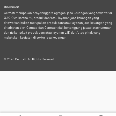
harus terpotong biaya asuransi. Selain itu,
Disclaimer
:
risiko kerugian akibat investasi juga bisa
Cermati merupakan penyelenggara agregasi jasa keuangan yang terdaftar di
turut mempengaruhi saldo asuransi dan
OJK. Oleh karena itu, produk dan/atau layanan jasa keuangan yang
menurunkan manfaatnya.
ditawarkan bukan merupakan produk dan/atau layanan jasa keuangan yang
diterbitkan oleh Cermati dan Cermati tidak bertanggung jawab atas tuntutan
dan risiko terkait produk dan/atau layanan LJK dan/atau pihak yang
Asuransi
Menawarkan manfaat perlindungan yang
melakukan kegiatan di sektor jasa keuangan.
Jiwa
dilengkapi dengan tabungan. Selayaknya
Dwiguna
jenis asuransi yang sebelumnya, produk ini
akan membagi sebagian premi ke rekening
©
2026
Cermati. All Rights Reserved.
tabungan, dan sisanya akan dialokasikan
ke manfaat perlindungan asuransi.
Saat memilih jenis asuransi ini, kamu bisa
merasakan keunggulan berupa
kemudahan dalam mencairkan dana
asuransi sebelum durasi atau masa
asuransinya berakhir. Selain itu, apabila
nasabah masih hidup hingga akhir masa
aktif asuransi, seluruh uang
pertanggungan bisa didapatkan kembali.