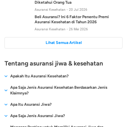
Diketahui Orang Tua
Asuransi Kesehatan
20 Jul 2026
Beli Asuransi? Ini 6 Faktor Penentu Premi
Asuransi Kesehatan di Tahun 2026
Asuransi Kesehatan
26 Mei 2026
Lihat Semua Artikel
Tentang asuransi jiwa & kesehatan
Apakah Itu Asuransi Kesehatan?
Asuransi kesehatan adalah jenis asuransi yang diperuntukkan
Apa Saja Jenis Asuransi Kesehatan Berdasarkan Jenis
untuk memberikan jaminan kesehatan kepada para
Klaimnya?
tertanggungnya jika mengalami sakit atau kecelakaan.
Secara umum, ada 2 jenis asuransi kesehatan yang
Apa Itu Asuransi Jiwa?
Asuransi kesehatan pada umumnya ditawarkan oleh berbagai
dikelompokkan berdasarkan jenis klaimnya:
perusahaan asuransi dengan berbagai pilihan perlindungan
Asuransi jiwa adalah jenis asuransi yang memberikan
Apa Saja Jenis Asuransi Jiwa?
mulai dari jaminan rawat inap di rumah sakit, hingga rawat
Asuransi Kesehatan
Cashless
:
pertanggungan berupa uang santunan atau ganti rugi kepada
jalan.
Proses klaim dilakukan oleh perusahaan asuransi tanpa
Secara umum, berikut jenis-jenis asuransi jiwa yang tersedia di