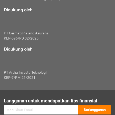
macam risiko dan manfaat investasi.
Didukung oleh
Karena mengombinasikan 2 produk
keuangan sekaligus, premi yang
dibayarkan oleh nasabah akan dibagi
dengan rasio tertentu ke manfaat asuransi
dan investasi sekaligus.
PT Cermati Pialang Asuransi
KEP-596/PD.02/2025
Dengan cara kerja yang lebih lengkap
tersebut, asuransi jenis ini mampu
Didukung oleh
diuangkan kembali saat nasabah tak
pernah melakukan pengajuan klaim
perlindungan. Ketika suatu saat tidak
mampu membayar premi, nasabah juga
PT Artha Investa Teknologi
bisa mengalihkan sebagian dana investasi
KEP-7/PM.21/2021
untuk melunasinya. Tentunya, keuntungan
dari aktivitas investasi bisa sepenuhnya
didapatkan oleh nasabah tanpa harus
repot mengelola modalnya.
Langganan untuk mendapatkan tips finansial
Namun, kekurangannya, manfaat investasi
Berlangganan
tidak bisa dirasakan secara optimal karena