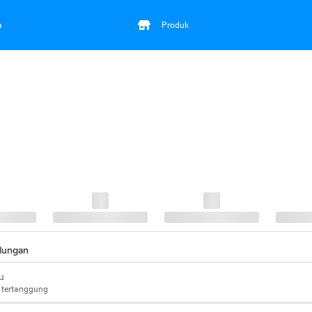
a
Produk
ndungan
u
 tertanggung