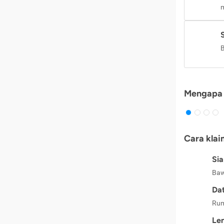
m
B
Mengapa 
Cara klai
Si
Baw
Dat
Rum
Le