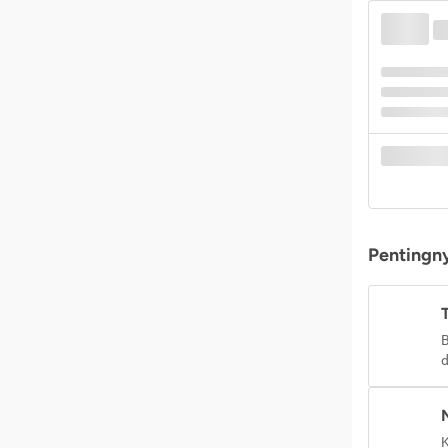
Pentingny
B
d
K