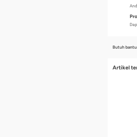
And
Pro
Dap
Butuh bantu
Artikel t