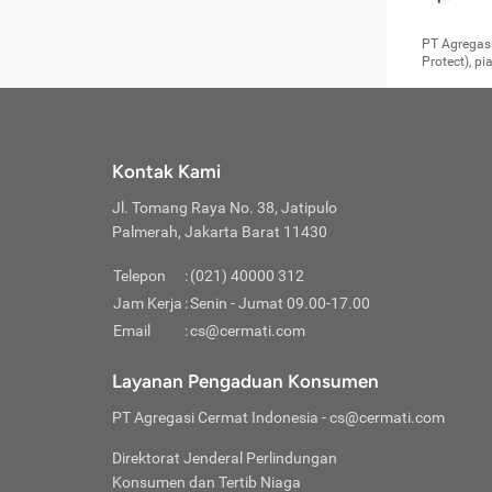
pengga
member
Layanan 
seperti:
persya
apabil
Cermati.
konsultas
PT Agregasi
bisa m
Layana
Asuran
data ata
di era pa
Protect), p
Mendap
Layana
Jiwa
teknologi
tersedia 
Memili
(Obat W
Berjan
pelayanan
dibutu
Layana
Agar keam
atau
T
operasi
labora
perlu dip
Life
rawat 
Inform
Kontak Kami
di ruma
Jangan
Jl. Tomang Raya No. 38, Jatipulo
tindak
Jangan
yang di
Palmerah, Jakarta Barat 11430
Cermati
Layana
passw
Nikmat
Telepon
:
(021) 40000 312
Jaga K
dibutu
Jangan
Jam Kerja
:
Senin - Jumat 09.00-17.00
Anda b
pihak-
Email
:
cs@cermati.com
untuk 
Janga
Indone
Jangan
Layanan Pengaduan Konsumen
apabil
manapu
Menghi
Waspad
PT Agregasi Cermat Indonesia
- cs@cermati.com
Memili
Hati-h
penyak
mengat
Asuran
Direktorat Jenderal Perlindungan
rumah 
terverif
Jiwa
Konsumen dan Tertib Niaga