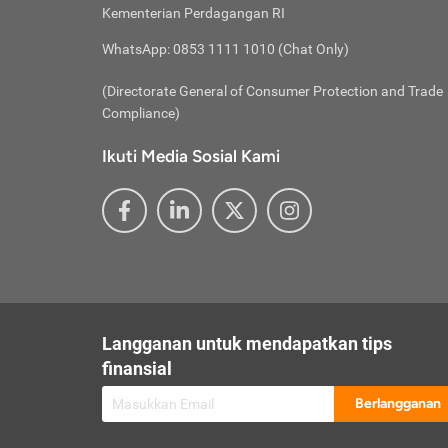
besar t
Inst
Seumu
Kementerian Perdagangan RI
pengel
Face
Hidup
membay
Gunaka
WhatsApp: 0853 1111 1010 (Chat Only)
atau
ditawa
Unduh
Whole
website
(Directorate General of Consumer Protection and Trade
Life
Waspad
Compliance)
Websit
hati-h
Ikuti Media Sosial Kami
mengaks
Perhat
Penyam
lewat a
@ce
@new
@inf
Asuran
Abaika
sebaga
Jiwa
U
Langganan untuk mendapatkan tips
Selalu
Link
Supaya
finansial
Pembar
Berlangganan
lalai 
Anda s