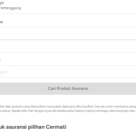
ga
 tertanggung
in
a
r
Cari Produk Asuransi
k dan/atau layanan yang ditampilkan merupakan data yang dikumpulkan Cermati untuk membantu p
 sesuai. Segala risiko dan tanggung jawab berada pada masing-masing Lembaga Jasa Keuangan atau mi
k asuransi pilihan Cermati