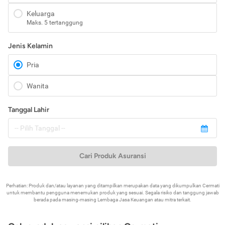
Keluarga
Maks. 5 tertanggung
Jenis Kelamin
Pria
Wanita
Tanggal Lahir
Cari Produk Asuransi
Perhatian: Produk dan/atau layanan yang ditampilkan merupakan data yang dikumpulkan Cermati
untuk membantu pengguna menemukan produk yang sesuai. Segala risiko dan tanggung jawab
berada pada masing-masing Lembaga Jasa Keuangan atau mitra terkait.