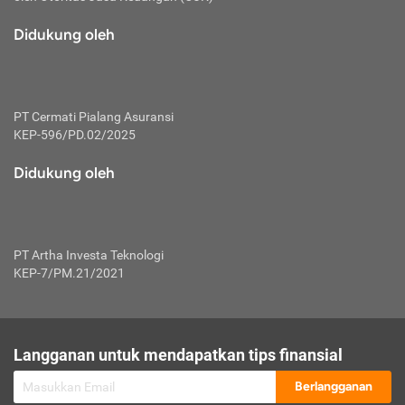
macam risiko dan manfaat investasi.
Didukung oleh
Karena mengombinasikan 2 produk
keuangan sekaligus, premi yang
dibayarkan oleh nasabah akan dibagi
dengan rasio tertentu ke manfaat asuransi
dan investasi sekaligus.
PT Cermati Pialang Asuransi
KEP-596/PD.02/2025
Dengan cara kerja yang lebih lengkap
tersebut, asuransi jenis ini mampu
Didukung oleh
diuangkan kembali saat nasabah tak
pernah melakukan pengajuan klaim
perlindungan. Ketika suatu saat tidak
mampu membayar premi, nasabah juga
PT Artha Investa Teknologi
bisa mengalihkan sebagian dana investasi
KEP-7/PM.21/2021
untuk melunasinya. Tentunya, keuntungan
dari aktivitas investasi bisa sepenuhnya
didapatkan oleh nasabah tanpa harus
repot mengelola modalnya.
Langganan untuk mendapatkan tips finansial
Namun, kekurangannya, manfaat investasi
Berlangganan
tidak bisa dirasakan secara optimal karena