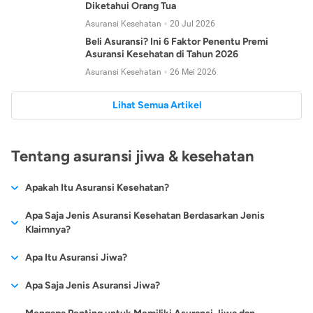
Diketahui Orang Tua
Asuransi Kesehatan
20 Jul 2026
Beli Asuransi? Ini 6 Faktor Penentu Premi
Asuransi Kesehatan di Tahun 2026
Asuransi Kesehatan
26 Mei 2026
Lihat Semua Artikel
Tentang asuransi jiwa & kesehatan
Apakah Itu Asuransi Kesehatan?
Asuransi kesehatan adalah jenis asuransi yang diperuntukkan
Apa Saja Jenis Asuransi Kesehatan Berdasarkan Jenis
untuk memberikan jaminan kesehatan kepada para
Klaimnya?
tertanggungnya jika mengalami sakit atau kecelakaan.
Secara umum, ada 2 jenis asuransi kesehatan yang
Apa Itu Asuransi Jiwa?
Asuransi kesehatan pada umumnya ditawarkan oleh berbagai
dikelompokkan berdasarkan jenis klaimnya:
perusahaan asuransi dengan berbagai pilihan perlindungan
Asuransi jiwa adalah jenis asuransi yang memberikan
Apa Saja Jenis Asuransi Jiwa?
mulai dari jaminan rawat inap di rumah sakit, hingga rawat
Asuransi Kesehatan
Cashless
:
pertanggungan berupa uang santunan atau ganti rugi kepada
jalan.
Proses klaim dilakukan oleh perusahaan asuransi tanpa
Secara umum, berikut jenis-jenis asuransi jiwa yang tersedia di