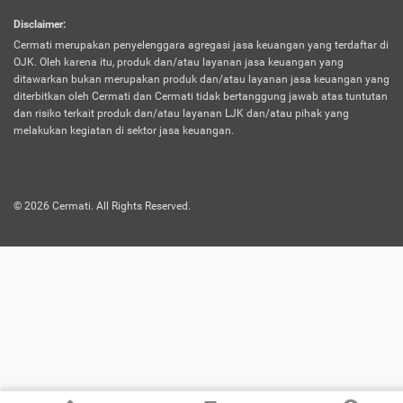
harus terpotong biaya asuransi. Selain itu,
Disclaimer
:
risiko kerugian akibat investasi juga bisa
Cermati merupakan penyelenggara agregasi jasa keuangan yang terdaftar di
turut mempengaruhi saldo asuransi dan
OJK. Oleh karena itu, produk dan/atau layanan jasa keuangan yang
menurunkan manfaatnya.
ditawarkan bukan merupakan produk dan/atau layanan jasa keuangan yang
diterbitkan oleh Cermati dan Cermati tidak bertanggung jawab atas tuntutan
dan risiko terkait produk dan/atau layanan LJK dan/atau pihak yang
Asuransi
Menawarkan manfaat perlindungan yang
melakukan kegiatan di sektor jasa keuangan.
Jiwa
dilengkapi dengan tabungan. Selayaknya
Dwiguna
jenis asuransi yang sebelumnya, produk ini
akan membagi sebagian premi ke rekening
©
2026
Cermati. All Rights Reserved.
tabungan, dan sisanya akan dialokasikan
ke manfaat perlindungan asuransi.
Saat memilih jenis asuransi ini, kamu bisa
merasakan keunggulan berupa
kemudahan dalam mencairkan dana
asuransi sebelum durasi atau masa
asuransinya berakhir. Selain itu, apabila
nasabah masih hidup hingga akhir masa
aktif asuransi, seluruh uang
pertanggungan bisa didapatkan kembali.