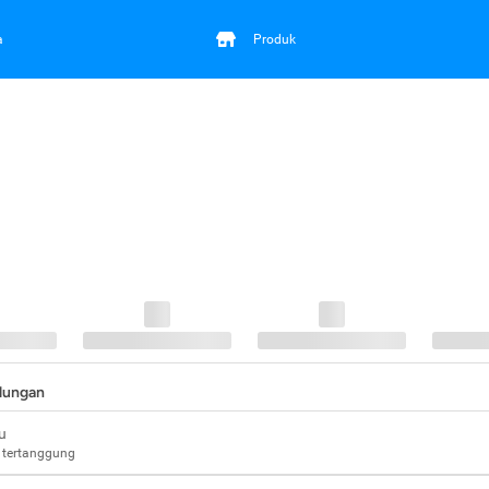
a
Produk
ndungan
u
 tertanggung