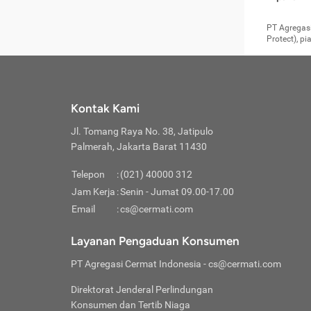
pengga
member
Layanan 
seperti:
persya
apabil
Cermati.
konsultas
PT Agregasi
bisa m
Layana
Asuran
data ata
di era pa
Protect), p
Mendap
Layana
Jiwa
teknologi
tersedia 
Memili
(Obat W
Berjan
pelayanan
dibutu
Layana
Agar keam
atau
T
operasi
labora
perlu dip
Life
rawat 
Inform
Kontak Kami
di ruma
Jangan
Jl. Tomang Raya No. 38, Jatipulo
tindak
Jangan
yang di
Palmerah, Jakarta Barat 11430
Cermati
Layana
passw
Nikmat
Telepon
:
(021) 40000 312
Jaga K
dibutu
Jangan
Jam Kerja
:
Senin - Jumat 09.00-17.00
Anda b
pihak-
Email
:
cs@cermati.com
untuk 
Janga
Indone
Jangan
Layanan Pengaduan Konsumen
apabil
manapu
Menghi
Waspad
PT Agregasi Cermat Indonesia
- cs@cermati.com
Memili
Hati-h
penyak
mengat
Asuran
Direktorat Jenderal Perlindungan
rumah 
terverif
Jiwa
Konsumen dan Tertib Niaga