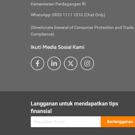
besar t
Inst
Seumu
Kementerian Perdagangan RI
pengel
Face
Hidup
membay
Gunaka
WhatsApp: 0853 1111 1010 (Chat Only)
atau
ditawa
Unduh
Whole
website
(Directorate General of Consumer Protection and Trade
Life
Waspad
Compliance)
Websit
hati-h
Ikuti Media Sosial Kami
mengaks
Perhat
Penyam
lewat a
@ce
@new
@inf
Asuran
Abaika
sebaga
Jiwa
U
Langganan untuk mendapatkan tips
Selalu
Link
Supaya
finansial
Pembar
Berlangganan
lalai 
Anda s