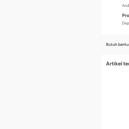
And
Pro
Dap
Butuh bantu
Artikel t