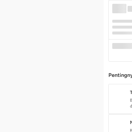
Pentingny
B
d
K