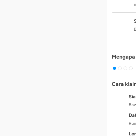
m
B
Mengapa 
Cara klai
Si
Baw
Dat
Rum
Le