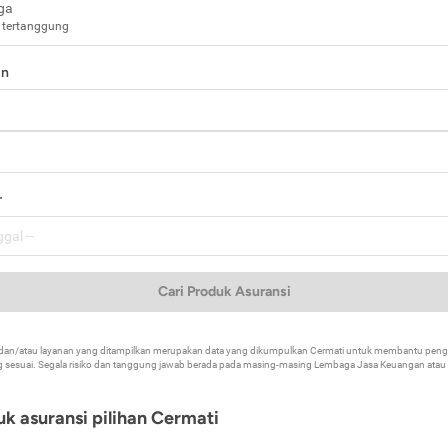
ga
 tertanggung
in
a
r
Cari Produk Asuransi
k dan/atau layanan yang ditampilkan merupakan data yang dikumpulkan Cermati untuk membantu p
 sesuai. Segala risiko dan tanggung jawab berada pada masing-masing Lembaga Jasa Keuangan atau mi
k asuransi pilihan Cermati