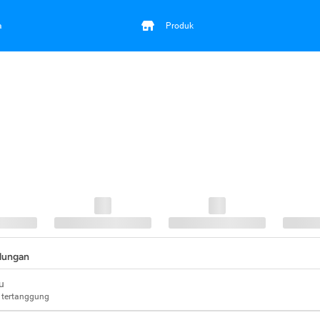
a
Produk
ndungan
u
 tertanggung