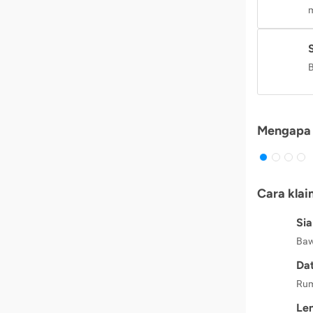
m
B
Mengapa 
Cara klai
Si
Baw
Dat
Rum
Le