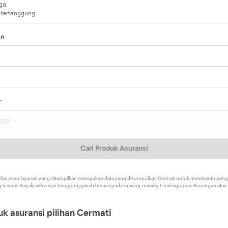
ga
 tertanggung
in
a
r
Cari Produk Asuransi
k dan/atau layanan yang ditampilkan merupakan data yang dikumpulkan Cermati untuk membantu p
 sesuai. Segala risiko dan tanggung jawab berada pada masing-masing Lembaga Jasa Keuangan atau mi
k asuransi pilihan Cermati