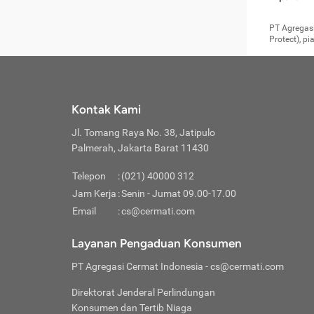
pengga
member
Layanan 
seperti:
persya
apabil
Cermati.
konsultas
PT Agregasi
bisa m
Layana
Asuran
data ata
di era pa
Protect), p
Mendap
Layana
Jiwa
teknologi
tersedia 
Memili
(Obat W
Berjan
pelayanan
dibutu
Layana
Agar keam
atau
T
operasi
labora
perlu dip
Life
rawat 
Inform
Kontak Kami
di ruma
Jangan
Jl. Tomang Raya No. 38, Jatipulo
tindak
Jangan
yang di
Palmerah, Jakarta Barat 11430
Cermati
Layana
passw
Nikmat
Telepon
:
(021) 40000 312
Jaga K
dibutu
Jangan
Jam Kerja
:
Senin - Jumat 09.00-17.00
Anda b
pihak-
Email
:
cs@cermati.com
untuk 
Janga
Indone
Jangan
Layanan Pengaduan Konsumen
apabil
manapu
Menghi
Waspad
PT Agregasi Cermat Indonesia
- cs@cermati.com
Memili
Hati-h
penyak
mengat
Asuran
Direktorat Jenderal Perlindungan
rumah 
terverif
Jiwa
Konsumen dan Tertib Niaga