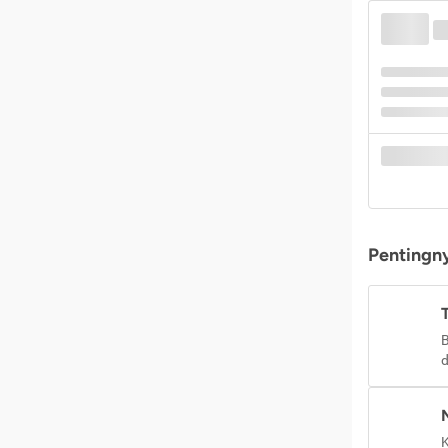
Pentingny
B
d
K