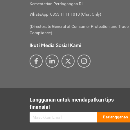
besar t
Inst
Seumu
Kementerian Perdagangan RI
pengel
Face
Hidup
membay
Gunaka
WhatsApp: 0853 1111 1010 (Chat Only)
atau
ditawa
Unduh
Whole
website
(Directorate General of Consumer Protection and Trade
Life
Waspad
Compliance)
Websit
hati-h
Ikuti Media Sosial Kami
mengaks
Perhat
Penyam
lewat a
@ce
@new
@inf
Asuran
Abaika
sebaga
Jiwa
U
Langganan untuk mendapatkan tips
Selalu
Link
Supaya
finansial
Pembar
Berlangganan
lalai 
Anda s