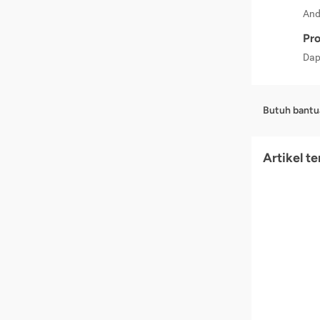
And
Pro
Dap
Butuh bantu
Artikel t