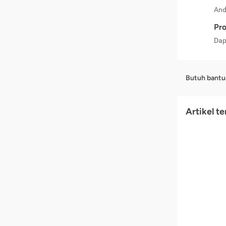
And
Pro
Dap
Butuh bantu
Artikel t