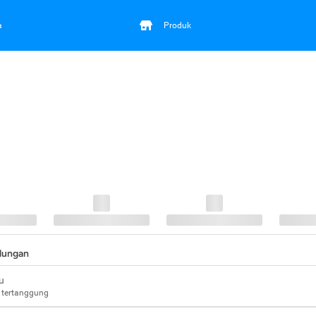
a
Produk
ndungan
u
 tertanggung