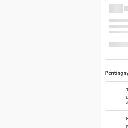
Pentingny
B
d
K