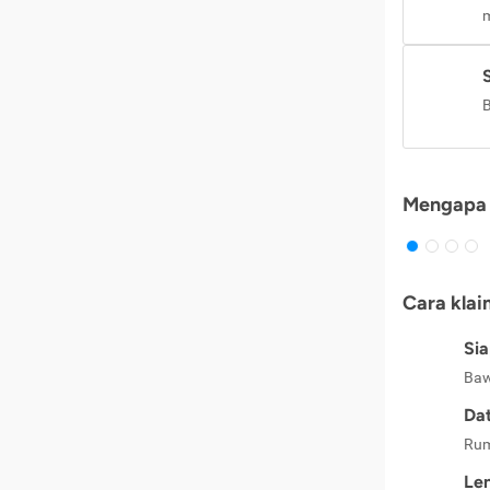
m
B
Mengapa 
Cara klai
Si
Baw
Dat
Rum
Le