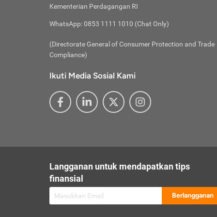
besar t
Inst
Seumu
Kementerian Perdagangan RI
pengel
Face
Hidup
membay
Gunaka
WhatsApp: 0853 1111 1010 (Chat Only)
atau
ditawa
Unduh
Whole
website
(Directorate General of Consumer Protection and Trade
Life
Waspad
Compliance)
Websit
hati-h
Ikuti Media Sosial Kami
mengaks
Perhat
Penyam
lewat a
@ce
@new
@inf
Asuran
Abaika
sebaga
Jiwa
U
Langganan untuk mendapatkan tips
Selalu
Link
Supaya
finansial
Pembar
Berlangganan
lalai 
Anda s