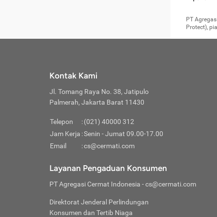
pengga
member
Layanan 
seperti:
persya
apabil
Cermati.
konsultas
PT Agregasi
bisa m
Layana
Asuran
data ata
di era pa
Protect), p
Mendap
Layana
Jiwa
teknologi
tersedia 
Memili
(Obat W
Berjan
pelayanan
dibutu
Layana
Agar keam
atau
T
operasi
labora
perlu dip
Life
rawat 
Inform
Kontak Kami
di ruma
Jangan
Jl. Tomang Raya No. 38, Jatipulo
tindak
Jangan
yang di
Palmerah, Jakarta Barat 11430
Cermati
Layana
passw
Nikmat
Telepon
:
(021) 40000 312
Jaga K
dibutu
Jangan
Jam Kerja
:
Senin - Jumat 09.00-17.00
Anda b
pihak-
Email
:
cs@cermati.com
untuk 
Janga
Indone
Jangan
Layanan Pengaduan Konsumen
apabil
manapu
Menghi
Waspad
PT Agregasi Cermat Indonesia
- cs@cermati.com
Memili
Hati-h
penyak
mengat
Asuran
Direktorat Jenderal Perlindungan
rumah 
terverif
Jiwa
Konsumen dan Tertib Niaga