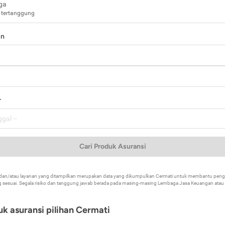
ga
 tertanggung
in
a
r
Cari Produk Asuransi
k dan/atau layanan yang ditampilkan merupakan data yang dikumpulkan Cermati untuk membantu p
 sesuai. Segala risiko dan tanggung jawab berada pada masing-masing Lembaga Jasa Keuangan atau mi
k asuransi pilihan Cermati